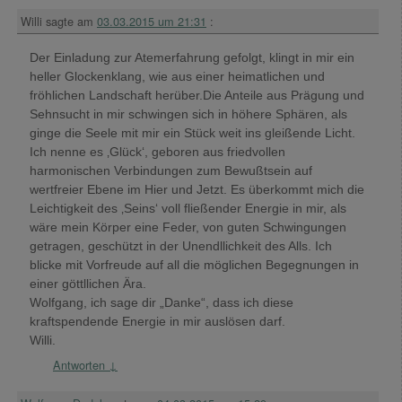
Willi
sagte am
03.03.2015 um 21:31
:
Der Einladung zur Atemerfahrung gefolgt, klingt in mir ein
heller Glockenklang, wie aus einer heimatlichen und
fröhlichen Landschaft herüber.Die Anteile aus Prägung und
Sehnsucht in mir schwingen sich in höhere Sphären, als
ginge die Seele mit mir ein Stück weit ins gleißende Licht.
Ich nenne es ‚Glück‘, geboren aus friedvollen
harmonischen Verbindungen zum Bewußtsein auf
wertfreier Ebene im Hier und Jetzt. Es überkommt mich die
Leichtigkeit des ‚Seins‘ voll fließender Energie in mir, als
wäre mein Körper eine Feder, von guten Schwingungen
getragen, geschützt in der Unendllichkeit des Alls. Ich
blicke mit Vorfreude auf all die möglichen Begegnungen in
einer göttllichen Ära.
Wolfgang, ich sage dir „Danke“, dass ich diese
kraftspendende Energie in mir auslösen darf.
Willi.
Antworten
↓