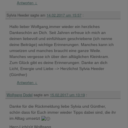
Antworten
↓
Sylvia Heeder
sagte am
14.02.2017 um 15:57
:
Hallo lieber Wolfgang,immer wieder ein herzliches
Dankeschön an Dich. Seit Jahren erfreue ich mich an
deinen liebevoll und einfühlsam geschriebene (ich nenne
deine Beiträge) wichtige Erinnerungen. Manches kann ich
umsetzen und manches braucht eine ganze Weile.
Manches vergesse ich über den alltäglichen Kleinkram.
Zum Glück gibt es deine Erinnerungen. Danke an dich
Licht, Energie und Liebe –> Herzlichst Sylvia Heeder
(Günther)
Antworten
↓
Wolfgang Dodel
sagte am
15.02.2017 um 13:19
:
Danke für die Rückmeldung liebe Sylvia und Günther,
schön dass für Euch immer wieder Tipps dabei sind, die ihr
im Alltag umsetzt
Herz-Lich(s)t Wolfgang