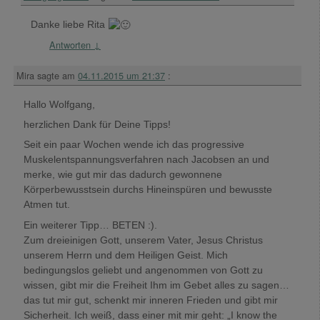
Danke liebe Rita
Antworten
↓
Mira
sagte am
04.11.2015 um 21:37
:
Hallo Wolfgang,
herzlichen Dank für Deine Tipps!
Seit ein paar Wochen wende ich das progressive
Muskelentspannungsverfahren nach Jacobsen an und
merke, wie gut mir das dadurch gewonnene
Körperbewusstsein durchs Hineinspüren und bewusste
Atmen tut.
Ein weiterer Tipp… BETEN :).
Zum dreieinigen Gott, unserem Vater, Jesus Christus
unserem Herrn und dem Heiligen Geist. Mich
bedingungslos geliebt und angenommen von Gott zu
wissen, gibt mir die Freiheit Ihm im Gebet alles zu sagen…
das tut mir gut, schenkt mir inneren Frieden und gibt mir
Sicherheit. Ich weiß, dass einer mit mir geht: „I know the