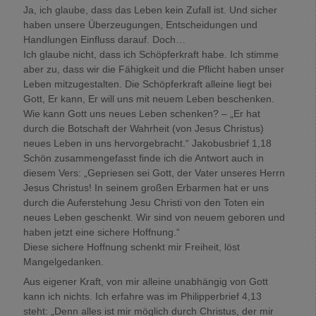
Ja, ich glaube, dass das Leben kein Zufall ist. Und sicher
haben unsere Überzeugungen, Entscheidungen und
Handlungen Einfluss darauf. Doch…
Ich glaube nicht, dass ich Schöpferkraft habe. Ich stimme
aber zu, dass wir die Fähigkeit und die Pflicht haben unser
Leben mitzugestalten. Die Schöpferkraft alleine liegt bei
Gott, Er kann, Er will uns mit neuem Leben beschenken.
Wie kann Gott uns neues Leben schenken? – „Er hat
durch die Botschaft der Wahrheit (von Jesus Christus)
neues Leben in uns hervorgebracht.“ Jakobusbrief 1,18
Schön zusammengefasst finde ich die Antwort auch in
diesem Vers: „Gepriesen sei Gott, der Vater unseres Herrn
Jesus Christus! In seinem großen Erbarmen hat er uns
durch die Auferstehung Jesu Christi von den Toten ein
neues Leben geschenkt. Wir sind von neuem geboren und
haben jetzt eine sichere Hoffnung.“
Diese sichere Hoffnung schenkt mir Freiheit, löst
Mangelgedanken.
Aus eigener Kraft, von mir alleine unabhängig von Gott
kann ich nichts. Ich erfahre was im Philipperbrief 4,13
steht: „Denn alles ist mir möglich durch Christus, der mir