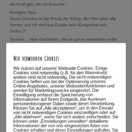
die Kraft gibt, die ich brauche.“
König(in) Sein:
Jesus Christus ist der König der König, der Herr über alle
Herren und ich darf aus Gnade sein Königskind sein.
Juchu !
Sooooo… viele Gedanken, die ich gerne loswerden wollte.
Wolfgang, mich würde sehr interessieren, was Du darüber
denkst.
Wir verwenden Cookies
In Verbundenheit,
Mira
Wir nutzen auf unserer Webseite Cookies. Einige
Cookies sind notwendig (z.B. für den Warenkorb)
Antworten
↓
andere sind nicht notwendig. Die nicht-notwendigen
Cookies helfen uns bei der Optimierung unseres
Online-Angebotes, unserer Webseitenfunktionen und
Wolfgang Dodel
sagte am
28.10.2015 um 22:08
:
werden für Marketingzwecke eingesetzt. Die
Einwilligung umfasst die Speicherung von
Hallo Mira,
Informationen auf Ihrem Endgerät, das Auslesen
personenbezogener Daten sowie deren Verarbeitung.
vielen Dank für das mitteilen deiner Gedanken. Schön,
Klicken Sie auf „Alle akzeptieren“, um in den Einsatz
von nicht notwendigen Cookies einzuwilligen oder auf
dass du so viele Bibelstellen zitieren kannst und mit uns
„Alle ablehnen“, wenn Sie sich anders entscheiden. Sie
teilst.
können unter „Einstellungen verwalten“ detaillierte
Informationen der von uns eingesetzten Arten von
Was ich über deine Gedanken denke? Ich habe deine
Cookies erhalten und deren Einstellungen aufrufen. Sie