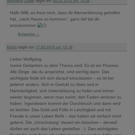
Wolfgang Dodel
sagte am
04.03.2015 um 15:29
:
Hallo Willi, es freut mich, dass dir Atemerfahrung geholfen
hat, „nach Hause zu kommen“, ganz tief bei dir
anzukommen
Antworten
↓
Katrin
sagte am
17.03.2015 um 12:19
:
Lieber Wolfgang,
meine Gedanken zu dem Thema sind: Es ist ein Prozess.
Alle Dinge, die du ansprichst, sind wichtig darin. Das
wichtigste finde ich sich darauf einzulassen – es ist bei
jedem/r anders. Sich in Geduld zu üben und in
Hartnäckigkeit, sich Unterstützung zu holen und immer
wieder beginnen, wenn man meint, den Faden verloren zu
haben. Irgendwann kommt der Durchbruch und dann wird
es leichter. Das Geld und Fülle in Leichtigkeit und mit
Freude in unser Leben fließt – das haben wir einfach nicht
gelernt. Die „Umschulung“ dauert ein bisschen – derweil
dürfen wir auch das Leben genießen :-). Den wichtigsten