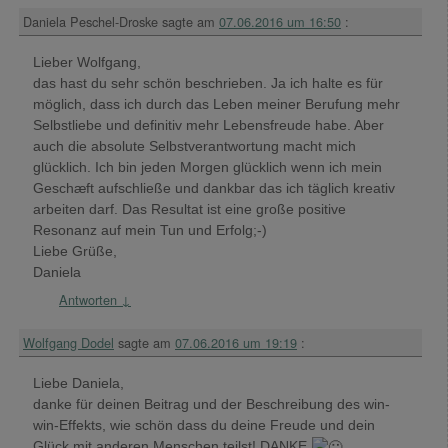
Daniela Peschel-Droske
sagte am
07.06.2016 um 16:50
:
Lieber Wolfgang,
das hast du sehr schön beschrieben. Ja ich halte es für
möglich, dass ich durch das Leben meiner Berufung mehr
Selbstliebe und definitiv mehr Lebensfreude habe. Aber
auch die absolute Selbstverantwortung macht mich
glücklich. Ich bin jeden Morgen glücklich wenn ich mein
Geschæft aufschließe und dankbar das ich täglich kreativ
arbeiten darf. Das Resultat ist eine große positive
Resonanz auf mein Tun und Erfolg;-)
Liebe Grüße,
Daniela
Antworten
↓
Wolfgang Dodel
sagte am
07.06.2016 um 19:19
:
Liebe Daniela,
danke für deinen Beitrag und der Beschreibung des win-
win-Effekts, wie schön dass du deine Freude und dein
Glück mit anderen Menschen teilst! DANKE