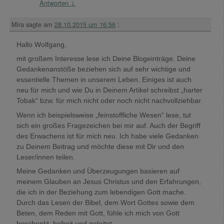
Antworten
↓
Mira
sagte am
28.10.2015 um 16:56
:
Hallo Wolfgang,
mit großem Interesse lese ich Deine Blogeinträge. Deine
Gedankenanstöße beziehen sich auf sehr wichtige und
essentielle Themen in unserem Leben. Einiges ist auch
neu für mich und wie Du in Deinem Artikel schreibst „harter
Tobak“ bzw. für mich nicht oder noch nicht nachvollziehbar.
Wenn ich beispielsweise „feinstoffliche Wesen“ lese, tut
sich ein großes Fragezeichen bei mir auf. Auch der Begriff
des Erwachens ist für mich neu. Ich habe viele Gedanken
zu Deinem Beitrag und möchte diese mit Dir und den
Leser/innen teilen.
Meine Gedanken und Überzeugungen basieren auf
meinem Glauben an Jesus Christus und den Erfahrungen,
die ich in der Beziehung zum lebendigen Gott mache.
Durch das Lesen der Bibel, dem Wort Gottes sowie dem
Beten, dem Reden mit Gott, fühle ich mich von Gott
beschenkt, befreit und geleitet.