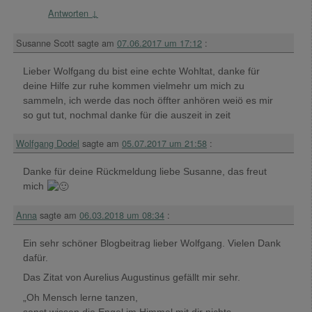
Antworten
↓
Susanne Scott
sagte am
07.06.2017 um 17:12
:
Lieber Wolfgang du bist eine echte Wohltat, danke für
deine Hilfe zur ruhe kommen vielmehr um mich zu
sammeln, ich werde das noch öffter anhören weiö es mir
so gut tut, nochmal danke für die auszeit in zeit
Wolfgang Dodel
sagte am
05.07.2017 um 21:58
:
Danke für deine Rückmeldung liebe Susanne, das freut
mich
Anna
sagte am
06.03.2018 um 08:34
:
Ein sehr schöner Blogbeitrag lieber Wolfgang. Vielen Dank
dafür.
Das Zitat von Aurelius Augustinus gefällt mir sehr.
„Oh Mensch lerne tanzen,
sonst wissen die Engel im Himmel mit dir nichts