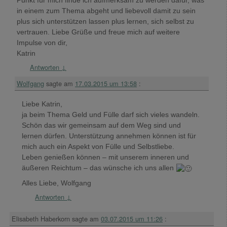
Punkt für mich finde ich aufmerksam zu werden dafür, was
in einem zum Thema abgeht und liebevoll damit zu sein
plus sich unterstützen lassen plus lernen, sich selbst zu
vertrauen. Liebe Grüße und freue mich auf weitere
Impulse von dir,
Katrin
Antworten
↓
Wolfgang
sagte am
17.03.2015 um 13:58
:
Liebe Katrin,
ja beim Thema Geld und Fülle darf sich vieles wandeln.
Schön das wir gemeinsam auf dem Weg sind und
lernen dürfen. Unterstützung annehmen können ist für
mich auch ein Aspekt von Fülle und Selbstliebe.
Leben genießen können – mit unserem inneren und
äußeren Reichtum – das wünsche ich uns allen
Alles Liebe, Wolfgang
Antworten
↓
Elisabeth Haberkorn
sagte am
03.07.2015 um 11:26
: