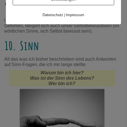
9. Präsenz
Datenschutz
Impressum
|
Umso wacher wir sind und in Verbindung mit unseren
Gefühlen, steigert sich auch unser Selbstbewusstsein (im
wörtlichen Sinne, sich Selbst bewusst sein).
10. Sinn
All das was ich bisher beschrieben sind auch Antworten
auf Sinn-Fragen, die ich mir lange stellte:
Warum bin ich hier?
Was ist der Sinn des Lebens?
Wer bin ich?