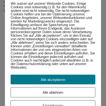
wahrnehmen vom Körper, Emotionen, Gedanken und
Wir nutzen auf unserer Webseite Cookies. Einige
Handlungen. Das eröffnet mir auch gleichzeitig eine
Cookies sind notwendig (z.B. für den Warenkorb)
andere sind nicht notwendig. Die nicht-notwendigen
Wahl:
Cookies helfen uns bei der Optimierung unseres
Was will ich wirklich?
Online-Angebotes, unserer Webseitenfunktionen und
werden für Marketingzwecke eingesetzt. Die
Wie kann ich für mein Ziel bewusst handeln?
Einwilligung umfasst die Speicherung von
Informationen auf Ihrem Endgerät, das Auslesen
personenbezogener Daten sowie deren Verarbeitung.
Klicken Sie auf „Alle akzeptieren“, um in den Einsatz
von nicht notwendigen Cookies einzuwilligen oder auf
„Alle ablehnen“, wenn Sie sich anders entscheiden. Sie
können unter „Einstellungen verwalten“ detaillierte
Informationen der von uns eingesetzten Arten von
Cookies erhalten und deren Einstellungen aufrufen. Sie
können die Einstellungen jederzeit aufrufen und
Cookies auch nachträglich jederzeit abwählen (z.B. in
der Datenschutzerklärung oder unten auf unserer
Webseite).
Alle akzeptieren
Alle ablehnen
Einstellungen