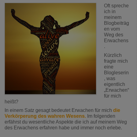
Oft spreche
ich in
meinem
Blogbeiträg
en vom
Weg des
Erwachens
.
Kürzlich
fragte mich
eine
Blogleserin
, was
eigentlich
„Erwachen“
für mich
heißt?
In einem Satz gesagt bedeutet Erwachen für mich
die
Verkörperung des wahren Wesens.
Im folgenden
erfährst du wesentliche Aspekte die ich auf meinem Weg
des Erwachens erfahren habe und immer noch erlebe.