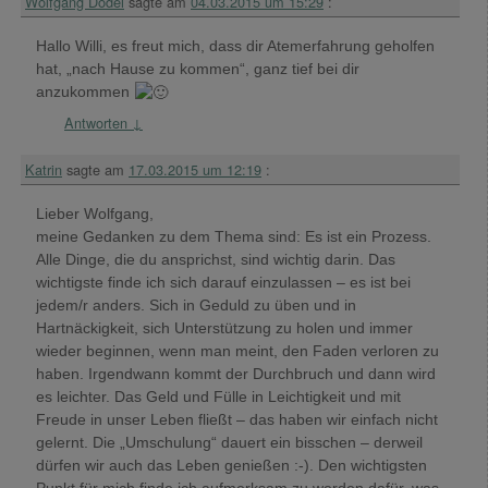
Wolfgang Dodel
sagte am
04.03.2015 um 15:29
:
Hallo Willi, es freut mich, dass dir Atemerfahrung geholfen
hat, „nach Hause zu kommen“, ganz tief bei dir
anzukommen
Antworten
↓
Katrin
sagte am
17.03.2015 um 12:19
:
Lieber Wolfgang,
meine Gedanken zu dem Thema sind: Es ist ein Prozess.
Alle Dinge, die du ansprichst, sind wichtig darin. Das
wichtigste finde ich sich darauf einzulassen – es ist bei
jedem/r anders. Sich in Geduld zu üben und in
Hartnäckigkeit, sich Unterstützung zu holen und immer
wieder beginnen, wenn man meint, den Faden verloren zu
haben. Irgendwann kommt der Durchbruch und dann wird
es leichter. Das Geld und Fülle in Leichtigkeit und mit
Freude in unser Leben fließt – das haben wir einfach nicht
gelernt. Die „Umschulung“ dauert ein bisschen – derweil
dürfen wir auch das Leben genießen :-). Den wichtigsten