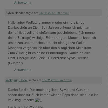
Antworten
↓
Sylvia Heeder
sagte am
14.02.2017 um 15:57
:
Hallo lieber Wolfgang,immer wieder ein herzliches
Dankeschön an Dich. Seit Jahren erfreue ich mich an
deinen liebevoll und einfühlsam geschriebene (ich nenne
deine Beiträge) wichtige Erinnerungen. Manches kann ich
umsetzen und manches braucht eine ganze Weile.
Manches vergesse ich über den alltäglichen Kleinkram.
Zum Glück gibt es deine Erinnerungen. Danke an dich
Licht, Energie und Liebe –> Herzlichst Sylvia Heeder
(Günther)
Antworten
↓
Wolfgang Dodel
sagte am
15.02.2017 um 13:19
:
Danke für die Rückmeldung liebe Sylvia und Günther,
schön dass für Euch immer wieder Tipps dabei sind, die ihr
im Alltag umsetzt
Herz-Lich(s)t Wolfgang