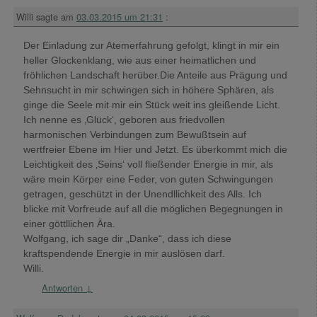
Willi
sagte am
03.03.2015 um 21:31
:
Der Einladung zur Atemerfahrung gefolgt, klingt in mir ein
heller Glockenklang, wie aus einer heimatlichen und
fröhlichen Landschaft herüber.Die Anteile aus Prägung und
Sehnsucht in mir schwingen sich in höhere Sphären, als
ginge die Seele mit mir ein Stück weit ins gleißende Licht.
Ich nenne es ‚Glück‘, geboren aus friedvollen
harmonischen Verbindungen zum Bewußtsein auf
wertfreier Ebene im Hier und Jetzt. Es überkommt mich die
Leichtigkeit des ‚Seins‘ voll fließender Energie in mir, als
wäre mein Körper eine Feder, von guten Schwingungen
getragen, geschützt in der Unendllichkeit des Alls. Ich
blicke mit Vorfreude auf all die möglichen Begegnungen in
einer göttllichen Ära.
Wolfgang, ich sage dir „Danke“, dass ich diese
kraftspendende Energie in mir auslösen darf.
Willi.
Antworten
↓