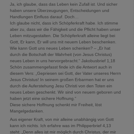
Ja, ich glaube, dass das Leben kein Zufall ist. Und sicher
haben unsere Überzeugungen, Entscheidungen und
Handlungen Einfluss darauf. Doch…
Ich glaube nicht, dass ich Schöpferkraft habe. Ich stimme
aber zu, dass wir die Fähigkeit und die Pflicht haben unser
Leben mitzugestalten. Die Schöpferkraft alleine liegt bei
Gott, Er kann, Er will uns mit neuem Leben beschenken.
Wie kann Gott uns neues Leben schenken? – „Er hat
durch die Botschaft der Wahrheit (von Jesus Christus)
neues Leben in uns hervorgebracht.“ Jakobusbrief 1,18
Schön zusammengefasst finde ich die Antwort auch in
diesem Vers: „Gepriesen sei Gott, der Vater unseres Herrn
Jesus Christus! In seinem großen Erbarmen hat er uns
durch die Auferstehung Jesu Christi von den Toten ein
neues Leben geschenkt. Wir sind von neuem geboren und
haben jetzt eine sichere Hoffnung.“
Diese sichere Hoffnung schenkt mir Freiheit, löst
Mangelgedanken.
Aus eigener Kraft, von mir alleine unabhängig von Gott
kann ich nichts. Ich erfahre was im Philipperbrief 4,13
steht: „Denn alles ist mir möglich durch Christus, der mir