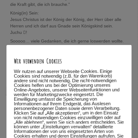
die Kraft gibt, die ich brauche.“
König(in) Sein:
Jesus Christus ist der König der König, der Herr über alle
Herren und ich darf aus Gnade sein Königskind sein.
Juchu !
Sooooo… viele Gedanken, die ich gerne loswerden wollte.
Wolfgang, mich würde sehr interessieren, was Du darüber
denkst.
Wir verwenden Cookies
In Verbundenheit,
Mira
Wir nutzen auf unserer Webseite Cookies. Einige
Cookies sind notwendig (z.B. für den Warenkorb)
Antworten
↓
andere sind nicht notwendig. Die nicht-notwendigen
Cookies helfen uns bei der Optimierung unseres
Online-Angebotes, unserer Webseitenfunktionen und
Wolfgang Dodel
sagte am
28.10.2015 um 22:08
:
werden für Marketingzwecke eingesetzt. Die
Einwilligung umfasst die Speicherung von
Hallo Mira,
Informationen auf Ihrem Endgerät, das Auslesen
personenbezogener Daten sowie deren Verarbeitung.
vielen Dank für das mitteilen deiner Gedanken. Schön,
Klicken Sie auf „Alle akzeptieren“, um in den Einsatz
von nicht notwendigen Cookies einzuwilligen oder auf
dass du so viele Bibelstellen zitieren kannst und mit uns
„Alle ablehnen“, wenn Sie sich anders entscheiden. Sie
teilst.
können unter „Einstellungen verwalten“ detaillierte
Informationen der von uns eingesetzten Arten von
Was ich über deine Gedanken denke? Ich habe deine
Cookies erhalten und deren Einstellungen aufrufen. Sie