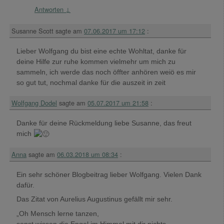
Antworten
↓
Susanne Scott
sagte am
07.06.2017 um 17:12
:
Lieber Wolfgang du bist eine echte Wohltat, danke für
deine Hilfe zur ruhe kommen vielmehr um mich zu
sammeln, ich werde das noch öffter anhören weiö es mir
so gut tut, nochmal danke für die auszeit in zeit
Wolfgang Dodel
sagte am
05.07.2017 um 21:58
:
Danke für deine Rückmeldung liebe Susanne, das freut
mich
Anna
sagte am
06.03.2018 um 08:34
:
Ein sehr schöner Blogbeitrag lieber Wolfgang. Vielen Dank
dafür.
Das Zitat von Aurelius Augustinus gefällt mir sehr.
„Oh Mensch lerne tanzen,
sonst wissen die Engel im Himmel mit dir nichts