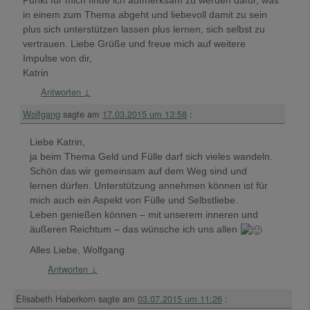
Punkt für mich finde ich aufmerksam zu werden dafür, was
in einem zum Thema abgeht und liebevoll damit zu sein
plus sich unterstützen lassen plus lernen, sich selbst zu
vertrauen. Liebe Grüße und freue mich auf weitere
Impulse von dir,
Katrin
Antworten
↓
Wolfgang
sagte am
17.03.2015 um 13:58
:
Liebe Katrin,
ja beim Thema Geld und Fülle darf sich vieles wandeln.
Schön das wir gemeinsam auf dem Weg sind und
lernen dürfen. Unterstützung annehmen können ist für
mich auch ein Aspekt von Fülle und Selbstliebe.
Leben genießen können – mit unserem inneren und
äußeren Reichtum – das wünsche ich uns allen
Alles Liebe, Wolfgang
Antworten
↓
Elisabeth Haberkorn
sagte am
03.07.2015 um 11:26
: