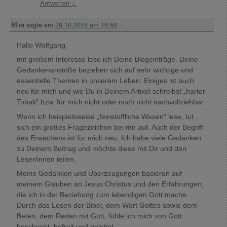
Antworten
↓
Mira
sagte am
28.10.2015 um 16:56
:
Hallo Wolfgang,
mit großem Interesse lese ich Deine Blogeinträge. Deine
Gedankenanstöße beziehen sich auf sehr wichtige und
essentielle Themen in unserem Leben. Einiges ist auch
neu für mich und wie Du in Deinem Artikel schreibst „harter
Tobak“ bzw. für mich nicht oder noch nicht nachvollziehbar.
Wenn ich beispielsweise „feinstoffliche Wesen“ lese, tut
sich ein großes Fragezeichen bei mir auf. Auch der Begriff
des Erwachens ist für mich neu. Ich habe viele Gedanken
zu Deinem Beitrag und möchte diese mit Dir und den
Leser/innen teilen.
Meine Gedanken und Überzeugungen basieren auf
meinem Glauben an Jesus Christus und den Erfahrungen,
die ich in der Beziehung zum lebendigen Gott mache.
Durch das Lesen der Bibel, dem Wort Gottes sowie dem
Beten, dem Reden mit Gott, fühle ich mich von Gott
beschenkt, befreit und geleitet.