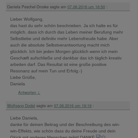
Daniela Peschel-Droske
sagte am
07.06.2016 um 16:50
:
Lieber Wolfgang,
das hast du sehr schön beschrieben. Ja ich halte es für
möglich, dass ich durch das Leben meiner Berufung mehr
Selbstliebe und definitiv mehr Lebensfreude habe. Aber
auch die absolute Selbstverantwortung macht mich
glücklich. Ich bin jeden Morgen glücklich wenn ich mein
Geschæft aufschließe und dankbar das ich täglich kreativ
arbeiten darf. Das Resultat ist eine große positive
Resonanz auf mein Tun und Erfolg;-)
Liebe Grüße,
Daniela
Antworten
↓
Wolfgang Dodel
sagte am
07.06.2016 um 19:19
:
Liebe Daniela,
danke für deinen Beitrag und der Beschreibung des win-
win-Effekts, wie schön dass du deine Freude und dein
Glück mit anderen Menschen teilst! DANKE