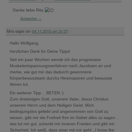
Danke liebe Rita
Antworten
↓
Mira
sagte am
04.11.2015 um 21:37
:
Hallo Wolfgang,
herzlichen Dank für Deine Tipps!
Seit ein paar Wochen wende ich das progressive
Muskelentspannungsverfahren nach Jacobsen an und
merke, wie gut mir das dadurch gewonnene
Körperbewusstsein durchs Hineinspüren und bewusste
Atmen tut.
Ein weiterer Tipp… BETEN :).
Zum dreieinigen Gott, unserem Vater, Jesus Christus
unserem Herrn und dem Heiligen Geist. Mich
bedingungslos geliebt und angenommen von Gott zu
wissen, gibt mir die Freiheit Ihm im Gebet alles zu sagen…
das tut mir gut, schenkt mir inneren Frieden und gibt mir
Sicherheit. Ich weiß, dass einer mit mir geht: „I know the