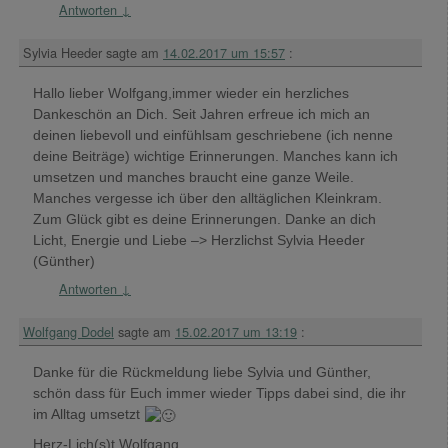
Antworten
↓
Sylvia Heeder
sagte am
14.02.2017 um 15:57
:
Hallo lieber Wolfgang,immer wieder ein herzliches
Dankeschön an Dich. Seit Jahren erfreue ich mich an
deinen liebevoll und einfühlsam geschriebene (ich nenne
deine Beiträge) wichtige Erinnerungen. Manches kann ich
umsetzen und manches braucht eine ganze Weile.
Manches vergesse ich über den alltäglichen Kleinkram.
Zum Glück gibt es deine Erinnerungen. Danke an dich
Licht, Energie und Liebe –> Herzlichst Sylvia Heeder
(Günther)
Antworten
↓
Wolfgang Dodel
sagte am
15.02.2017 um 13:19
:
Danke für die Rückmeldung liebe Sylvia und Günther,
schön dass für Euch immer wieder Tipps dabei sind, die ihr
im Alltag umsetzt
Herz-Lich(s)t Wolfgang