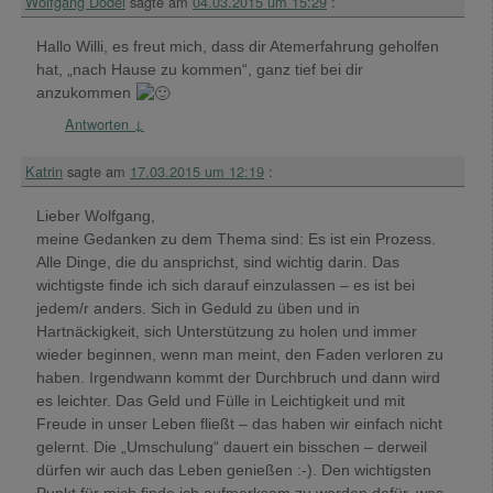
Wolfgang Dodel
sagte am
04.03.2015 um 15:29
:
Hallo Willi, es freut mich, dass dir Atemerfahrung geholfen
hat, „nach Hause zu kommen“, ganz tief bei dir
anzukommen
Antworten
↓
Katrin
sagte am
17.03.2015 um 12:19
:
Lieber Wolfgang,
meine Gedanken zu dem Thema sind: Es ist ein Prozess.
Alle Dinge, die du ansprichst, sind wichtig darin. Das
wichtigste finde ich sich darauf einzulassen – es ist bei
jedem/r anders. Sich in Geduld zu üben und in
Hartnäckigkeit, sich Unterstützung zu holen und immer
wieder beginnen, wenn man meint, den Faden verloren zu
haben. Irgendwann kommt der Durchbruch und dann wird
es leichter. Das Geld und Fülle in Leichtigkeit und mit
Freude in unser Leben fließt – das haben wir einfach nicht
gelernt. Die „Umschulung“ dauert ein bisschen – derweil
dürfen wir auch das Leben genießen :-). Den wichtigsten