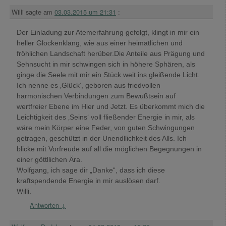
Willi
sagte am
03.03.2015 um 21:31
:
Der Einladung zur Atemerfahrung gefolgt, klingt in mir ein
heller Glockenklang, wie aus einer heimatlichen und
fröhlichen Landschaft herüber.Die Anteile aus Prägung und
Sehnsucht in mir schwingen sich in höhere Sphären, als
ginge die Seele mit mir ein Stück weit ins gleißende Licht.
Ich nenne es ‚Glück‘, geboren aus friedvollen
harmonischen Verbindungen zum Bewußtsein auf
wertfreier Ebene im Hier und Jetzt. Es überkommt mich die
Leichtigkeit des ‚Seins‘ voll fließender Energie in mir, als
wäre mein Körper eine Feder, von guten Schwingungen
getragen, geschützt in der Unendllichkeit des Alls. Ich
blicke mit Vorfreude auf all die möglichen Begegnungen in
einer göttllichen Ära.
Wolfgang, ich sage dir „Danke“, dass ich diese
kraftspendende Energie in mir auslösen darf.
Willi.
Antworten
↓