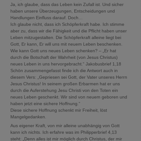
Ja, ich glaube, dass das Leben kein Zufall ist. Und sicher
haben unsere Überzeugungen, Entscheidungen und
Handlungen Einfluss darauf. Doch…
Ich glaube nicht, dass ich Schöpferkraft habe. Ich stimme
aber zu, dass wir die Fähigkeit und die Pflicht haben unser
Leben mitzugestalten. Die Schöpferkraft alleine liegt bei
Gott, Er kann, Er will uns mit neuem Leben beschenken.
Wie kann Gott uns neues Leben schenken? – „Er hat
durch die Botschaft der Wahrheit (von Jesus Christus)
neues Leben in uns hervorgebracht.“ Jakobusbrief 1,18
Schön zusammengefasst finde ich die Antwort auch in
diesem Vers: „Gepriesen sei Gott, der Vater unseres Herrn
Jesus Christus! In seinem großen Erbarmen hat er uns
durch die Auferstehung Jesu Christi von den Toten ein
neues Leben geschenkt. Wir sind von neuem geboren und
haben jetzt eine sichere Hoffnung.“
Diese sichere Hoffnung schenkt mir Freiheit, löst
Mangelgedanken.
Aus eigener Kraft, von mir alleine unabhängig von Gott
kann ich nichts. Ich erfahre was im Philipperbrief 4,13
steht: „Denn alles ist mir möglich durch Christus, der mir