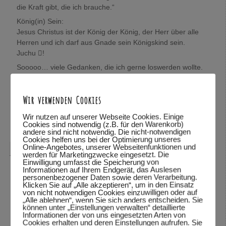
die Kraft gibt, die ich brauche.“
König(in) Sein:
Jesus Christus ist der König der König, der Herr über alle
Herren und ich darf aus Gnade sein Königskind sein.
Juchu !
Sooooo… viele Gedanken, die ich gerne loswerden wollte.
Wolfgang, mich würde sehr interessieren, was Du darüber
denkst.
Wir verwenden Cookies
In Verbundenheit,
Mira
Wir nutzen auf unserer Webseite Cookies. Einige
Cookies sind notwendig (z.B. für den Warenkorb)
Antworten
↓
andere sind nicht notwendig. Die nicht-notwendigen
Cookies helfen uns bei der Optimierung unseres
Online-Angebotes, unserer Webseitenfunktionen und
Wolfgang Dodel
sagte am
28.10.2015 um 22:08
:
werden für Marketingzwecke eingesetzt. Die
Einwilligung umfasst die Speicherung von
Hallo Mira,
Informationen auf Ihrem Endgerät, das Auslesen
personenbezogener Daten sowie deren Verarbeitung.
vielen Dank für das mitteilen deiner Gedanken. Schön,
Klicken Sie auf „Alle akzeptieren“, um in den Einsatz
von nicht notwendigen Cookies einzuwilligen oder auf
dass du so viele Bibelstellen zitieren kannst und mit uns
„Alle ablehnen“, wenn Sie sich anders entscheiden. Sie
teilst.
können unter „Einstellungen verwalten“ detaillierte
Informationen der von uns eingesetzten Arten von
Was ich über deine Gedanken denke? Ich habe deine
Cookies erhalten und deren Einstellungen aufrufen. Sie