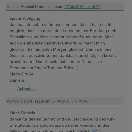
Daniela Peschel-Droske
sagte am
07.06.2016 um 16:50
:
Lieber Wolfgang,
das hast du sehr schön beschrieben. Ja ich halte es für
möglich, dass ich durch das Leben meiner Berufung mehr
Selbstliebe und definitiv mehr Lebensfreude habe. Aber
auch die absolute Selbstverantwortung macht mich
glücklich. Ich bin jeden Morgen glücklich wenn ich mein
Geschæft aufschließe und dankbar das ich täglich kreativ
arbeiten darf. Das Resultat ist eine große positive
Resonanz auf mein Tun und Erfolg;-)
Liebe Grüße,
Daniela
Antworten
↓
Wolfgang Dodel
sagte am
07.06.2016 um 19:19
:
Liebe Daniela,
danke für deinen Beitrag und der Beschreibung des win-
win-Effekts, wie schön dass du deine Freude und dein
Glück mit anderen Menschen teilst! DANKE