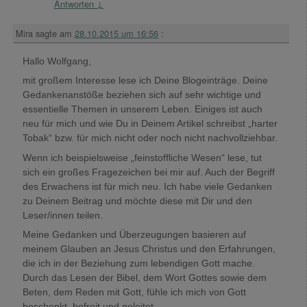
Antworten
↓
Mira
sagte am
28.10.2015 um 16:56
:
Hallo Wolfgang,
mit großem Interesse lese ich Deine Blogeinträge. Deine
Gedankenanstöße beziehen sich auf sehr wichtige und
essentielle Themen in unserem Leben. Einiges ist auch
neu für mich und wie Du in Deinem Artikel schreibst „harter
Tobak“ bzw. für mich nicht oder noch nicht nachvollziehbar.
Wenn ich beispielsweise „feinstoffliche Wesen“ lese, tut
sich ein großes Fragezeichen bei mir auf. Auch der Begriff
des Erwachens ist für mich neu. Ich habe viele Gedanken
zu Deinem Beitrag und möchte diese mit Dir und den
Leser/innen teilen.
Meine Gedanken und Überzeugungen basieren auf
meinem Glauben an Jesus Christus und den Erfahrungen,
die ich in der Beziehung zum lebendigen Gott mache.
Durch das Lesen der Bibel, dem Wort Gottes sowie dem
Beten, dem Reden mit Gott, fühle ich mich von Gott
beschenkt, befreit und geleitet.