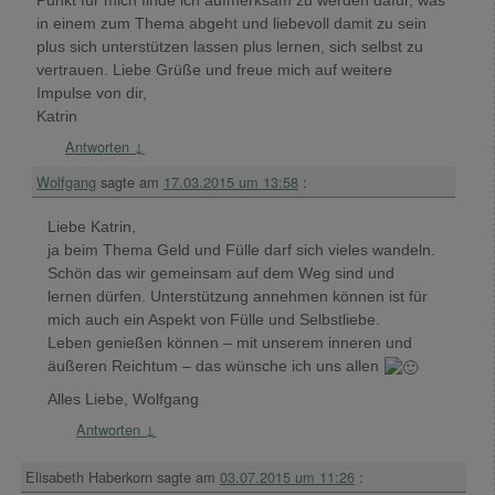
Punkt für mich finde ich aufmerksam zu werden dafür, was
in einem zum Thema abgeht und liebevoll damit zu sein
plus sich unterstützen lassen plus lernen, sich selbst zu
vertrauen. Liebe Grüße und freue mich auf weitere
Impulse von dir,
Katrin
Antworten
↓
Wolfgang
sagte am
17.03.2015 um 13:58
:
Liebe Katrin,
ja beim Thema Geld und Fülle darf sich vieles wandeln.
Schön das wir gemeinsam auf dem Weg sind und
lernen dürfen. Unterstützung annehmen können ist für
mich auch ein Aspekt von Fülle und Selbstliebe.
Leben genießen können – mit unserem inneren und
äußeren Reichtum – das wünsche ich uns allen
Alles Liebe, Wolfgang
Antworten
↓
Elisabeth Haberkorn
sagte am
03.07.2015 um 11:26
: