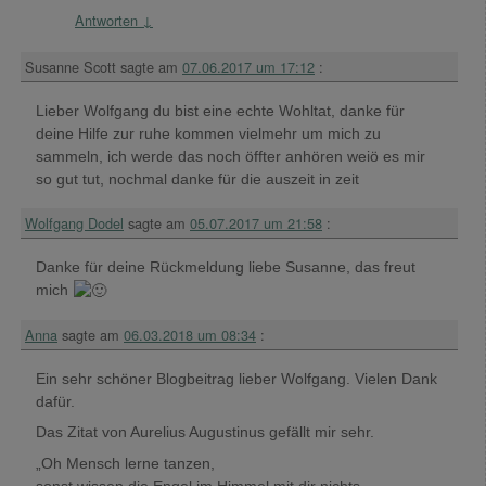
Antworten
↓
Susanne Scott
sagte am
07.06.2017 um 17:12
:
Lieber Wolfgang du bist eine echte Wohltat, danke für
deine Hilfe zur ruhe kommen vielmehr um mich zu
sammeln, ich werde das noch öffter anhören weiö es mir
so gut tut, nochmal danke für die auszeit in zeit
Wolfgang Dodel
sagte am
05.07.2017 um 21:58
:
Danke für deine Rückmeldung liebe Susanne, das freut
mich
Anna
sagte am
06.03.2018 um 08:34
:
Ein sehr schöner Blogbeitrag lieber Wolfgang. Vielen Dank
dafür.
Das Zitat von Aurelius Augustinus gefällt mir sehr.
„Oh Mensch lerne tanzen,
sonst wissen die Engel im Himmel mit dir nichts