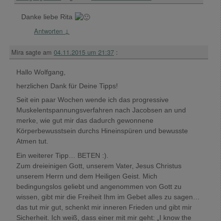
Danke liebe Rita
Antworten
↓
Mira
sagte am
04.11.2015 um 21:37
:
Hallo Wolfgang,
herzlichen Dank für Deine Tipps!
Seit ein paar Wochen wende ich das progressive
Muskelentspannungsverfahren nach Jacobsen an und
merke, wie gut mir das dadurch gewonnene
Körperbewusstsein durchs Hineinspüren und bewusste
Atmen tut.
Ein weiterer Tipp… BETEN :).
Zum dreieinigen Gott, unserem Vater, Jesus Christus
unserem Herrn und dem Heiligen Geist. Mich
bedingungslos geliebt und angenommen von Gott zu
wissen, gibt mir die Freiheit Ihm im Gebet alles zu sagen…
das tut mir gut, schenkt mir inneren Frieden und gibt mir
Sicherheit. Ich weiß, dass einer mit mir geht: „I know the