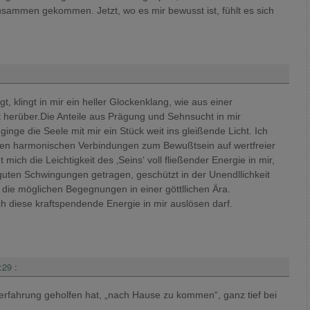
 zusammen gekommen. Jetzt, wo es mir bewusst ist, fühlt es sich
, klingt in mir ein heller Glockenklang, wie aus einer
t herüber.Die Anteile aus Prägung und Sehnsucht in mir
inge die Seele mit mir ein Stück weit ins gleißende Licht. Ich
llen harmonischen Verbindungen zum Bewußtsein auf wertfreier
ich die Leichtigkeit des ‚Seins‘ voll fließender Energie in mir,
guten Schwingungen getragen, geschützt in der Unendllichkeit
all die möglichen Begegnungen in einer göttllichen Ära.
ch diese kraftspendende Energie in mir auslösen darf.
:29
:
temerfahrung geholfen hat, „nach Hause zu kommen“, ganz tief bei