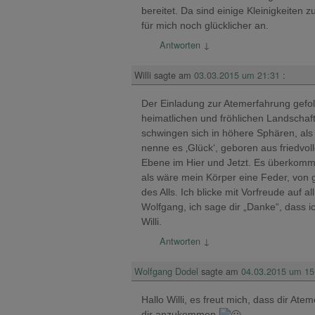
bereitet. Da sind einige Kleinigkeiten
für mich noch glücklicher an.
Antworten
↓
Willi
sagte am
03.03.2015 um 21:31
:
Der Einladung zur Atemerfahrung gefolgt
heimatlichen und fröhlichen Landschaf
schwingen sich in höhere Sphären, als g
nenne es ‚Glück‘, geboren aus friedvo
Ebene im Hier und Jetzt. Es überkommt m
als wäre mein Körper eine Feder, von 
des Alls. Ich blicke mit Vorfreude auf 
Wolfgang, ich sage dir „Danke“, dass i
Willi.
Antworten
↓
Wolfgang Dodel
sagte am
04.03.2015 um 15
Hallo Willi, es freut mich, dass dir A
dir anzukommen