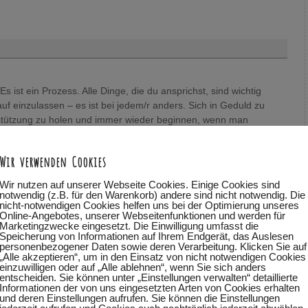
st ein Prozess. Alle Dinge, die du ansprichst, sind wichtig
rauf einzulassen – es ist bei jedem/r anders. Sich in Geduld zu
erstützung zu holen und immer wieder beginnen, wenn man
Irgendwann kommt der Durchbruch und dann wird es leichter.
mit Freude in unser Leben fließt – das haben wir einfach nicht
Wir verwenden Cookies
bisschen – derweil dürfen wir auch das Leben genießen :-). Den
 aufmerksam zu werden dafür, was in einem zum Thema abgeht
Wir nutzen auf unserer Webseite Cookies. Einige Cookies sind
nterstützen lassen plus lernen, sich selbst zu vertrauen. Liebe
notwendig (z.B. für den Warenkorb) andere sind nicht notwendig. Die
nicht-notwendigen Cookies helfen uns bei der Optimierung unseres
se von dir,
Online-Angebotes, unserer Webseitenfunktionen und werden für
Marketingzwecke eingesetzt. Die Einwilligung umfasst die
Speicherung von Informationen auf Ihrem Endgerät, das Auslesen
personenbezogener Daten sowie deren Verarbeitung. Klicken Sie auf
„Alle akzeptieren“, um in den Einsatz von nicht notwendigen Cookies
einzuwilligen oder auf „Alle ablehnen“, wenn Sie sich anders
entscheiden. Sie können unter „Einstellungen verwalten“ detaillierte
Informationen der von uns eingesetzten Arten von Cookies erhalten
und deren Einstellungen aufrufen. Sie können die Einstellungen
sich vieles wandeln. Schön das wir gemeinsam auf dem Weg