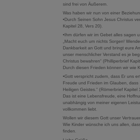
sind frei von Äußerem.
Was haben wir nun von einer Beziehun
•Durch Seinen Sohn Jesus Christus ver
Kapitel 28, Vers 20).
•Ihm dürfen wir im Gebet alles sagen 
„Macht euch um nichts Sorgen! Wendet 
Dankbarkeit an Gott und bringt eure Anl
unser menschlicher Verstand es je be
Christus bewahren“ (Philliperbrief Kapi
Durch diesen Frieden können wir wie Ki
•Gott verspricht zudem, dass Er uns erf
Freude und Frieden im Glauben, dass i
Heiligen Geistes.“ (Römerbrief Kapitel 
Das ist eine Lebensfreude, eine Hoff
unabhängig von meiner eigenen Leistun
vollkommen liebt.
Wollen wir diesem Gott unser Vertrau
Wie Kinder wünsche ich uns allen, das
finden.
Liebe Grüße,