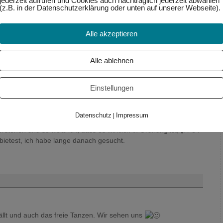
jederzeit aufrufen und Cookies auch nachträglich jederzeit abwählen
(z.B. in der Datenschutzerklärung oder unten auf unserer Webseite).
g annehmen können ist für mich auch ein Aspekt von Fülle und
em inneren und äußeren Reichtum – das wünsche ich uns
Alle akzeptieren
Alle ablehnen
Einstellungen
m 11:26
:
Datenschutz
Impressum
|
 gut und sehr sehr viele Wege bin ich schon gegangen. Dein
stehen und so weiß ich, dass es wirklich in Ordnung ist, „f r e i
bietest, ich habe lange danach gesucht.
fällt und auch das freie Tanzen. Wir sehen uns