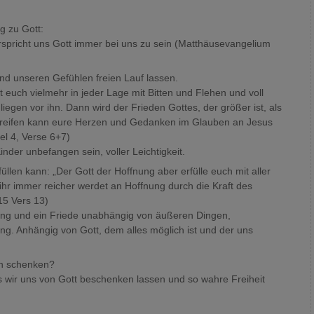
g zu Gott:
spricht uns Gott immer bei uns zu sein (Matthäusevangelium
und unseren Gefühlen freien Lauf lassen.
euch vielmehr in jeder Lage mit Bitten und Flehen und voll
iegen vor ihn. Dann wird der Frieden Gottes, der größer ist, als
greifen kann eure Herzen und Gedanken im Glauben an Jesus
tel 4, Verse 6+7)
nder unbefangen sein, voller Leichtigkeit.
üllen kann: „Der Gott der Hoffnung aber erfülle euch mit aller
hr immer reicher werdet an Hoffnung durch die Kraft des
15 Vers 13)
nung und ein Friede unabhängig von äußeren Dingen,
g. Anhängig von Gott, dem alles möglich ist und der uns
en schenken?
s wir uns von Gott beschenken lassen und so wahre Freiheit