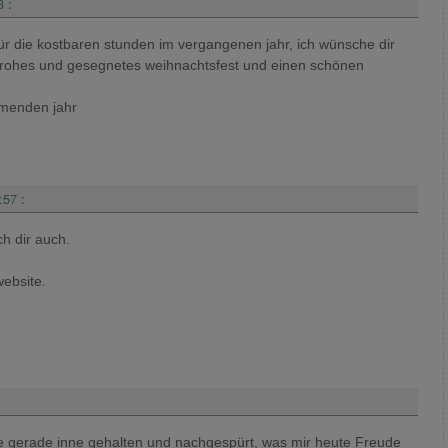
3
:
 für die kostbaren stunden im vergangenen jahr, ich wünsche dir
n frohes und gesegnetes weihnachtsfest und einen schönen
mmenden jahr
:57
:
h dir auch.
website.
be gerade inne gehalten und nachgespürt, was mir heute Freude