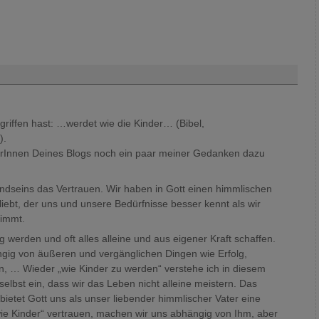
riffen hast: …werdet wie die Kinder… (Bibel,
).
erInnen Deines Blogs noch ein paar meiner Gedanken dazu
Kindseins das Vertrauen. Wir haben in Gott einen himmlischen
liebt, der uns und unsere Bedürfnisse besser kennt als wir
nimmt.
g werden und oft alles alleine und aus eigener Kraft schaffen.
ngig von äußeren und vergänglichen Dingen wie Erfolg,
, … Wieder „wie Kinder zu werden“ verstehe ich in diesem
bst ein, dass wir das Leben nicht alleine meistern. Das
bietet Gott uns als unser liebender himmlischer Vater eine
ie Kinder“ vertrauen, machen wir uns abhängig von Ihm, aber