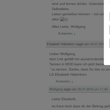
sind und lernen dürfen. Unterstützun
Selbstliebe.
Leben genießen können – mit unser
allen
Alles Liebe, Wolfgang
Antworten
↓
Elisabeth Haberkorn
sagte am
03.07.2015 u
Lieber Wolfgang,
dein Link gefällt mir ausserordentlich
Tanzen in MOD kann ich jetzt besser ver
“ zu tanzen. Danke, dass Du das so an
LG Elisabeth Haberkorn
Antworten
↓
Wolfgang
sagte am
03.07.2015 um 11:40
:
Liebe Elisabeth,
es freut mich dass dir der Beitrag ge