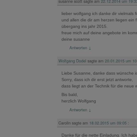
susanne scott
sagte am
22.12.2014 um 19:3
lieber wolfgang ich danke dir vielmals
und allen die dir am herzen liegen ei
übergang ins jahr 2015.
freue mich auf deine angebote im ko
deine susanne
Antworten
↓
Wolfgang Dodel
sagte am
20.01.2015 um 10
Liebe Susanne, danke dass wünsche ic
Sorry, dass ich dir erst jetzt antworte,
dass liegt an der Technik für die neue 
Bis bald,
herzlich Wolfgang
Antworten
↓
Carolin
sagte am
18.02.2015 um 09:05
:
Danke für die nette Einladung. Ich ha