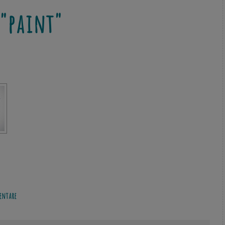
"paint"
ntare