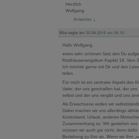
Herzlich
Wolfgang
Antworten
↓
Mira
sagte am
30.08.2015 um 09:15
:
Hallo Wolfgang,
einen sehr schönen Satz den Du aufgeg
Matthäusevangelium Kapitel 18, Vers 3
Ich möchte gerne mit Dir und den Les
teilen.
Für mich ist ein zentraler Aspekt des 
Vater, der uns geschaffen hat, der uns 
selbst und der uns vergibt und uns an
Als Erwachsene wollen wir selbstständi
Dabei machen wir uns allerdings abhä
Kontostand, Urlaub, anderen Menschen
Zusammenhang so: Wir gestehen uns sel
müssen wir auch gar nicht, denn dafür 
Beziehung zu Ihm an. Wenn wir Ihm „w