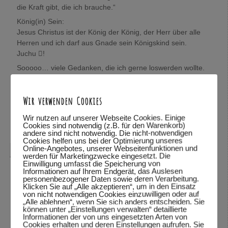
die Kraft gibt, die ich brauche.“
König(in) Sein:
Jesus Christus ist der König der König, der Herr über alle
Herren und ich darf aus Gnade sein Königskind sein.
Juchu !
Sooooo… viele Gedanken, die ich gerne loswerden wollte.
Wolfgang, mich würde sehr interessieren, was Du darüber
denkst.
Wir verwenden Cookies
In Verbundenheit,
Mira
Wir nutzen auf unserer Webseite Cookies. Einige
Cookies sind notwendig (z.B. für den Warenkorb)
Antworten
↓
andere sind nicht notwendig. Die nicht-notwendigen
Cookies helfen uns bei der Optimierung unseres
Online-Angebotes, unserer Webseitenfunktionen und
Wolfgang Dodel
sagte am
28.10.2015 um 22:08
:
werden für Marketingzwecke eingesetzt. Die
Einwilligung umfasst die Speicherung von
Hallo Mira,
Informationen auf Ihrem Endgerät, das Auslesen
personenbezogener Daten sowie deren Verarbeitung.
vielen Dank für das mitteilen deiner Gedanken. Schön,
Klicken Sie auf „Alle akzeptieren“, um in den Einsatz
von nicht notwendigen Cookies einzuwilligen oder auf
dass du so viele Bibelstellen zitieren kannst und mit uns
„Alle ablehnen“, wenn Sie sich anders entscheiden. Sie
teilst.
können unter „Einstellungen verwalten“ detaillierte
Informationen der von uns eingesetzten Arten von
Was ich über deine Gedanken denke? Ich habe deine
Cookies erhalten und deren Einstellungen aufrufen. Sie