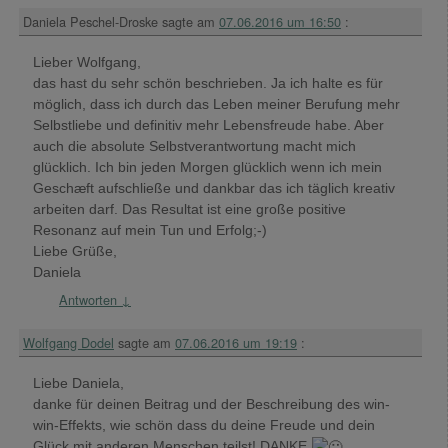
Daniela Peschel-Droske
sagte am
07.06.2016 um 16:50
:
Lieber Wolfgang,
das hast du sehr schön beschrieben. Ja ich halte es für
möglich, dass ich durch das Leben meiner Berufung mehr
Selbstliebe und definitiv mehr Lebensfreude habe. Aber
auch die absolute Selbstverantwortung macht mich
glücklich. Ich bin jeden Morgen glücklich wenn ich mein
Geschæft aufschließe und dankbar das ich täglich kreativ
arbeiten darf. Das Resultat ist eine große positive
Resonanz auf mein Tun und Erfolg;-)
Liebe Grüße,
Daniela
Antworten
↓
Wolfgang Dodel
sagte am
07.06.2016 um 19:19
:
Liebe Daniela,
danke für deinen Beitrag und der Beschreibung des win-
win-Effekts, wie schön dass du deine Freude und dein
Glück mit anderen Menschen teilst! DANKE