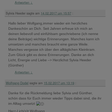
Antworten
↓
Sylvia Heeder
sagte am
14.02.2017 um 15:57
:
Hallo lieber Wolfgang,immer wieder ein herzliches
Dankeschön an Dich. Seit Jahren erfreue ich mich an
deinen liebevoll und einfühlsam geschriebene (ich nenne
deine Beiträge) wichtige Erinnerungen. Manches kann ich
umsetzen und manches braucht eine ganze Weile.
Manches vergesse ich über den alltäglichen Kleinkram.
Zum Glück gibt es deine Erinnerungen. Danke an dich
Licht, Energie und Liebe –> Herzlichst Sylvia Heeder
(Günther)
Antworten
↓
Wolfgang Dodel
sagte am
15.02.2017 um 13:19
:
Danke für die Rückmeldung liebe Sylvia und Günther,
schön dass für Euch immer wieder Tipps dabei sind, die ihr
im Alltag umsetzt
Herz-Lich(s)t Wolfgang