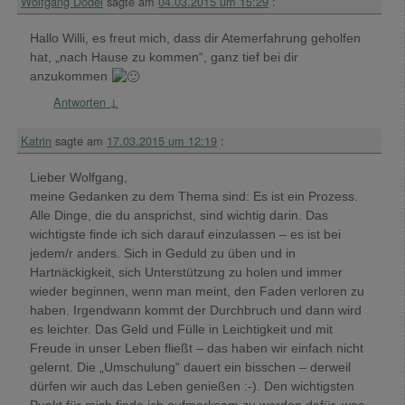
Wolfgang Dodel
sagte am
04.03.2015 um 15:29
:
Hallo Willi, es freut mich, dass dir Atemerfahrung geholfen
hat, „nach Hause zu kommen“, ganz tief bei dir
anzukommen
Antworten
↓
Katrin
sagte am
17.03.2015 um 12:19
:
Lieber Wolfgang,
meine Gedanken zu dem Thema sind: Es ist ein Prozess.
Alle Dinge, die du ansprichst, sind wichtig darin. Das
wichtigste finde ich sich darauf einzulassen – es ist bei
jedem/r anders. Sich in Geduld zu üben und in
Hartnäckigkeit, sich Unterstützung zu holen und immer
wieder beginnen, wenn man meint, den Faden verloren zu
haben. Irgendwann kommt der Durchbruch und dann wird
es leichter. Das Geld und Fülle in Leichtigkeit und mit
Freude in unser Leben fließt – das haben wir einfach nicht
gelernt. Die „Umschulung“ dauert ein bisschen – derweil
dürfen wir auch das Leben genießen :-). Den wichtigsten