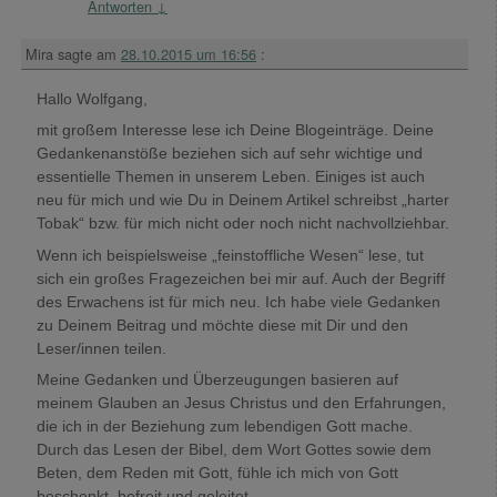
Antworten
↓
Mira
sagte am
28.10.2015 um 16:56
:
Hallo Wolfgang,
mit großem Interesse lese ich Deine Blogeinträge. Deine
Gedankenanstöße beziehen sich auf sehr wichtige und
essentielle Themen in unserem Leben. Einiges ist auch
neu für mich und wie Du in Deinem Artikel schreibst „harter
Tobak“ bzw. für mich nicht oder noch nicht nachvollziehbar.
Wenn ich beispielsweise „feinstoffliche Wesen“ lese, tut
sich ein großes Fragezeichen bei mir auf. Auch der Begriff
des Erwachens ist für mich neu. Ich habe viele Gedanken
zu Deinem Beitrag und möchte diese mit Dir und den
Leser/innen teilen.
Meine Gedanken und Überzeugungen basieren auf
meinem Glauben an Jesus Christus und den Erfahrungen,
die ich in der Beziehung zum lebendigen Gott mache.
Durch das Lesen der Bibel, dem Wort Gottes sowie dem
Beten, dem Reden mit Gott, fühle ich mich von Gott
beschenkt, befreit und geleitet.