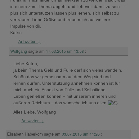
Punkt für mich finde ich aufmerksam zu werden dafür, was
in einem zum Thema abgeht und liebevoll damit zu sein
plus sich unterstützen lassen plus lernen, sich selbst zu
vertrauen. Liebe Grüße und freue mich auf weitere
Impulse von dir,
Katrin
Antworten
↓
Wolfgang
sagte am
17.03.2015 um 13:58
:
Liebe Katrin,
ja beim Thema Geld und Fülle darf sich vieles wandeln.
Schön das wir gemeinsam auf dem Weg sind und
lernen dürfen. Unterstützung annehmen können ist für
mich auch ein Aspekt von Fülle und Selbstliebe.
Leben genießen können – mit unserem inneren und
äußeren Reichtum – das wünsche ich uns allen
Alles Liebe, Wolfgang
Antworten
↓
Elisabeth Haberkorn
sagte am
03.07.2015 um 11:26
: