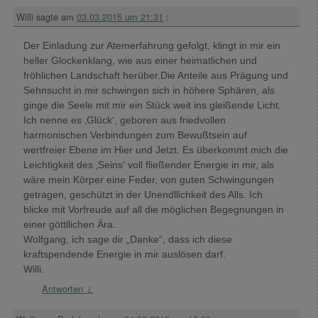
Willi
sagte am
03.03.2015 um 21:31
:
Der Einladung zur Atemerfahrung gefolgt, klingt in mir ein
heller Glockenklang, wie aus einer heimatlichen und
fröhlichen Landschaft herüber.Die Anteile aus Prägung und
Sehnsucht in mir schwingen sich in höhere Sphären, als
ginge die Seele mit mir ein Stück weit ins gleißende Licht.
Ich nenne es ‚Glück‘, geboren aus friedvollen
harmonischen Verbindungen zum Bewußtsein auf
wertfreier Ebene im Hier und Jetzt. Es überkommt mich die
Leichtigkeit des ‚Seins‘ voll fließender Energie in mir, als
wäre mein Körper eine Feder, von guten Schwingungen
getragen, geschützt in der Unendllichkeit des Alls. Ich
blicke mit Vorfreude auf all die möglichen Begegnungen in
einer göttllichen Ära.
Wolfgang, ich sage dir „Danke“, dass ich diese
kraftspendende Energie in mir auslösen darf.
Willi.
Antworten
↓