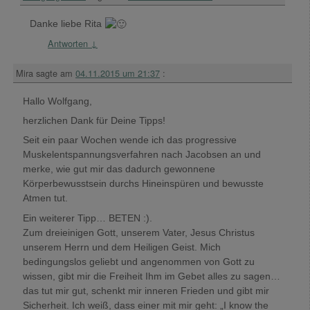
Danke liebe Rita
Antworten
↓
Mira
sagte am
04.11.2015 um 21:37
:
Hallo Wolfgang,
herzlichen Dank für Deine Tipps!
Seit ein paar Wochen wende ich das progressive
Muskelentspannungsverfahren nach Jacobsen an und
merke, wie gut mir das dadurch gewonnene
Körperbewusstsein durchs Hineinspüren und bewusste
Atmen tut.
Ein weiterer Tipp… BETEN :).
Zum dreieinigen Gott, unserem Vater, Jesus Christus
unserem Herrn und dem Heiligen Geist. Mich
bedingungslos geliebt und angenommen von Gott zu
wissen, gibt mir die Freiheit Ihm im Gebet alles zu sagen…
das tut mir gut, schenkt mir inneren Frieden und gibt mir
Sicherheit. Ich weiß, dass einer mit mir geht: „I know the