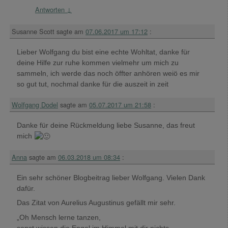
Antworten
↓
Susanne Scott
sagte am
07.06.2017 um 17:12
:
Lieber Wolfgang du bist eine echte Wohltat, danke für
deine Hilfe zur ruhe kommen vielmehr um mich zu
sammeln, ich werde das noch öffter anhören weiö es mir
so gut tut, nochmal danke für die auszeit in zeit
Wolfgang Dodel
sagte am
05.07.2017 um 21:58
:
Danke für deine Rückmeldung liebe Susanne, das freut
mich
Anna
sagte am
06.03.2018 um 08:34
:
Ein sehr schöner Blogbeitrag lieber Wolfgang. Vielen Dank
dafür.
Das Zitat von Aurelius Augustinus gefällt mir sehr.
„Oh Mensch lerne tanzen,
sonst wissen die Engel im Himmel mit dir nichts