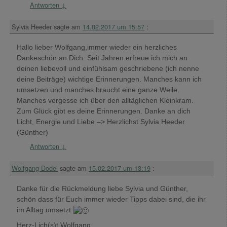
Antworten
↓
Sylvia Heeder
sagte am
14.02.2017 um 15:57
:
Hallo lieber Wolfgang,immer wieder ein herzliches
Dankeschön an Dich. Seit Jahren erfreue ich mich an
deinen liebevoll und einfühlsam geschriebene (ich nenne
deine Beiträge) wichtige Erinnerungen. Manches kann ich
umsetzen und manches braucht eine ganze Weile.
Manches vergesse ich über den alltäglichen Kleinkram.
Zum Glück gibt es deine Erinnerungen. Danke an dich
Licht, Energie und Liebe –> Herzlichst Sylvia Heeder
(Günther)
Antworten
↓
Wolfgang Dodel
sagte am
15.02.2017 um 13:19
:
Danke für die Rückmeldung liebe Sylvia und Günther,
schön dass für Euch immer wieder Tipps dabei sind, die ihr
im Alltag umsetzt
Herz-Lich(s)t Wolfgang