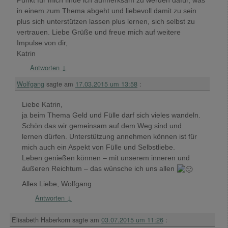
Punkt für mich finde ich aufmerksam zu werden dafür, was
in einem zum Thema abgeht und liebevoll damit zu sein
plus sich unterstützen lassen plus lernen, sich selbst zu
vertrauen. Liebe Grüße und freue mich auf weitere
Impulse von dir,
Katrin
Antworten
↓
Wolfgang
sagte am
17.03.2015 um 13:58
:
Liebe Katrin,
ja beim Thema Geld und Fülle darf sich vieles wandeln.
Schön das wir gemeinsam auf dem Weg sind und
lernen dürfen. Unterstützung annehmen können ist für
mich auch ein Aspekt von Fülle und Selbstliebe.
Leben genießen können – mit unserem inneren und
äußeren Reichtum – das wünsche ich uns allen
Alles Liebe, Wolfgang
Antworten
↓
Elisabeth Haberkorn
sagte am
03.07.2015 um 11:26
: