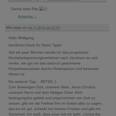
Danke liebe Rita
Antworten
↓
Mira
sagte am
04.11.2015 um 21:37
:
Hallo Wolfgang,
herzlichen Dank für Deine Tipps!
Seit ein paar Wochen wende ich das progressive
Muskelentspannungsverfahren nach Jacobsen an und
merke, wie gut mir das dadurch gewonnene
Körperbewusstsein durchs Hineinspüren und bewusste
Atmen tut.
Ein weiterer Tipp… BETEN :).
Zum dreieinigen Gott, unserem Vater, Jesus Christus
unserem Herrn und dem Heiligen Geist. Mich
bedingungslos geliebt und angenommen von Gott zu
wissen, gibt mir die Freiheit Ihm im Gebet alles zu sagen…
das tut mir gut, schenkt mir inneren Frieden und gibt mir
Sicherheit. Ich weiß, dass einer mit mir geht: „I know the