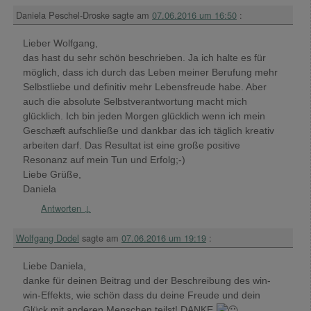
Daniela Peschel-Droske
sagte am
07.06.2016 um 16:50
:
Lieber Wolfgang,
das hast du sehr schön beschrieben. Ja ich halte es für
möglich, dass ich durch das Leben meiner Berufung mehr
Selbstliebe und definitiv mehr Lebensfreude habe. Aber
auch die absolute Selbstverantwortung macht mich
glücklich. Ich bin jeden Morgen glücklich wenn ich mein
Geschæft aufschließe und dankbar das ich täglich kreativ
arbeiten darf. Das Resultat ist eine große positive
Resonanz auf mein Tun und Erfolg;-)
Liebe Grüße,
Daniela
Antworten
↓
Wolfgang Dodel
sagte am
07.06.2016 um 19:19
:
Liebe Daniela,
danke für deinen Beitrag und der Beschreibung des win-
win-Effekts, wie schön dass du deine Freude und dein
Glück mit anderen Menschen teilst! DANKE