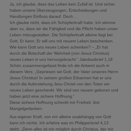
Ja, ich glaube, dass das Leben kein Zufall ist. Und sicher
haben unsere Überzeugungen, Entscheidungen und
Handlungen Einfluss darauf. Doch…
Ich glaube nicht, dass ich Schöpferkraft habe. Ich stimme
aber zu, dass wir die Fähigkeit und die Pflicht haben unser
Leben mitzugestalten. Die Schöpferkraft alleine liegt bei
Gott, Er kann, Er will uns mit neuem Leben beschenken.
Wie kann Gott uns neues Leben schenken? – „Er hat
durch die Botschaft der Wahrheit (von Jesus Christus)
neues Leben in uns hervorgebracht.“ Jakobusbrief 1,18
Schön zusammengefasst finde ich die Antwort auch in
diesem Vers: „Gepriesen sei Gott, der Vater unseres Herrn
Jesus Christus! In seinem großen Erbarmen hat er uns
durch die Auferstehung Jesu Christi von den Toten ein
neues Leben geschenkt. Wir sind von neuem geboren und
haben jetzt eine sichere Hoffnung.“
Diese sichere Hoffnung schenkt mir Freiheit, löst
Mangelgedanken.
Aus eigener Kraft, von mir alleine unabhängig von Gott
kann ich nichts. Ich erfahre was im Philipperbrief 4,13
steht: „Denn alles ist mir möglich durch Christus, der mir