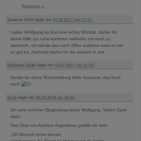
Antworten
↓
Susanne Scott
sagte am
07.06.2017 um 17:12
:
Lieber Wolfgang du bist eine echte Wohltat, danke für
deine Hilfe zur ruhe kommen vielmehr um mich zu
sammeln, ich werde das noch öffter anhören weiö es mir
so gut tut, nochmal danke für die auszeit in zeit
Wolfgang Dodel
sagte am
05.07.2017 um 21:58
:
Danke für deine Rückmeldung liebe Susanne, das freut
mich
Anna
sagte am
06.03.2018 um 08:34
:
Ein sehr schöner Blogbeitrag lieber Wolfgang. Vielen Dank
dafür.
Das Zitat von Aurelius Augustinus gefällt mir sehr.
„Oh Mensch lerne tanzen,
sonst wissen die Engel im Himmel mit dir nichts