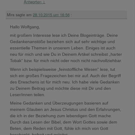
Antworten
↓
Mira
sagte am
28.10.2015 um 16:56
:
Hallo Wolfgang,
mit großem Interesse lese ich Deine Blogeinträge. Deine
Gedankenanstöße beziehen sich auf sehr wichtige und
essentielle Themen in unserem Leben. Einiges ist auch
neu für mich und wie Du in Deinem Artikel schreibst „harter
Tobak“ bzw. für mich nicht oder noch nicht nachvollziehbar.
Wenn ich beispielsweise „feinstoffliche Wesen“ lese, tut
sich ein großes Fragezeichen bei mir auf. Auch der Begriff
des Erwachens ist für mich neu. Ich habe viele Gedanken
zu Deinem Beitrag und möchte diese mit Dir und den
Leser/innen teilen.
Meine Gedanken und Überzeugungen basieren auf
meinem Glauben an Jesus Christus und den Erfahrungen,
die ich in der Beziehung zum lebendigen Gott mache.
Durch das Lesen der Bibel, dem Wort Gottes sowie dem
Beten, dem Reden mit Gott, fühle ich mich von Gott
beschenkt, befreit und geleitet.