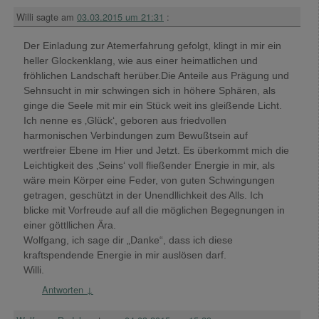
Willi
sagte am
03.03.2015 um 21:31
:
Der Einladung zur Atemerfahrung gefolgt, klingt in mir ein
heller Glockenklang, wie aus einer heimatlichen und
fröhlichen Landschaft herüber.Die Anteile aus Prägung und
Sehnsucht in mir schwingen sich in höhere Sphären, als
ginge die Seele mit mir ein Stück weit ins gleißende Licht.
Ich nenne es ‚Glück‘, geboren aus friedvollen
harmonischen Verbindungen zum Bewußtsein auf
wertfreier Ebene im Hier und Jetzt. Es überkommt mich die
Leichtigkeit des ‚Seins‘ voll fließender Energie in mir, als
wäre mein Körper eine Feder, von guten Schwingungen
getragen, geschützt in der Unendllichkeit des Alls. Ich
blicke mit Vorfreude auf all die möglichen Begegnungen in
einer göttllichen Ära.
Wolfgang, ich sage dir „Danke“, dass ich diese
kraftspendende Energie in mir auslösen darf.
Willi.
Antworten
↓