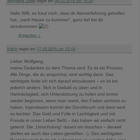
Wolfgang Dodel
sagte am
04.03.2015 um 15:29
:
Hallo Willi, es freut mich, dass dir Atemerfahrung geholfen
hat, „nach Hause zu kommen“, ganz tief bei dir
anzukommen
Antworten
↓
Katrin
sagte am
17.03.2015 um 12:19
:
Lieber Wolfgang,
meine Gedanken zu dem Thema sind: Es ist ein Prozess.
Alle Dinge, die du ansprichst, sind wichtig darin. Das
wichtigste finde ich sich darauf einzulassen – es ist bei
jedem/r anders. Sich in Geduld zu üben und in
Hartnäckigkeit, sich Unterstützung zu holen und immer
wieder beginnen, wenn man meint, den Faden verloren zu
haben. Irgendwann kommt der Durchbruch und dann wird
es leichter. Das Geld und Fülle in Leichtigkeit und mit
Freude in unser Leben fließt – das haben wir einfach nicht
gelernt. Die „Umschulung“ dauert ein bisschen – derweil
dürfen wir auch das Leben genießen :-). Den wichtigsten