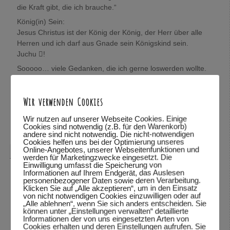
die Kraft gibt, die ich brauche.“
König(in) Sein:
Jesus Christus ist der König der König, der Herr über alle
Herren und ich darf aus Gnade sein Königskind sein.
Juchu !
Sooooo… viele Gedanken, die ich gerne loswerden wollte.
Wolfgang, mich würde sehr interessieren, was Du darüber
denkst.
Wir verwenden Cookies
In Verbundenheit,
Mira
Wir nutzen auf unserer Webseite Cookies. Einige
Cookies sind notwendig (z.B. für den Warenkorb)
Antworten
↓
andere sind nicht notwendig. Die nicht-notwendigen
Cookies helfen uns bei der Optimierung unseres
Online-Angebotes, unserer Webseitenfunktionen und
Wolfgang Dodel
sagte am
28.10.2015 um 22:08
:
werden für Marketingzwecke eingesetzt. Die
Einwilligung umfasst die Speicherung von
Hallo Mira,
Informationen auf Ihrem Endgerät, das Auslesen
personenbezogener Daten sowie deren Verarbeitung.
vielen Dank für das mitteilen deiner Gedanken. Schön,
Klicken Sie auf „Alle akzeptieren“, um in den Einsatz
von nicht notwendigen Cookies einzuwilligen oder auf
dass du so viele Bibelstellen zitieren kannst und mit uns
„Alle ablehnen“, wenn Sie sich anders entscheiden. Sie
teilst.
können unter „Einstellungen verwalten“ detaillierte
Informationen der von uns eingesetzten Arten von
Was ich über deine Gedanken denke? Ich habe deine
Cookies erhalten und deren Einstellungen aufrufen. Sie