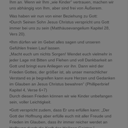
Ihm an. Wenn wir Ihm „wie Kinder“ vertrauen, machen wir
uns abhängig von Ihm, aber sind frei von Äußerem.
Was haben wir nun von einer Beziehung zu Gott:
•Durch Seinen Sohn Jesus Christus verspricht uns Gott
immer bei uns zu sein (Matthäusevangelium Kapitel 28,
Vers 20).
•Ihm dürfen wir im Gebet alles sagen und unseren
Gefühlen freien Lauf lassen.
„Macht euch um nichts Sorgen! Wendet euch vielmehr in
jeder Lage mit Bitten und Flehen und voll Dankbarkeit an
Gott und bringt eure Anliegen vor ihn. Dann wird der
Frieden Gottes, der größer ist, als unser menschlicher
Verstand es je begreifen kann eure Herzen und Gedanken
im Glauben an Jesus Christus bewahren“ (Philliperbrief
Kapitel 4, Verse 6+7)
Durch diesen Frieden können wir wie Kinder unbefangen
sein, voller Leichtigkeit.
•Gott verspricht zudem, dass Er uns erfüllen kann: „Der
Gott der Hoffnung aber erfülle euch mit aller Freude und
Frieden im Glauben, dass ihr immer reicher werdet an