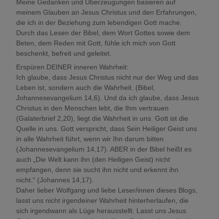
Meine Gedanken und Überzeugungen basieren auf
meinem Glauben an Jesus Christus und den Erfahrungen,
die ich in der Beziehung zum lebendigen Gott mache.
Durch das Lesen der Bibel, dem Wort Gottes sowie dem
Beten, dem Reden mit Gott, fühle ich mich von Gott
beschenkt, befreit und geleitet.
Erspüren DEINER inneren Wahrheit:
Ich glaube, dass Jesus Christus nicht nur der Weg und das
Leben ist, sondern auch die Wahrheit. (Bibel,
Johannesevangelium 14,6). Und da ich glaube, dass Jesus
Christus in den Menschen lebt, die Ihm vertrauen
(Galaterbrief 2,20), liegt die Wahrheit in uns. Gott ist die
Quelle in uns. Gott verspricht, dass Sein Heiliger Geist uns
in alle Wahrheit führt, wenn wir Ihn darum bitten
(Johannesevangelium 14,17). ABER in der Bibel heißt es
auch „Die Welt kann ihn (den Heiligen Geist) nicht
empfangen, denn sie sucht ihn nicht und erkennt ihn
nicht.“ (Johannes 14,17).
Daher lieber Wolfgang und liebe Leser/innen dieses Blogs,
lasst uns nicht irgendeiner Wahrheit hinterherlaufen, die
sich irgendwann als Lüge herausstellt. Lasst uns Jesus