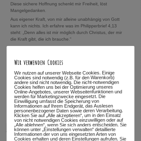
Diese sichere Hoffnung schenkt mir Freiheit, löst
Mangelgedanken.
Aus eigener Kraft, von mir alleine unabhängig von Gott
kann ich nichts. Ich erfahre was im Philipperbrief 4,13
steht: „Denn alles ist mir möglich durch Christus, der mir
die Kraft gibt, die ich brauche.“
König(in) Sein:
Jesus Christus ist der König der König, der Herr über alle
Wir verwenden Cookies
Herren und ich darf aus Gnade sein Königskind sein.
Juchu !
Wir nutzen auf unserer Webseite Cookies. Einige
Sooooo… viele Gedanken, die ich gerne loswerden wollte.
Cookies sind notwendig (z.B. für den Warenkorb)
andere sind nicht notwendig. Die nicht-notwendigen
Wolfgang, mich würde sehr interessieren, was Du darüber
Cookies helfen uns bei der Optimierung unseres
denkst.
Online-Angebotes, unserer Webseitenfunktionen und
werden für Marketingzwecke eingesetzt. Die
In Verbundenheit,
Einwilligung umfasst die Speicherung von
Mira
Informationen auf Ihrem Endgerät, das Auslesen
personenbezogener Daten sowie deren Verarbeitung.
Antworten
↓
Klicken Sie auf „Alle akzeptieren“, um in den Einsatz
von nicht notwendigen Cookies einzuwilligen oder auf
„Alle ablehnen“, wenn Sie sich anders entscheiden. Sie
Wolfgang Dodel
sagte am
28.10.2015 um 22:08
:
können unter „Einstellungen verwalten“ detaillierte
Informationen der von uns eingesetzten Arten von
Cookies erhalten und deren Einstellungen aufrufen. Sie
Hallo Mira,