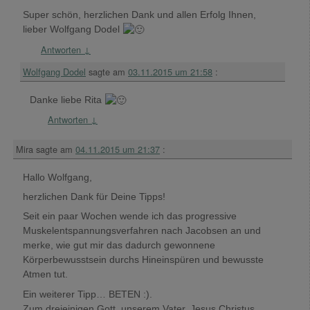
Super schön, herzlichen Dank und allen Erfolg Ihnen,
lieber Wolfgang Dodel
Antworten
↓
Wolfgang Dodel
sagte am
03.11.2015 um 21:58
:
Danke liebe Rita
Antworten
↓
Mira
sagte am
04.11.2015 um 21:37
:
Hallo Wolfgang,
herzlichen Dank für Deine Tipps!
Seit ein paar Wochen wende ich das progressive
Muskelentspannungsverfahren nach Jacobsen an und
merke, wie gut mir das dadurch gewonnene
Körperbewusstsein durchs Hineinspüren und bewusste
Atmen tut.
Ein weiterer Tipp… BETEN :).
Zum dreieinigen Gott, unserem Vater, Jesus Christus