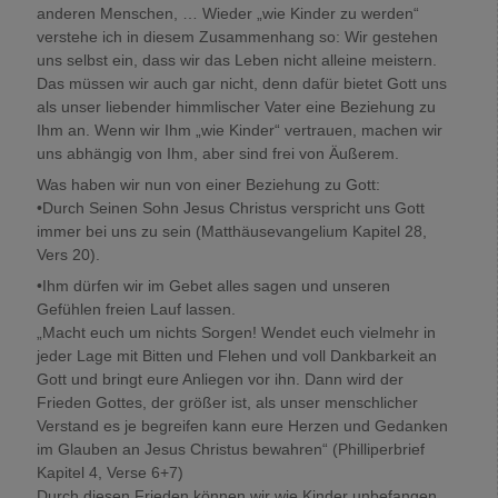
anderen Menschen, … Wieder „wie Kinder zu werden“
verstehe ich in diesem Zusammenhang so: Wir gestehen
uns selbst ein, dass wir das Leben nicht alleine meistern.
Das müssen wir auch gar nicht, denn dafür bietet Gott uns
als unser liebender himmlischer Vater eine Beziehung zu
Ihm an. Wenn wir Ihm „wie Kinder“ vertrauen, machen wir
uns abhängig von Ihm, aber sind frei von Äußerem.
Was haben wir nun von einer Beziehung zu Gott:
•Durch Seinen Sohn Jesus Christus verspricht uns Gott
immer bei uns zu sein (Matthäusevangelium Kapitel 28,
Vers 20).
•Ihm dürfen wir im Gebet alles sagen und unseren
Gefühlen freien Lauf lassen.
„Macht euch um nichts Sorgen! Wendet euch vielmehr in
jeder Lage mit Bitten und Flehen und voll Dankbarkeit an
Gott und bringt eure Anliegen vor ihn. Dann wird der
Frieden Gottes, der größer ist, als unser menschlicher
Verstand es je begreifen kann eure Herzen und Gedanken
im Glauben an Jesus Christus bewahren“ (Philliperbrief
Kapitel 4, Verse 6+7)
Durch diesen Frieden können wir wie Kinder unbefangen