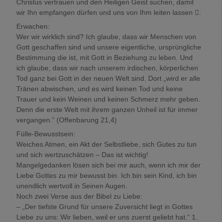
Christus vertrauen und den Heiligen Geist suchen, damit
wir Ihn empfangen dürfen und uns von Ihm leiten lassen .
Erwachen:
Wer wir wirklich sind? Ich glaube, dass wir Menschen von
Gott geschaffen sind und unsere eigentliche, ursprüngliche
Bestimmung die ist, mit Gott in Beziehung zu leben. Und
ich glaube, dass wir nach unserem irdischen, körperlichen
Tod ganz bei Gott in der neuen Welt sind. Dort „wird er alle
Tränen abwischen, und es wird keinen Tod und keine
Trauer und kein Weinen und keinen Schmerz mehr geben.
Denn die erste Welt mit ihrem ganzen Unheil ist für immer
vergangen.“ (Offenbarung 21,4)
Fülle-Bewusstsein:
Weiches Atmen, ein Akt der Selbstliebe, sich Gutes zu tun
und sich wertzuschätzen – Das ist wichtig!
Mangelgedanken lösen sich bei mir auch, wenn ich mir der
Liebe Gottes zu mir bewusst bin. Ich bin sein Kind, ich bin
unendlich wertvoll in Seinen Augen.
Noch zwei Verse aus der Bibel zu Liebe:
– „Der tiefste Grund für unsere Zuversicht liegt in Gottes
Liebe zu uns: Wir lieben, weil er uns zuerst geliebt hat.“ 1.