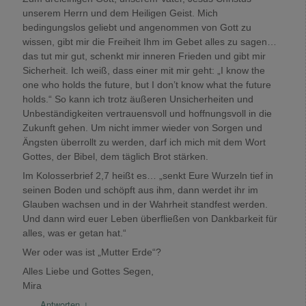
unserem Herrn und dem Heiligen Geist. Mich
bedingungslos geliebt und angenommen von Gott zu
wissen, gibt mir die Freiheit Ihm im Gebet alles zu sagen…
das tut mir gut, schenkt mir inneren Frieden und gibt mir
Sicherheit. Ich weiß, dass einer mit mir geht: „I know the
one who holds the future, but I don’t know what the future
holds.“ So kann ich trotz äußeren Unsicherheiten und
Unbeständigkeiten vertrauensvoll und hoffnungsvoll in die
Zukunft gehen. Um nicht immer wieder von Sorgen und
Ängsten überrollt zu werden, darf ich mich mit dem Wort
Gottes, der Bibel, dem täglich Brot stärken.
Im Kolosserbrief 2,7 heißt es… „senkt Eure Wurzeln tief in
seinen Boden und schöpft aus ihm, dann werdet ihr im
Glauben wachsen und in der Wahrheit standfest werden.
Und dann wird euer Leben überfließen von Dankbarkeit für
alles, was er getan hat.“
Wer oder was ist „Mutter Erde“?
Alles Liebe und Gottes Segen,
Mira
Antworten
↓