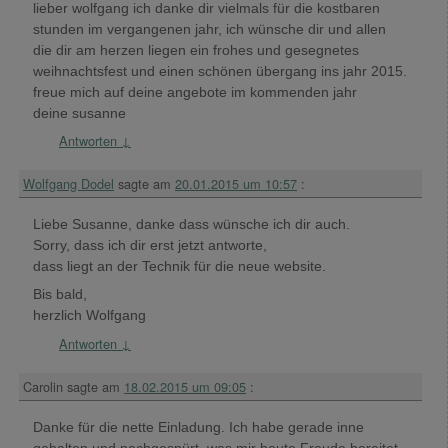
lieber wolfgang ich danke dir vielmals für die kostbaren
stunden im vergangenen jahr, ich wünsche dir und allen
die dir am herzen liegen ein frohes und gesegnetes
weihnachtsfest und einen schönen übergang ins jahr 2015.
freue mich auf deine angebote im kommenden jahr
deine susanne
Antworten
↓
Wolfgang Dodel
sagte am
20.01.2015 um 10:57
:
Liebe Susanne, danke dass wünsche ich dir auch.
Sorry, dass ich dir erst jetzt antworte,
dass liegt an der Technik für die neue website.
Bis bald,
herzlich Wolfgang
Antworten
↓
Carolin
sagte am
18.02.2015 um 09:05
:
Danke für die nette Einladung. Ich habe gerade inne
gehalten und nachgespürt, was mir heute Freude bereitet.