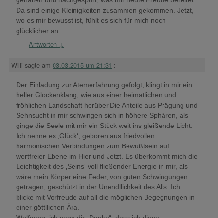
Da sind einige Kleinigkeiten zusammen gekommen. Jetzt,
wo es mir bewusst ist, fühlt es sich für mich noch
glücklicher an.
Antworten
↓
Willi
sagte am
03.03.2015 um 21:31
:
Der Einladung zur Atemerfahrung gefolgt, klingt in mir ein
heller Glockenklang, wie aus einer heimatlichen und
fröhlichen Landschaft herüber.Die Anteile aus Prägung und
Sehnsucht in mir schwingen sich in höhere Sphären, als
ginge die Seele mit mir ein Stück weit ins gleißende Licht.
Ich nenne es ‚Glück‘, geboren aus friedvollen
harmonischen Verbindungen zum Bewußtsein auf
wertfreier Ebene im Hier und Jetzt. Es überkommt mich die
Leichtigkeit des ‚Seins‘ voll fließender Energie in mir, als
wäre mein Körper eine Feder, von guten Schwingungen
getragen, geschützt in der Unendllichkeit des Alls. Ich
blicke mit Vorfreude auf all die möglichen Begegnungen in
einer göttllichen Ära.
Wolfgang, ich sage dir „Danke“, dass ich diese