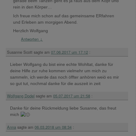
gerade beim Tanzen geht es ja raus aus dem Kopf und
rein in den Körper…
Ich freue mich schon auf das gemeinsame ERfahren
und Erleben am morgigen Abend.
Herzlich Wolfgang
Antworten
↓
Susanne Scott
sagte am
07.06.2017 um 17:12
:
Lieber Wolfgang du bist eine echte Wohltat, danke für
deine Hilfe zur ruhe kommen vielmehr um mich zu
sammeln, ich werde das noch öffter anhören weiö es mir
so gut tut, nochmal danke für die auszeit in zeit
Wolfgang Dodel
sagte am
05.07.2017 um 21:58
:
Danke für deine Rückmeldung liebe Susanne, das freut
mich
Anna
sagte am
06.03.2018 um 08:34
: