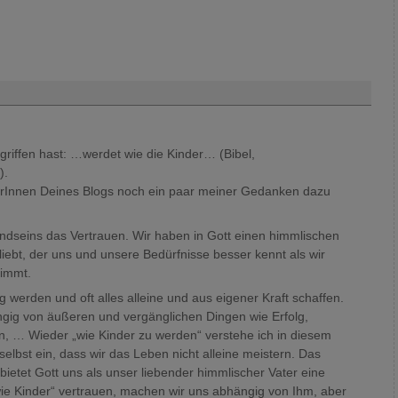
riffen hast: …werdet wie die Kinder… (Bibel,
).
erInnen Deines Blogs noch ein paar meiner Gedanken dazu
Kindseins das Vertrauen. Wir haben in Gott einen himmlischen
liebt, der uns und unsere Bedürfnisse besser kennt als wir
nimmt.
g werden und oft alles alleine und aus eigener Kraft schaffen.
ngig von äußeren und vergänglichen Dingen wie Erfolg,
, … Wieder „wie Kinder zu werden“ verstehe ich in diesem
bst ein, dass wir das Leben nicht alleine meistern. Das
bietet Gott uns als unser liebender himmlischer Vater eine
ie Kinder“ vertrauen, machen wir uns abhängig von Ihm, aber