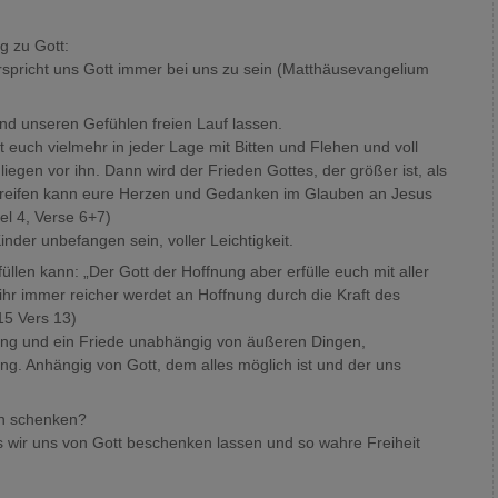
g zu Gott:
spricht uns Gott immer bei uns zu sein (Matthäusevangelium
und unseren Gefühlen freien Lauf lassen.
euch vielmehr in jeder Lage mit Bitten und Flehen und voll
iegen vor ihn. Dann wird der Frieden Gottes, der größer ist, als
greifen kann eure Herzen und Gedanken im Glauben an Jesus
tel 4, Verse 6+7)
nder unbefangen sein, voller Leichtigkeit.
üllen kann: „Der Gott der Hoffnung aber erfülle euch mit aller
hr immer reicher werdet an Hoffnung durch die Kraft des
15 Vers 13)
nung und ein Friede unabhängig von äußeren Dingen,
g. Anhängig von Gott, dem alles möglich ist und der uns
en schenken?
s wir uns von Gott beschenken lassen und so wahre Freiheit