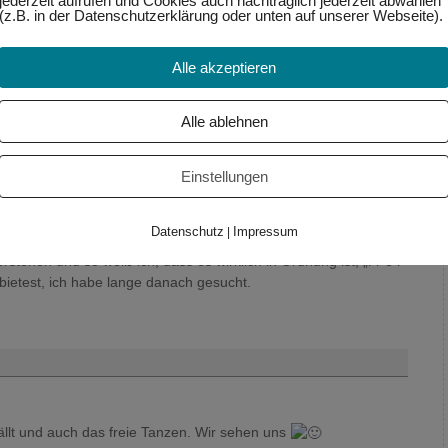
jederzeit aufrufen und Cookies auch nachträglich jederzeit abwählen
(z.B. in der Datenschutzerklärung oder unten auf unserer Webseite).
g annehmen können ist für mich auch ein Aspekt von Fülle und
em inneren und äußeren Reichtum – das wünsche ich uns
Alle akzeptieren
Alle ablehnen
Einstellungen
m 11:26
:
Datenschutz
Impressum
|
 gut und sehr sehr viele Wege bin ich schon gegangen. Dein
stehen und so weiß ich, dass es wirklich in Ordnung ist, „f r e i
bietest, ich habe lange danach gesucht.
fällt und auch das freie Tanzen. Wir sehen uns