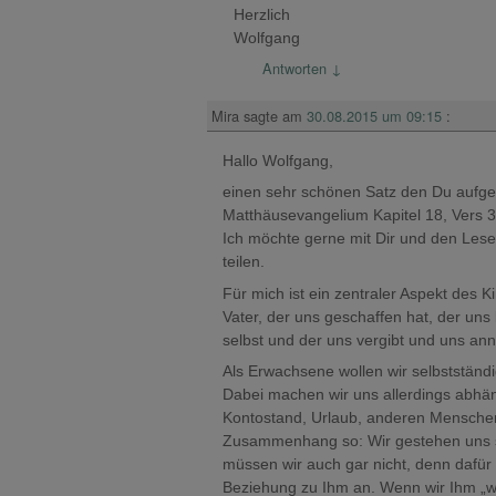
Herzlich
Wolfgang
Antworten
↓
Mira
sagte am
30.08.2015 um 09:15
:
Hallo Wolfgang,
einen sehr schönen Satz den Du aufgeg
Matthäusevangelium Kapitel 18, Vers 3
Ich möchte gerne mit Dir und den Les
teilen.
Für mich ist ein zentraler Aspekt des 
Vater, der uns geschaffen hat, der uns 
selbst und der uns vergibt und uns an
Als Erwachsene wollen wir selbstständi
Dabei machen wir uns allerdings abhä
Kontostand, Urlaub, anderen Menschen
Zusammenhang so: Wir gestehen uns sel
müssen wir auch gar nicht, denn dafür 
Beziehung zu Ihm an. Wenn wir Ihm „w