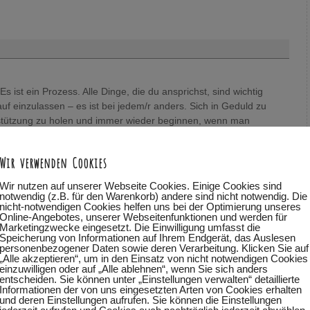
st ein Prozess. Alle Dinge, die du ansprichst, sind wichtig
rauf einzulassen – es ist bei jedem/r anders. Sich in Geduld zu
erstützung zu holen und immer wieder beginnen, wenn man
Irgendwann kommt der Durchbruch und dann wird es leichter.
mit Freude in unser Leben fließt – das haben wir einfach nicht
Wir verwenden Cookies
bisschen – derweil dürfen wir auch das Leben genießen :-). Den
 aufmerksam zu werden dafür, was in einem zum Thema abgeht
Wir nutzen auf unserer Webseite Cookies. Einige Cookies sind
nterstützen lassen plus lernen, sich selbst zu vertrauen. Liebe
notwendig (z.B. für den Warenkorb) andere sind nicht notwendig. Die
nicht-notwendigen Cookies helfen uns bei der Optimierung unseres
se von dir,
Online-Angebotes, unserer Webseitenfunktionen und werden für
Marketingzwecke eingesetzt. Die Einwilligung umfasst die
Speicherung von Informationen auf Ihrem Endgerät, das Auslesen
personenbezogener Daten sowie deren Verarbeitung. Klicken Sie auf
„Alle akzeptieren“, um in den Einsatz von nicht notwendigen Cookies
einzuwilligen oder auf „Alle ablehnen“, wenn Sie sich anders
entscheiden. Sie können unter „Einstellungen verwalten“ detaillierte
Informationen der von uns eingesetzten Arten von Cookies erhalten
und deren Einstellungen aufrufen. Sie können die Einstellungen
sich vieles wandeln. Schön das wir gemeinsam auf dem Weg