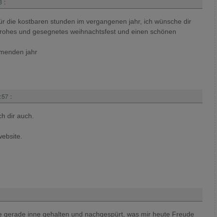
3
:
 für die kostbaren stunden im vergangenen jahr, ich wünsche dir
n frohes und gesegnetes weihnachtsfest und einen schönen
mmenden jahr
:57
:
h dir auch.
website.
be gerade inne gehalten und nachgespürt, was mir heute Freude