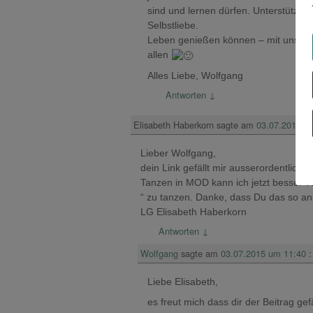
sind und lernen dürfen. Unterstützun
Selbstliebe.
Leben genießen können – mit unser
allen
Alles Liebe, Wolfgang
Antworten
↓
Elisabeth Haberkorn
sagte am
03.07.2015 u
Lieber Wolfgang,
dein Link gefällt mir ausserordentlich
Tanzen in MOD kann ich jetzt besser ver
“ zu tanzen. Danke, dass Du das so an
LG Elisabeth Haberkorn
Antworten
↓
Wolfgang
sagte am
03.07.2015 um 11:40
:
Liebe Elisabeth,
es freut mich dass dir der Beitrag ge