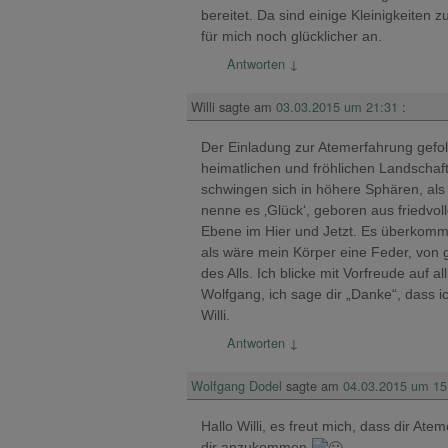
bereitet. Da sind einige Kleinigkeiten
für mich noch glücklicher an.
Antworten
↓
Willi
sagte am
03.03.2015 um 21:31
:
Der Einladung zur Atemerfahrung gefolgt
heimatlichen und fröhlichen Landschaf
schwingen sich in höhere Sphären, als g
nenne es ‚Glück‘, geboren aus friedvo
Ebene im Hier und Jetzt. Es überkommt m
als wäre mein Körper eine Feder, von 
des Alls. Ich blicke mit Vorfreude auf 
Wolfgang, ich sage dir „Danke“, dass i
Willi.
Antworten
↓
Wolfgang Dodel
sagte am
04.03.2015 um 15
Hallo Willi, es freut mich, dass dir A
dir anzukommen