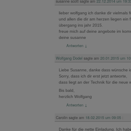
susanne scott
sagte am
22.12.2014 um 19:3
lieber wolfgang ich danke dir vielmals
und allen die dir am herzen liegen ei
übergang ins jahr 2015.
freue mich auf deine angebote im ko
deine susanne
Antworten
↓
Wolfgang Dodel
sagte am
20.01.2015 um 10
Liebe Susanne, danke dass wünsche ic
Sorry, dass ich dir erst jetzt antworte,
dass liegt an der Technik für die neue 
Bis bald,
herzlich Wolfgang
Antworten
↓
Carolin
sagte am
18.02.2015 um 09:05
:
Danke für die nette Einladung. Ich ha