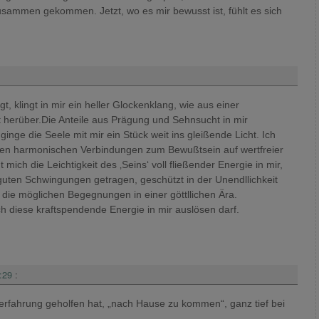
 zusammen gekommen. Jetzt, wo es mir bewusst ist, fühlt es sich
, klingt in mir ein heller Glockenklang, wie aus einer
t herüber.Die Anteile aus Prägung und Sehnsucht in mir
inge die Seele mit mir ein Stück weit ins gleißende Licht. Ich
llen harmonischen Verbindungen zum Bewußtsein auf wertfreier
ich die Leichtigkeit des ‚Seins‘ voll fließender Energie in mir,
guten Schwingungen getragen, geschützt in der Unendllichkeit
all die möglichen Begegnungen in einer göttllichen Ära.
ch diese kraftspendende Energie in mir auslösen darf.
:29
:
temerfahrung geholfen hat, „nach Hause zu kommen“, ganz tief bei