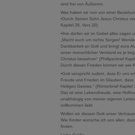
sind frei von Äußerem.
Was haben wir nun von einer Beziehun
•Durch Seinen Sohn Jesus Christus ver
Kapitel 28, Vers 20).
•Ihm dürfen wir im Gebet alles sagen 
„Macht euch um nichts Sorgen! Wendet 
Dankbarkeit an Gott und bringt eure Anl
unser menschlicher Verstand es je be
Christus bewahren“ (Philliperbrief Kapi
Durch diesen Frieden können wir wie Ki
•Gott verspricht zudem, dass Er uns erf
Freude und Frieden im Glauben, dass i
Heiligen Geistes.“ (Römerbrief Kapitel 
Das ist eine Lebensfreude, eine Hoff
unabhängig von meiner eigenen Leistun
vollkommen liebt.
Wollen wir diesem Gott unser Vertrau
Wie Kinder wünsche ich uns allen, das
finden.
Liebe Grüße,