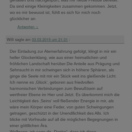
Da sind einige Kleinigkeiten zusammen gekommen. Jetzt,
wo es mir bewusst ist, fühlt es sich für mich noch
glücklicher an.
Antworten
↓
Willi
sagte am
03.03.2015 um 21:31
:
Der Einladung zur Atemerfahrung gefolgt, klingt in mir ein
heller Glockenklang, wie aus einer heimatlichen und
fröhlichen Landschaft herüber.Die Anteile aus Prägung und
Sehnsucht in mir schwingen sich in höhere Sphären, als
ginge die Seele mit mir ein Stück weit ins gleißende Licht.
Ich nenne es ‚Glück‘, geboren aus friedvollen
harmonischen Verbindungen zum Bewußtsein auf
wertfreier Ebene im Hier und Jetzt. Es überkommt mich die
Leichtigkeit des ‚Seins‘ voll fließender Energie in mir, als
wäre mein Körper eine Feder, von guten Schwingungen
getragen, geschützt in der Unendllichkeit des Alls. Ich
blicke mit Vorfreude auf all die möglichen Begegnungen in
einer göttllichen Ära.
Wolfgang, ich sage dir „Danke“, dass ich diese