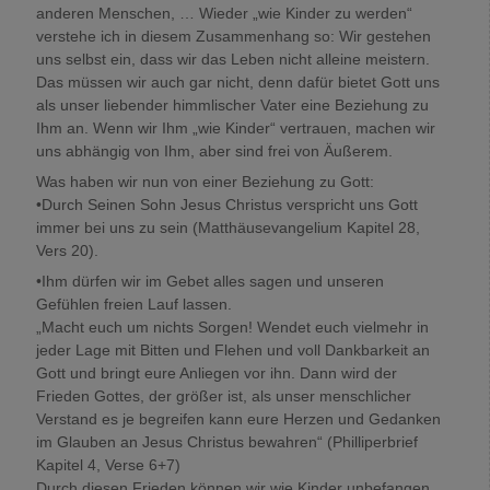
anderen Menschen, … Wieder „wie Kinder zu werden“
verstehe ich in diesem Zusammenhang so: Wir gestehen
uns selbst ein, dass wir das Leben nicht alleine meistern.
Das müssen wir auch gar nicht, denn dafür bietet Gott uns
als unser liebender himmlischer Vater eine Beziehung zu
Ihm an. Wenn wir Ihm „wie Kinder“ vertrauen, machen wir
uns abhängig von Ihm, aber sind frei von Äußerem.
Was haben wir nun von einer Beziehung zu Gott:
•Durch Seinen Sohn Jesus Christus verspricht uns Gott
immer bei uns zu sein (Matthäusevangelium Kapitel 28,
Vers 20).
•Ihm dürfen wir im Gebet alles sagen und unseren
Gefühlen freien Lauf lassen.
„Macht euch um nichts Sorgen! Wendet euch vielmehr in
jeder Lage mit Bitten und Flehen und voll Dankbarkeit an
Gott und bringt eure Anliegen vor ihn. Dann wird der
Frieden Gottes, der größer ist, als unser menschlicher
Verstand es je begreifen kann eure Herzen und Gedanken
im Glauben an Jesus Christus bewahren“ (Philliperbrief
Kapitel 4, Verse 6+7)
Durch diesen Frieden können wir wie Kinder unbefangen