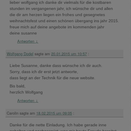
lieber wolfgang ich danke dir vielmals für die kostbaren
stunden im vergangenen jahr, ich wünsche dir und allen
die dir am herzen liegen ein frohes und gesegnetes
weihnachtsfest und einen schönen übergang ins jahr 2015.
freue mich auf deine angebote im kommenden jahr
deine susanne
Antworten
↓
Wolfgang Dodel
sagte am
20.01.2015 um 10:57
:
Liebe Susanne, danke dass wünsche ich dir auch.
Sorry, dass ich dir erst jetzt antworte,
dass liegt an der Technik für die neue website.
Bis bald,
herzlich Wolfgang
Antworten
↓
Carolin
sagte am
18.02.2015 um 09:05
:
Danke für die nette Einladung. Ich habe gerade inne
gehalten und nachgespürt, was mir heute Freude bereitet.