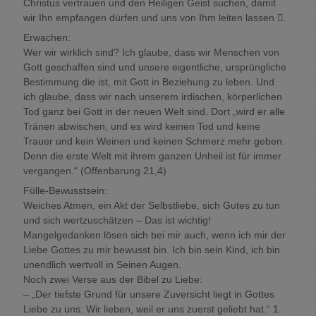
Christus vertrauen und den Heiligen Geist suchen, damit
wir Ihn empfangen dürfen und uns von Ihm leiten lassen .
Erwachen:
Wer wir wirklich sind? Ich glaube, dass wir Menschen von
Gott geschaffen sind und unsere eigentliche, ursprüngliche
Bestimmung die ist, mit Gott in Beziehung zu leben. Und
ich glaube, dass wir nach unserem irdischen, körperlichen
Tod ganz bei Gott in der neuen Welt sind. Dort „wird er alle
Tränen abwischen, und es wird keinen Tod und keine
Trauer und kein Weinen und keinen Schmerz mehr geben.
Denn die erste Welt mit ihrem ganzen Unheil ist für immer
vergangen.“ (Offenbarung 21,4)
Fülle-Bewusstsein:
Weiches Atmen, ein Akt der Selbstliebe, sich Gutes zu tun
und sich wertzuschätzen – Das ist wichtig!
Mangelgedanken lösen sich bei mir auch, wenn ich mir der
Liebe Gottes zu mir bewusst bin. Ich bin sein Kind, ich bin
unendlich wertvoll in Seinen Augen.
Noch zwei Verse aus der Bibel zu Liebe:
– „Der tiefste Grund für unsere Zuversicht liegt in Gottes
Liebe zu uns: Wir lieben, weil er uns zuerst geliebt hat.“ 1.