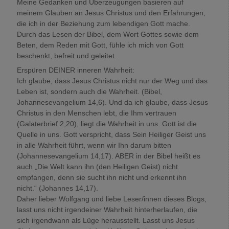
Meine Gedanken und Überzeugungen basieren auf
meinem Glauben an Jesus Christus und den Erfahrungen,
die ich in der Beziehung zum lebendigen Gott mache.
Durch das Lesen der Bibel, dem Wort Gottes sowie dem
Beten, dem Reden mit Gott, fühle ich mich von Gott
beschenkt, befreit und geleitet.
Erspüren DEINER inneren Wahrheit:
Ich glaube, dass Jesus Christus nicht nur der Weg und das
Leben ist, sondern auch die Wahrheit. (Bibel,
Johannesevangelium 14,6). Und da ich glaube, dass Jesus
Christus in den Menschen lebt, die Ihm vertrauen
(Galaterbrief 2,20), liegt die Wahrheit in uns. Gott ist die
Quelle in uns. Gott verspricht, dass Sein Heiliger Geist uns
in alle Wahrheit führt, wenn wir Ihn darum bitten
(Johannesevangelium 14,17). ABER in der Bibel heißt es
auch „Die Welt kann ihn (den Heiligen Geist) nicht
empfangen, denn sie sucht ihn nicht und erkennt ihn
nicht.“ (Johannes 14,17).
Daher lieber Wolfgang und liebe Leser/innen dieses Blogs,
lasst uns nicht irgendeiner Wahrheit hinterherlaufen, die
sich irgendwann als Lüge herausstellt. Lasst uns Jesus