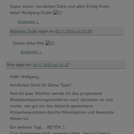
Super schön, herzlichen Dank und allen Erfolg Ihnen,
lieber Wolfgang Dodel
Antworten
↓
Wolfgang Dodel
sagte am
03.11.2015 um 21:58
:
Danke liebe Rita
Antworten
↓
Mira
sagte am
04.11.2015 um 21:37
:
Hallo Wolfgang,
herzlichen Dank für Deine Tipps!
Seit ein paar Wochen wende ich das progressive
Muskelentspannungsverfahren nach Jacobsen an und
merke, wie gut mir das dadurch gewonnene
Körperbewusstsein durchs Hineinspüren und bewusste
Atmen tut.
Ein weiterer Tipp… BETEN :).
Zum dreieinigen Gott, unserem Vater, Jesus Christus