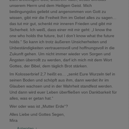
unserem Herrn und dem Heiligen Geist. Mich
bedingungslos geliebt und angenommen von Gott zu
wissen, gibt mir die Freiheit Ihm im Gebet alles zu sagen…
das tut mir gut, schenkt mir inneren Frieden und gibt mir
Sicherheit. Ich weiß, dass einer mit mir geht: „I know the
one who holds the future, but I don’t know what the future
holds.“ So kann ich trotz äußeren Unsicherheiten und
Unbeständigkeiten vertrauensvoll und hoffnungsvoll in die
Zukunft gehen. Um nicht immer wieder von Sorgen und
Ängsten überrollt zu werden, darf ich mich mit dem Wort
Gottes, der Bibel, dem täglich Brot stärken.
Im Kolosserbrief 2,7 heißt es… „senkt Eure Wurzeln tief in
seinen Boden und schöpft aus ihm, dann werdet ihr im
Glauben wachsen und in der Wahrheit standfest werden.
Und dann wird euer Leben überfließen von Dankbarkeit für
alles, was er getan hat.“
Wer oder was ist „Mutter Erde“?
Alles Liebe und Gottes Segen,
Mira
Antworten
↓