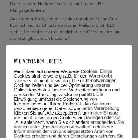
Diese sichere Hoffnung schenkt mir Freiheit, löst
Mangelgedanken.
Aus eigener Kraft, von mir alleine unabhängig von Gott
kann ich nichts. Ich erfahre was im Philipperbrief 4,13
steht: „Denn alles ist mir möglich durch Christus, der mir
die Kraft gibt, die ich brauche.“
König(in) Sein:
Jesus Christus ist der König der König, der Herr über alle
Wir verwenden Cookies
Herren und ich darf aus Gnade sein Königskind sein.
Juchu !
Wir nutzen auf unserer Webseite Cookies. Einige
Sooooo… viele Gedanken, die ich gerne loswerden wollte.
Cookies sind notwendig (z.B. für den Warenkorb)
andere sind nicht notwendig. Die nicht-notwendigen
Wolfgang, mich würde sehr interessieren, was Du darüber
Cookies helfen uns bei der Optimierung unseres
denkst.
Online-Angebotes, unserer Webseitenfunktionen und
werden für Marketingzwecke eingesetzt. Die
In Verbundenheit,
Einwilligung umfasst die Speicherung von
Mira
Informationen auf Ihrem Endgerät, das Auslesen
personenbezogener Daten sowie deren Verarbeitung.
Antworten
↓
Klicken Sie auf „Alle akzeptieren“, um in den Einsatz
von nicht notwendigen Cookies einzuwilligen oder auf
„Alle ablehnen“, wenn Sie sich anders entscheiden. Sie
Wolfgang Dodel
sagte am
28.10.2015 um 22:08
:
können unter „Einstellungen verwalten“ detaillierte
Informationen der von uns eingesetzten Arten von
Cookies erhalten und deren Einstellungen aufrufen. Sie
Hallo Mira,