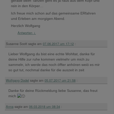
gerade beim Tanzen geht es ja raus aus dem Kopf und
rein in den Körper…
Ich freue mich schon auf das gemeinsame ERfahren
und Erleben am morgigen Abend.
Herzlich Wolfgang
Antworten
↓
Susanne Scott
sagte am
07.06.2017 um 17:12
:
Lieber Wolfgang du bist eine echte Wohltat, danke für
deine Hilfe zur ruhe kommen vielmehr um mich zu
sammeln, ich werde das noch öffter anhören weiö es mir
so gut tut, nochmal danke für die auszeit in zeit
Wolfgang Dodel
sagte am
05.07.2017 um 21:58
:
Danke für deine Rückmeldung liebe Susanne, das freut
mich
Anna
sagte am
06.03.2018 um 08:34
: