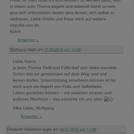
Punkt für mich finde ich aufmerksam zu werden dafür, was
in einem zum Thema abgeht und liebevoll damit zu sein
plus sich unterstützen lassen plus lernen, sich selbst zu
vertrauen. Liebe Grüße und freue mich auf weitere
Impulse von dir,
Katrin
Antworten
↓
Wolfgang
sagte am
17.03.2015 um 13:58
:
Liebe Katrin,
ja beim Thema Geld und Fülle darf sich vieles wandeln.
Schön das wir gemeinsam auf dem Weg sind und
lernen dürfen. Unterstützung annehmen können ist für
mich auch ein Aspekt von Fülle und Selbstliebe.
Leben genießen können – mit unserem inneren und
äußeren Reichtum – das wünsche ich uns allen
Alles Liebe, Wolfgang
Antworten
↓
Elisabeth Haberkorn
sagte am
03.07.2015 um 11:26
: