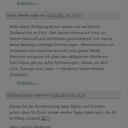
Antworten
↓
Sylvia Heeder
sagte am
14.02.2017 um 15:57
:
Hallo lieber Wolfgang,immer wieder ein herzliches
Dankeschön an Dich. Seit Jahren erfreue ich mich an
deinen liebevoll und einfühlsam geschriebene (ich nenne
deine Beiträge) wichtige Erinnerungen. Manches kann ich
umsetzen und manches braucht eine ganze Weile.
Manches vergesse ich über den alltäglichen Kleinkram.
Zum Glück gibt es deine Erinnerungen. Danke an dich
Licht, Energie und Liebe –> Herzlichst Sylvia Heeder
(Günther)
Antworten
↓
Wolfgang Dodel
sagte am
15.02.2017 um 13:19
:
Danke für die Rückmeldung liebe Sylvia und Günther,
schön dass für Euch immer wieder Tipps dabei sind, die ihr
im Alltag umsetzt
Herz-Lich(s)t Wolfgang