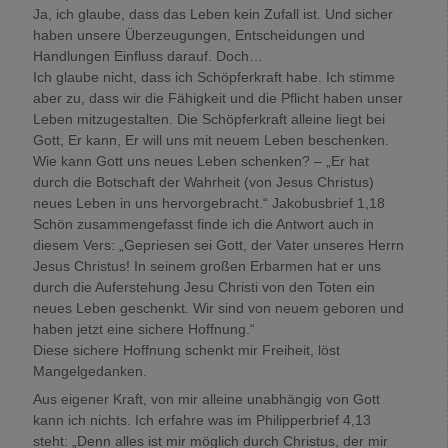
Ja, ich glaube, dass das Leben kein Zufall ist. Und sicher
haben unsere Überzeugungen, Entscheidungen und
Handlungen Einfluss darauf. Doch…
Ich glaube nicht, dass ich Schöpferkraft habe. Ich stimme
aber zu, dass wir die Fähigkeit und die Pflicht haben unser
Leben mitzugestalten. Die Schöpferkraft alleine liegt bei
Gott, Er kann, Er will uns mit neuem Leben beschenken.
Wie kann Gott uns neues Leben schenken? – „Er hat
durch die Botschaft der Wahrheit (von Jesus Christus)
neues Leben in uns hervorgebracht.“ Jakobusbrief 1,18
Schön zusammengefasst finde ich die Antwort auch in
diesem Vers: „Gepriesen sei Gott, der Vater unseres Herrn
Jesus Christus! In seinem großen Erbarmen hat er uns
durch die Auferstehung Jesu Christi von den Toten ein
neues Leben geschenkt. Wir sind von neuem geboren und
haben jetzt eine sichere Hoffnung.“
Diese sichere Hoffnung schenkt mir Freiheit, löst
Mangelgedanken.
Aus eigener Kraft, von mir alleine unabhängig von Gott
kann ich nichts. Ich erfahre was im Philipperbrief 4,13
steht: „Denn alles ist mir möglich durch Christus, der mir