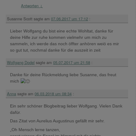
Antworten
↓
Susanne Scott
sagte am
07.06.2017 um 17:12
:
Lieber Wolfgang du bist eine echte Wohltat, danke für
deine Hilfe zur ruhe kommen vielmehr um mich zu
sammeln, ich werde das noch öffter anhören weiö es mir
so gut tut, nochmal danke für die auszeit in zeit
Wolfgang Dodel
sagte am
05.07.2017 um 21:58
:
Danke für deine Rückmeldung liebe Susanne, das freut
mich
Anna
sagte am
06.03.2018 um 08:34
:
Ein sehr schöner Blogbeitrag lieber Wolfgang. Vielen Dank
dafür.
Das Zitat von Aurelius Augustinus gefällt mir sehr.
„Oh Mensch lerne tanzen,
sonst wissen die Engel im Himmel mit dir nichts