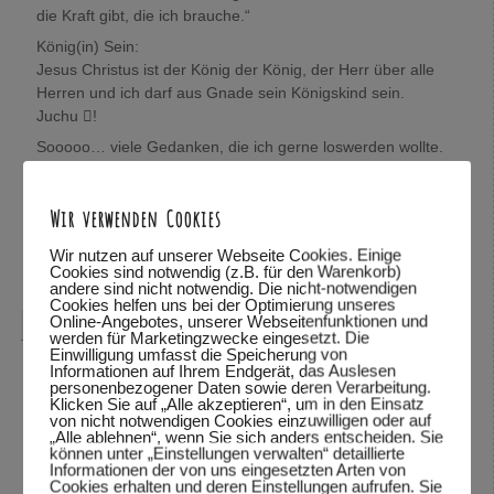
die Kraft gibt, die ich brauche.“
König(in) Sein:
Jesus Christus ist der König der König, der Herr über alle
Herren und ich darf aus Gnade sein Königskind sein.
Juchu !
Sooooo… viele Gedanken, die ich gerne loswerden wollte.
Wolfgang, mich würde sehr interessieren, was Du darüber
denkst.
Wir verwenden Cookies
In Verbundenheit,
Mira
Wir nutzen auf unserer Webseite Cookies. Einige
Cookies sind notwendig (z.B. für den Warenkorb)
Antworten
↓
andere sind nicht notwendig. Die nicht-notwendigen
Cookies helfen uns bei der Optimierung unseres
Online-Angebotes, unserer Webseitenfunktionen und
Wolfgang Dodel
sagte am
28.10.2015 um 22:08
:
werden für Marketingzwecke eingesetzt. Die
Einwilligung umfasst die Speicherung von
Hallo Mira,
Informationen auf Ihrem Endgerät, das Auslesen
personenbezogener Daten sowie deren Verarbeitung.
vielen Dank für das mitteilen deiner Gedanken. Schön,
Klicken Sie auf „Alle akzeptieren“, um in den Einsatz
von nicht notwendigen Cookies einzuwilligen oder auf
dass du so viele Bibelstellen zitieren kannst und mit uns
„Alle ablehnen“, wenn Sie sich anders entscheiden. Sie
teilst.
können unter „Einstellungen verwalten“ detaillierte
Informationen der von uns eingesetzten Arten von
Was ich über deine Gedanken denke? Ich habe deine
Cookies erhalten und deren Einstellungen aufrufen. Sie