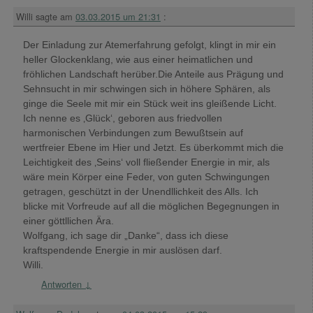
Willi
sagte am
03.03.2015 um 21:31
:
Der Einladung zur Atemerfahrung gefolgt, klingt in mir ein
heller Glockenklang, wie aus einer heimatlichen und
fröhlichen Landschaft herüber.Die Anteile aus Prägung und
Sehnsucht in mir schwingen sich in höhere Sphären, als
ginge die Seele mit mir ein Stück weit ins gleißende Licht.
Ich nenne es ‚Glück‘, geboren aus friedvollen
harmonischen Verbindungen zum Bewußtsein auf
wertfreier Ebene im Hier und Jetzt. Es überkommt mich die
Leichtigkeit des ‚Seins‘ voll fließender Energie in mir, als
wäre mein Körper eine Feder, von guten Schwingungen
getragen, geschützt in der Unendllichkeit des Alls. Ich
blicke mit Vorfreude auf all die möglichen Begegnungen in
einer göttllichen Ära.
Wolfgang, ich sage dir „Danke“, dass ich diese
kraftspendende Energie in mir auslösen darf.
Willi.
Antworten
↓