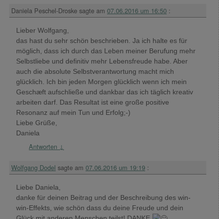
Daniela Peschel-Droske
sagte am
07.06.2016 um 16:50
:
Lieber Wolfgang,
das hast du sehr schön beschrieben. Ja ich halte es für
möglich, dass ich durch das Leben meiner Berufung mehr
Selbstliebe und definitiv mehr Lebensfreude habe. Aber
auch die absolute Selbstverantwortung macht mich
glücklich. Ich bin jeden Morgen glücklich wenn ich mein
Geschæft aufschließe und dankbar das ich täglich kreativ
arbeiten darf. Das Resultat ist eine große positive
Resonanz auf mein Tun und Erfolg;-)
Liebe Grüße,
Daniela
Antworten
↓
Wolfgang Dodel
sagte am
07.06.2016 um 19:19
:
Liebe Daniela,
danke für deinen Beitrag und der Beschreibung des win-
win-Effekts, wie schön dass du deine Freude und dein
Glück mit anderen Menschen teilst! DANKE