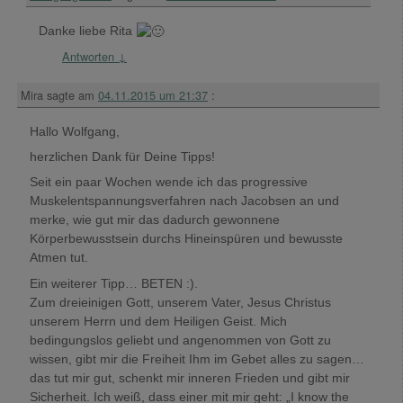
Danke liebe Rita
Antworten
↓
Mira
sagte am
04.11.2015 um 21:37
:
Hallo Wolfgang,
herzlichen Dank für Deine Tipps!
Seit ein paar Wochen wende ich das progressive
Muskelentspannungsverfahren nach Jacobsen an und
merke, wie gut mir das dadurch gewonnene
Körperbewusstsein durchs Hineinspüren und bewusste
Atmen tut.
Ein weiterer Tipp… BETEN :).
Zum dreieinigen Gott, unserem Vater, Jesus Christus
unserem Herrn und dem Heiligen Geist. Mich
bedingungslos geliebt und angenommen von Gott zu
wissen, gibt mir die Freiheit Ihm im Gebet alles zu sagen…
das tut mir gut, schenkt mir inneren Frieden und gibt mir
Sicherheit. Ich weiß, dass einer mit mir geht: „I know the