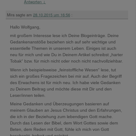
Antworten
↓
Mira
sagte am
28.10.2015 um 16:56
:
Hallo Wolfgang,
mit großem Interesse lese ich Deine Blogeinträge. Deine
Gedankenanstöße beziehen sich auf sehr wichtige und
essentielle Themen in unserem Leben. Einiges ist auch
neu für mich und wie Du in Deinem Artikel schreibst „harter
Tobak“ bzw. für mich nicht oder noch nicht nachvollziehbar.
Wenn ich beispielsweise „feinstoffliche Wesen“ lese, tut
sich ein großes Fragezeichen bei mir auf. Auch der Begriff
des Erwachens ist für mich neu. Ich habe viele Gedanken
zu Deinem Beitrag und möchte diese mit Dir und den
Leser/innen teilen.
Meine Gedanken und Überzeugungen basieren auf
meinem Glauben an Jesus Christus und den Erfahrungen,
die ich in der Beziehung zum lebendigen Gott mache.
Durch das Lesen der Bibel, dem Wort Gottes sowie dem
Beten, dem Reden mit Gott, fühle ich mich von Gott
beschenkt, befreit und geleitet.