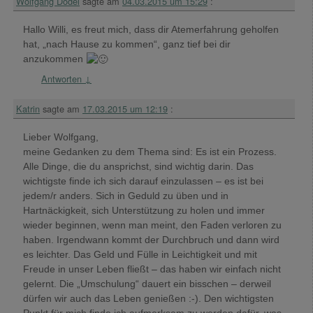
Wolfgang Dodel
sagte am
04.03.2015 um 15:29
:
Hallo Willi, es freut mich, dass dir Atemerfahrung geholfen
hat, „nach Hause zu kommen“, ganz tief bei dir
anzukommen
Antworten
↓
Katrin
sagte am
17.03.2015 um 12:19
:
Lieber Wolfgang,
meine Gedanken zu dem Thema sind: Es ist ein Prozess.
Alle Dinge, die du ansprichst, sind wichtig darin. Das
wichtigste finde ich sich darauf einzulassen – es ist bei
jedem/r anders. Sich in Geduld zu üben und in
Hartnäckigkeit, sich Unterstützung zu holen und immer
wieder beginnen, wenn man meint, den Faden verloren zu
haben. Irgendwann kommt der Durchbruch und dann wird
es leichter. Das Geld und Fülle in Leichtigkeit und mit
Freude in unser Leben fließt – das haben wir einfach nicht
gelernt. Die „Umschulung“ dauert ein bisschen – derweil
dürfen wir auch das Leben genießen :-). Den wichtigsten