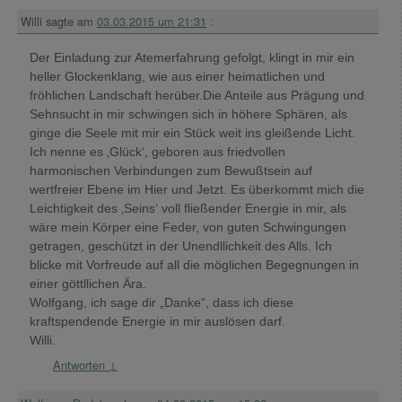
Willi
sagte am
03.03.2015 um 21:31
:
Der Einladung zur Atemerfahrung gefolgt, klingt in mir ein
heller Glockenklang, wie aus einer heimatlichen und
fröhlichen Landschaft herüber.Die Anteile aus Prägung und
Sehnsucht in mir schwingen sich in höhere Sphären, als
ginge die Seele mit mir ein Stück weit ins gleißende Licht.
Ich nenne es ‚Glück‘, geboren aus friedvollen
harmonischen Verbindungen zum Bewußtsein auf
wertfreier Ebene im Hier und Jetzt. Es überkommt mich die
Leichtigkeit des ‚Seins‘ voll fließender Energie in mir, als
wäre mein Körper eine Feder, von guten Schwingungen
getragen, geschützt in der Unendllichkeit des Alls. Ich
blicke mit Vorfreude auf all die möglichen Begegnungen in
einer göttllichen Ära.
Wolfgang, ich sage dir „Danke“, dass ich diese
kraftspendende Energie in mir auslösen darf.
Willi.
Antworten
↓