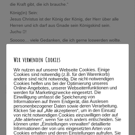
die Kraft gibt, die ich brauche.“
König(in) Sein:
Jesus Christus ist der König der König, der Herr über alle
Herren und ich darf aus Gnade sein Königskind sein.
Juchu !
Sooooo… viele Gedanken, die ich gerne loswerden wollte.
Wolfgang, mich würde sehr interessieren, was Du darüber
denkst.
Wir verwenden Cookies
In Verbundenheit,
Mira
Wir nutzen auf unserer Webseite Cookies. Einige
Cookies sind notwendig (z.B. für den Warenkorb)
Antworten
↓
andere sind nicht notwendig. Die nicht-notwendigen
Cookies helfen uns bei der Optimierung unseres
Online-Angebotes, unserer Webseitenfunktionen und
Wolfgang Dodel
sagte am
28.10.2015 um 22:08
:
werden für Marketingzwecke eingesetzt. Die
Einwilligung umfasst die Speicherung von
Hallo Mira,
Informationen auf Ihrem Endgerät, das Auslesen
personenbezogener Daten sowie deren Verarbeitung.
vielen Dank für das mitteilen deiner Gedanken. Schön,
Klicken Sie auf „Alle akzeptieren“, um in den Einsatz
von nicht notwendigen Cookies einzuwilligen oder auf
dass du so viele Bibelstellen zitieren kannst und mit uns
„Alle ablehnen“, wenn Sie sich anders entscheiden. Sie
teilst.
können unter „Einstellungen verwalten“ detaillierte
Informationen der von uns eingesetzten Arten von
Was ich über deine Gedanken denke? Ich habe deine
Cookies erhalten und deren Einstellungen aufrufen. Sie