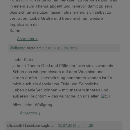
Punkt für mich finde ich aufmerksam zu werden dafür, was
in einem zum Thema abgeht und liebevoll damit zu sein
plus sich unterstützen lassen plus lernen, sich selbst zu
vertrauen. Liebe Grüße und freue mich auf weitere
Impulse von dir,
Katrin
Antworten
↓
Wolfgang
sagte am
17.03.2015 um 13:58
:
Liebe Katrin,
ja beim Thema Geld und Fülle darf sich vieles wandeln.
Schön das wir gemeinsam auf dem Weg sind und
lernen dürfen. Unterstützung annehmen können ist für
mich auch ein Aspekt von Fülle und Selbstliebe.
Leben genießen können – mit unserem inneren und
äußeren Reichtum – das wünsche ich uns allen
Alles Liebe, Wolfgang
Antworten
↓
Elisabeth Haberkorn
sagte am
03.07.2015 um 11:26
: