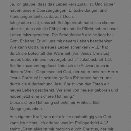
Ja, ich glaube, dass das Leben kein Zufall ist. Und sicher
haben unsere Überzeugungen, Entscheidungen und
Handlungen Einfluss darauf. Doch…
Ich glaube nicht, dass ich Schöpferkraft habe. Ich stimme
aber zu, dass wir die Fähigkeit und die Pflicht haben unser
Leben mitzugestalten. Die Schöpferkraft alleine liegt bei
Gott, Er kann, Er will uns mit neuem Leben beschenken.
Wie kann Gott uns neues Leben schenken? – „Er hat
durch die Botschaft der Wahrheit (von Jesus Christus)
neues Leben in uns hervorgebracht.“ Jakobusbrief 1,18
Schön zusammengefasst finde ich die Antwort auch in
diesem Vers: „Gepriesen sei Gott, der Vater unseres Herrn
Jesus Christus! In seinem großen Erbarmen hat er uns
durch die Auferstehung Jesu Christi von den Toten ein
neues Leben geschenkt. Wir sind von neuem geboren und
haben jetzt eine sichere Hoffnung.“
Diese sichere Hoffnung schenkt mir Freiheit, löst
Mangelgedanken.
Aus eigener Kraft, von mir alleine unabhängig von Gott
kann ich nichts. Ich erfahre was im Philipperbrief 4,13
steht: „Denn alles ist mir möglich durch Christus, der mir