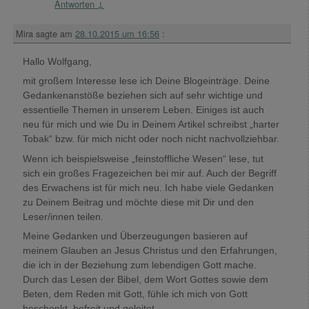
Antworten
↓
Mira
sagte am
28.10.2015 um 16:56
:
Hallo Wolfgang,
mit großem Interesse lese ich Deine Blogeinträge. Deine
Gedankenanstöße beziehen sich auf sehr wichtige und
essentielle Themen in unserem Leben. Einiges ist auch
neu für mich und wie Du in Deinem Artikel schreibst „harter
Tobak“ bzw. für mich nicht oder noch nicht nachvollziehbar.
Wenn ich beispielsweise „feinstoffliche Wesen“ lese, tut
sich ein großes Fragezeichen bei mir auf. Auch der Begriff
des Erwachens ist für mich neu. Ich habe viele Gedanken
zu Deinem Beitrag und möchte diese mit Dir und den
Leser/innen teilen.
Meine Gedanken und Überzeugungen basieren auf
meinem Glauben an Jesus Christus und den Erfahrungen,
die ich in der Beziehung zum lebendigen Gott mache.
Durch das Lesen der Bibel, dem Wort Gottes sowie dem
Beten, dem Reden mit Gott, fühle ich mich von Gott
beschenkt, befreit und geleitet.