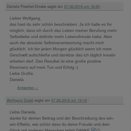
Daniela Peschel-Droske
sagte am
07.06.2016 um 16:50
:
Lieber Wolfgang,
das hast du sehr schön beschrieben. Ja ich halte es für
möglich, dass ich durch das Leben meiner Berufung mehr
Selbstliebe und definitiv mehr Lebensfreude habe. Aber
auch die absolute Selbstverantwortung macht mich
glücklich. Ich bin jeden Morgen glücklich wenn ich mein
Geschæft aufschließe und dankbar das ich täglich kreativ
arbeiten darf. Das Resultat ist eine große positive
Resonanz auf mein Tun und Erfolg;-)
Liebe Grüße,
Daniela
Antworten
↓
Wolfgang Dodel
sagte am
07.06.2016 um 19:19
:
Liebe Daniela,
danke für deinen Beitrag und der Beschreibung des win-
win-Effekts, wie schön dass du deine Freude und dein
Glück mit anderen Menschen teilst! DANKE