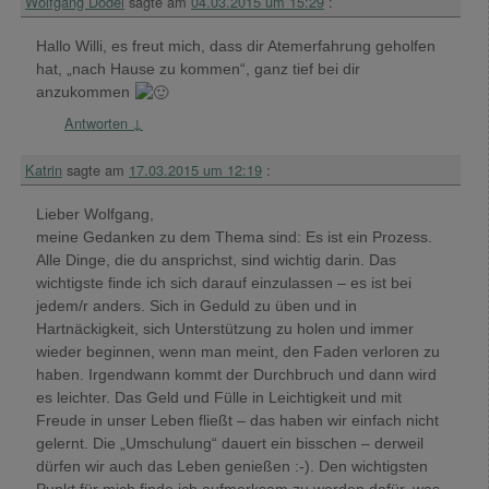
Wolfgang Dodel
sagte am
04.03.2015 um 15:29
:
Hallo Willi, es freut mich, dass dir Atemerfahrung geholfen
hat, „nach Hause zu kommen“, ganz tief bei dir
anzukommen
Antworten
↓
Katrin
sagte am
17.03.2015 um 12:19
:
Lieber Wolfgang,
meine Gedanken zu dem Thema sind: Es ist ein Prozess.
Alle Dinge, die du ansprichst, sind wichtig darin. Das
wichtigste finde ich sich darauf einzulassen – es ist bei
jedem/r anders. Sich in Geduld zu üben und in
Hartnäckigkeit, sich Unterstützung zu holen und immer
wieder beginnen, wenn man meint, den Faden verloren zu
haben. Irgendwann kommt der Durchbruch und dann wird
es leichter. Das Geld und Fülle in Leichtigkeit und mit
Freude in unser Leben fließt – das haben wir einfach nicht
gelernt. Die „Umschulung“ dauert ein bisschen – derweil
dürfen wir auch das Leben genießen :-). Den wichtigsten