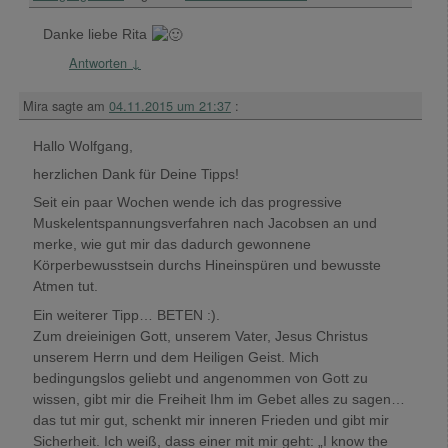
Danke liebe Rita
Antworten
↓
Mira
sagte am
04.11.2015 um 21:37
:
Hallo Wolfgang,
herzlichen Dank für Deine Tipps!
Seit ein paar Wochen wende ich das progressive
Muskelentspannungsverfahren nach Jacobsen an und
merke, wie gut mir das dadurch gewonnene
Körperbewusstsein durchs Hineinspüren und bewusste
Atmen tut.
Ein weiterer Tipp… BETEN :).
Zum dreieinigen Gott, unserem Vater, Jesus Christus
unserem Herrn und dem Heiligen Geist. Mich
bedingungslos geliebt und angenommen von Gott zu
wissen, gibt mir die Freiheit Ihm im Gebet alles zu sagen…
das tut mir gut, schenkt mir inneren Frieden und gibt mir
Sicherheit. Ich weiß, dass einer mit mir geht: „I know the