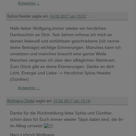
Antworten
↓
Sylvia Heeder
sagte am
14.02.2017 um 15:57
:
Hallo lieber Wolfgang,immer wieder ein herzliches
Dankeschön an Dich. Seit Jahren erfreue ich mich an
deinen liebevoll und einfühlsam geschriebene (ich nenne
deine Beiträge) wichtige Erinnerungen. Manches kann ich
umsetzen und manches braucht eine ganze Weile.
Manches vergesse ich über den alltäglichen Kleinkram.
Zum Glück gibt es deine Erinnerungen. Danke an dich
Licht, Energie und Liebe –> Herzlichst Sylvia Heeder
(Günther)
Antworten
↓
Wolfgang Dodel
sagte am
15.02.2017 um 13:19
:
Danke für die Rückmeldung liebe Sylvia und Günther,
schön dass für Euch immer wieder Tipps dabei sind, die ihr
im Alltag umsetzt
Herz-Lich(s)t Wolfgang