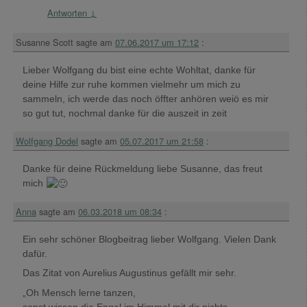
Antworten
↓
Susanne Scott
sagte am
07.06.2017 um 17:12
:
Lieber Wolfgang du bist eine echte Wohltat, danke für
deine Hilfe zur ruhe kommen vielmehr um mich zu
sammeln, ich werde das noch öffter anhören weiö es mir
so gut tut, nochmal danke für die auszeit in zeit
Wolfgang Dodel
sagte am
05.07.2017 um 21:58
:
Danke für deine Rückmeldung liebe Susanne, das freut
mich
Anna
sagte am
06.03.2018 um 08:34
:
Ein sehr schöner Blogbeitrag lieber Wolfgang. Vielen Dank
dafür.
Das Zitat von Aurelius Augustinus gefällt mir sehr.
„Oh Mensch lerne tanzen,
sonst wissen die Engel im Himmel mit dir nichts