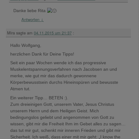
Danke liebe Rita
Antworten
↓
Mira
sagte am
04.11.2015 um 21:37
:
Hallo Wolfgang,
herzlichen Dank für Deine Tipps!
Seit ein paar Wochen wende ich das progressive
Muskelentspannungsverfahren nach Jacobsen an und
merke, wie gut mir das dadurch gewonnene
Körperbewusstsein durchs Hineinspüren und bewusste
Atmen tut.
Ein weiterer Tipp… BETEN :).
Zum dreieinigen Gott, unserem Vater, Jesus Christus
unserem Herrn und dem Heiligen Geist. Mich
bedingungslos geliebt und angenommen von Gott zu
wissen, gibt mir die Freiheit Ihm im Gebet alles zu sagen…
das tut mir gut, schenkt mir inneren Frieden und gibt mir
Sicherheit. Ich weiß, dass einer mit mir geht: „I know the