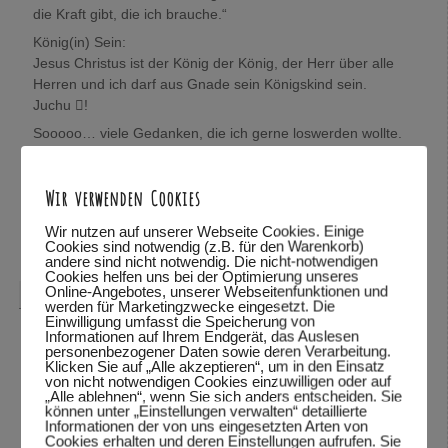
die Kraft gibt, die ich brauche.“
König(in) Sein:
Jesus Christus ist der König der König, der Herr über alle
Herren und ich darf aus Gnade sein Königskind sein.
Juchu !
Sooooo… viele Gedanken, die ich gerne loswerden wollte.
Wolfgang, mich würde sehr interessieren, was Du darüber
denkst.
Wir verwenden Cookies
In Verbundenheit,
Mira
Wir nutzen auf unserer Webseite Cookies. Einige
Cookies sind notwendig (z.B. für den Warenkorb)
Antworten
↓
andere sind nicht notwendig. Die nicht-notwendigen
Cookies helfen uns bei der Optimierung unseres
Online-Angebotes, unserer Webseitenfunktionen und
Wolfgang Dodel
sagte am
28.10.2015 um 22:08
:
werden für Marketingzwecke eingesetzt. Die
Einwilligung umfasst die Speicherung von
Hallo Mira,
Informationen auf Ihrem Endgerät, das Auslesen
personenbezogener Daten sowie deren Verarbeitung.
vielen Dank für das mitteilen deiner Gedanken. Schön,
Klicken Sie auf „Alle akzeptieren“, um in den Einsatz
von nicht notwendigen Cookies einzuwilligen oder auf
dass du so viele Bibelstellen zitieren kannst und mit uns
„Alle ablehnen“, wenn Sie sich anders entscheiden. Sie
teilst.
können unter „Einstellungen verwalten“ detaillierte
Informationen der von uns eingesetzten Arten von
Was ich über deine Gedanken denke? Ich habe deine
Cookies erhalten und deren Einstellungen aufrufen. Sie