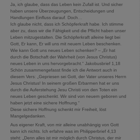
Ja, ich glaube, dass das Leben kein Zufall ist. Und sicher
haben unsere Überzeugungen, Entscheidungen und
Handlungen Einfluss darauf. Doch…
Ich glaube nicht, dass ich Schöpferkraft habe. Ich stimme
aber zu, dass wir die Fähigkeit und die Pflicht haben unser
Leben mitzugestalten. Die Schöpferkraft alleine liegt bei
Gott, Er kann, Er will uns mit neuem Leben beschenken.
Wie kann Gott uns neues Leben schenken? – „Er hat
durch die Botschaft der Wahrheit (von Jesus Christus)
neues Leben in uns hervorgebracht.“ Jakobusbrief 1,18
Schön zusammengefasst finde ich die Antwort auch in
diesem Vers: „Gepriesen sei Gott, der Vater unseres Herrn
Jesus Christus! In seinem großen Erbarmen hat er uns
durch die Auferstehung Jesu Christi von den Toten ein
neues Leben geschenkt. Wir sind von neuem geboren und
haben jetzt eine sichere Hoffnung.“
Diese sichere Hoffnung schenkt mir Freiheit, löst
Mangelgedanken.
Aus eigener Kraft, von mir alleine unabhängig von Gott
kann ich nichts. Ich erfahre was im Philipperbrief 4,13
steht: „Denn alles ist mir möglich durch Christus, der mir