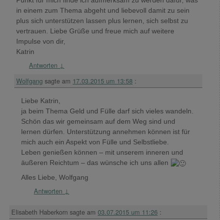
Punkt für mich finde ich aufmerksam zu werden dafür, was
in einem zum Thema abgeht und liebevoll damit zu sein
plus sich unterstützen lassen plus lernen, sich selbst zu
vertrauen. Liebe Grüße und freue mich auf weitere
Impulse von dir,
Katrin
Antworten
↓
Wolfgang
sagte am
17.03.2015 um 13:58
:
Liebe Katrin,
ja beim Thema Geld und Fülle darf sich vieles wandeln.
Schön das wir gemeinsam auf dem Weg sind und
lernen dürfen. Unterstützung annehmen können ist für
mich auch ein Aspekt von Fülle und Selbstliebe.
Leben genießen können – mit unserem inneren und
äußeren Reichtum – das wünsche ich uns allen
Alles Liebe, Wolfgang
Antworten
↓
Elisabeth Haberkorn
sagte am
03.07.2015 um 11:26
: