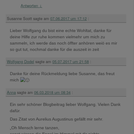
Antworten
↓
Susanne Scott
sagte am
07.06.2017 um 17:12
:
Lieber Wolfgang du bist eine echte Wohltat, danke für
deine Hilfe zur ruhe kommen vielmehr um mich zu
sammeln, ich werde das noch öffter anhören weiö es mir
so gut tut, nochmal danke für die auszeit in zeit
Wolfgang Dodel
sagte am
05.07.2017 um 21:58
:
Danke für deine Rückmeldung liebe Susanne, das freut
mich
Anna
sagte am
06.03.2018 um 08:34
:
Ein sehr schöner Blogbeitrag lieber Wolfgang. Vielen Dank
dafür.
Das Zitat von Aurelius Augustinus gefällt mir sehr.
„Oh Mensch lerne tanzen,
sonst wissen die Engel im Himmel mit dir nichts