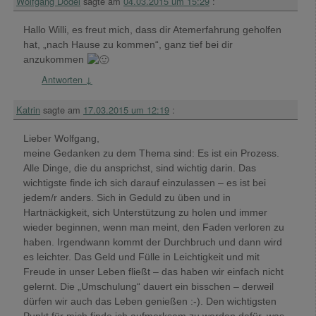
Wolfgang Dodel
sagte am
04.03.2015 um 15:29
:
Hallo Willi, es freut mich, dass dir Atemerfahrung geholfen
hat, „nach Hause zu kommen“, ganz tief bei dir
anzukommen
Antworten
↓
Katrin
sagte am
17.03.2015 um 12:19
:
Lieber Wolfgang,
meine Gedanken zu dem Thema sind: Es ist ein Prozess.
Alle Dinge, die du ansprichst, sind wichtig darin. Das
wichtigste finde ich sich darauf einzulassen – es ist bei
jedem/r anders. Sich in Geduld zu üben und in
Hartnäckigkeit, sich Unterstützung zu holen und immer
wieder beginnen, wenn man meint, den Faden verloren zu
haben. Irgendwann kommt der Durchbruch und dann wird
es leichter. Das Geld und Fülle in Leichtigkeit und mit
Freude in unser Leben fließt – das haben wir einfach nicht
gelernt. Die „Umschulung“ dauert ein bisschen – derweil
dürfen wir auch das Leben genießen :-). Den wichtigsten