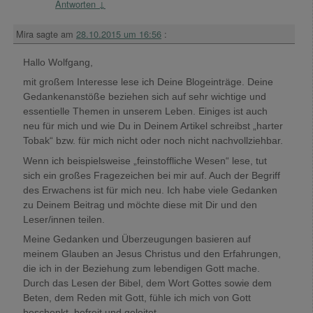
Antworten
↓
Mira
sagte am
28.10.2015 um 16:56
:
Hallo Wolfgang,
mit großem Interesse lese ich Deine Blogeinträge. Deine
Gedankenanstöße beziehen sich auf sehr wichtige und
essentielle Themen in unserem Leben. Einiges ist auch
neu für mich und wie Du in Deinem Artikel schreibst „harter
Tobak“ bzw. für mich nicht oder noch nicht nachvollziehbar.
Wenn ich beispielsweise „feinstoffliche Wesen“ lese, tut
sich ein großes Fragezeichen bei mir auf. Auch der Begriff
des Erwachens ist für mich neu. Ich habe viele Gedanken
zu Deinem Beitrag und möchte diese mit Dir und den
Leser/innen teilen.
Meine Gedanken und Überzeugungen basieren auf
meinem Glauben an Jesus Christus und den Erfahrungen,
die ich in der Beziehung zum lebendigen Gott mache.
Durch das Lesen der Bibel, dem Wort Gottes sowie dem
Beten, dem Reden mit Gott, fühle ich mich von Gott
beschenkt, befreit und geleitet.