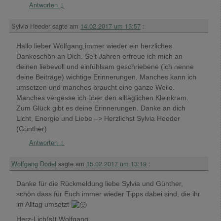
Antworten
↓
Sylvia Heeder
sagte am
14.02.2017 um 15:57
:
Hallo lieber Wolfgang,immer wieder ein herzliches
Dankeschön an Dich. Seit Jahren erfreue ich mich an
deinen liebevoll und einfühlsam geschriebene (ich nenne
deine Beiträge) wichtige Erinnerungen. Manches kann ich
umsetzen und manches braucht eine ganze Weile.
Manches vergesse ich über den alltäglichen Kleinkram.
Zum Glück gibt es deine Erinnerungen. Danke an dich
Licht, Energie und Liebe –> Herzlichst Sylvia Heeder
(Günther)
Antworten
↓
Wolfgang Dodel
sagte am
15.02.2017 um 13:19
:
Danke für die Rückmeldung liebe Sylvia und Günther,
schön dass für Euch immer wieder Tipps dabei sind, die ihr
im Alltag umsetzt
Herz-Lich(s)t Wolfgang