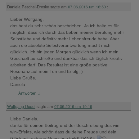
Daniela Peschel-Droske
sagte am
07.06.2016 um 16:50
:
Lieber Wolfgang,
das hast du sehr schön beschrieben. Ja ich halte es für
möglich, dass ich durch das Leben meiner Berufung mehr
Selbstliebe und definitiv mehr Lebensfreude habe. Aber
auch die absolute Selbstverantwortung macht mich
glücklich. Ich bin jeden Morgen glücklich wenn ich mein
Geschæft aufschließe und dankbar das ich täglich kreativ
arbeiten darf. Das Resultat ist eine große positive
Resonanz auf mein Tun und Erfolg;-)
Liebe Grüße,
Daniela
Antworten
↓
Wolfgang Dodel
sagte am
07.06.2016 um 19:19
:
Liebe Daniela,
danke für deinen Beitrag und der Beschreibung des win-
win-Effekts, wie schön dass du deine Freude und dein
Glück mit anderen Menschen teilst! DANKE