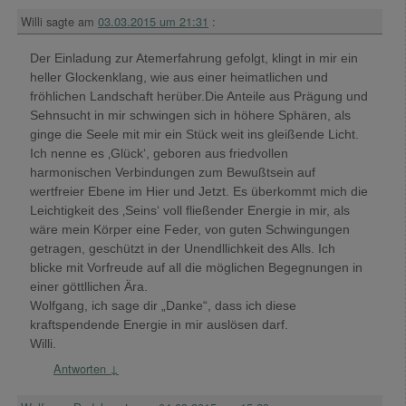
Willi
sagte am
03.03.2015 um 21:31
:
Der Einladung zur Atemerfahrung gefolgt, klingt in mir ein
heller Glockenklang, wie aus einer heimatlichen und
fröhlichen Landschaft herüber.Die Anteile aus Prägung und
Sehnsucht in mir schwingen sich in höhere Sphären, als
ginge die Seele mit mir ein Stück weit ins gleißende Licht.
Ich nenne es ‚Glück‘, geboren aus friedvollen
harmonischen Verbindungen zum Bewußtsein auf
wertfreier Ebene im Hier und Jetzt. Es überkommt mich die
Leichtigkeit des ‚Seins‘ voll fließender Energie in mir, als
wäre mein Körper eine Feder, von guten Schwingungen
getragen, geschützt in der Unendllichkeit des Alls. Ich
blicke mit Vorfreude auf all die möglichen Begegnungen in
einer göttllichen Ära.
Wolfgang, ich sage dir „Danke“, dass ich diese
kraftspendende Energie in mir auslösen darf.
Willi.
Antworten
↓