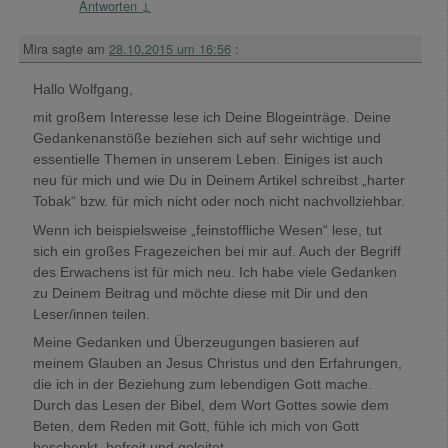
Antworten
↓
Mira
sagte am
28.10.2015 um 16:56
:
Hallo Wolfgang,
mit großem Interesse lese ich Deine Blogeinträge. Deine
Gedankenanstöße beziehen sich auf sehr wichtige und
essentielle Themen in unserem Leben. Einiges ist auch
neu für mich und wie Du in Deinem Artikel schreibst „harter
Tobak“ bzw. für mich nicht oder noch nicht nachvollziehbar.
Wenn ich beispielsweise „feinstoffliche Wesen“ lese, tut
sich ein großes Fragezeichen bei mir auf. Auch der Begriff
des Erwachens ist für mich neu. Ich habe viele Gedanken
zu Deinem Beitrag und möchte diese mit Dir und den
Leser/innen teilen.
Meine Gedanken und Überzeugungen basieren auf
meinem Glauben an Jesus Christus und den Erfahrungen,
die ich in der Beziehung zum lebendigen Gott mache.
Durch das Lesen der Bibel, dem Wort Gottes sowie dem
Beten, dem Reden mit Gott, fühle ich mich von Gott
beschenkt, befreit und geleitet.