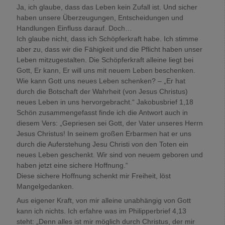
Ja, ich glaube, dass das Leben kein Zufall ist. Und sicher
haben unsere Überzeugungen, Entscheidungen und
Handlungen Einfluss darauf. Doch…
Ich glaube nicht, dass ich Schöpferkraft habe. Ich stimme
aber zu, dass wir die Fähigkeit und die Pflicht haben unser
Leben mitzugestalten. Die Schöpferkraft alleine liegt bei
Gott, Er kann, Er will uns mit neuem Leben beschenken.
Wie kann Gott uns neues Leben schenken? – „Er hat
durch die Botschaft der Wahrheit (von Jesus Christus)
neues Leben in uns hervorgebracht.“ Jakobusbrief 1,18
Schön zusammengefasst finde ich die Antwort auch in
diesem Vers: „Gepriesen sei Gott, der Vater unseres Herrn
Jesus Christus! In seinem großen Erbarmen hat er uns
durch die Auferstehung Jesu Christi von den Toten ein
neues Leben geschenkt. Wir sind von neuem geboren und
haben jetzt eine sichere Hoffnung.“
Diese sichere Hoffnung schenkt mir Freiheit, löst
Mangelgedanken.
Aus eigener Kraft, von mir alleine unabhängig von Gott
kann ich nichts. Ich erfahre was im Philipperbrief 4,13
steht: „Denn alles ist mir möglich durch Christus, der mir