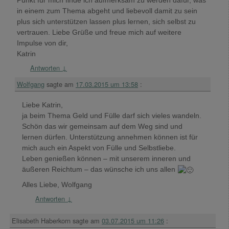
Punkt für mich finde ich aufmerksam zu werden dafür, was
in einem zum Thema abgeht und liebevoll damit zu sein
plus sich unterstützen lassen plus lernen, sich selbst zu
vertrauen. Liebe Grüße und freue mich auf weitere
Impulse von dir,
Katrin
Antworten
↓
Wolfgang
sagte am
17.03.2015 um 13:58
:
Liebe Katrin,
ja beim Thema Geld und Fülle darf sich vieles wandeln.
Schön das wir gemeinsam auf dem Weg sind und
lernen dürfen. Unterstützung annehmen können ist für
mich auch ein Aspekt von Fülle und Selbstliebe.
Leben genießen können – mit unserem inneren und
äußeren Reichtum – das wünsche ich uns allen
Alles Liebe, Wolfgang
Antworten
↓
Elisabeth Haberkorn
sagte am
03.07.2015 um 11:26
: