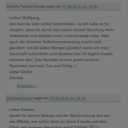
Daniela Peschel-Droske
sagte am
07.06.2016 um 16:50
:
Lieber Wolfgang,
das hast du sehr schön beschrieben. Ja ich halte es für
möglich, dass ich durch das Leben meiner Berufung mehr
Selbstliebe und definitiv mehr Lebensfreude habe. Aber
auch die absolute Selbstverantwortung macht mich
glücklich. Ich bin jeden Morgen glücklich wenn ich mein
Geschæft aufschließe und dankbar das ich täglich kreativ
arbeiten darf. Das Resultat ist eine große positive
Resonanz auf mein Tun und Erfolg;-)
Liebe Grüße,
Daniela
Antworten
↓
Wolfgang Dodel
sagte am
07.06.2016 um 19:19
:
Liebe Daniela,
danke für deinen Beitrag und der Beschreibung des win-
win-Effekts, wie schön dass du deine Freude und dein
Glück mit anderen Menschen teilst! DANKE