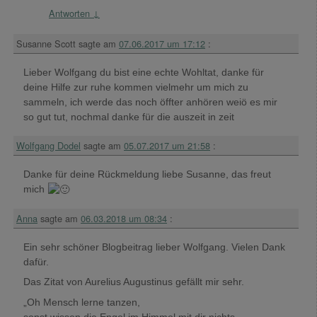
Antworten
↓
Susanne Scott
sagte am
07.06.2017 um 17:12
:
Lieber Wolfgang du bist eine echte Wohltat, danke für
deine Hilfe zur ruhe kommen vielmehr um mich zu
sammeln, ich werde das noch öffter anhören weiö es mir
so gut tut, nochmal danke für die auszeit in zeit
Wolfgang Dodel
sagte am
05.07.2017 um 21:58
:
Danke für deine Rückmeldung liebe Susanne, das freut
mich
Anna
sagte am
06.03.2018 um 08:34
:
Ein sehr schöner Blogbeitrag lieber Wolfgang. Vielen Dank
dafür.
Das Zitat von Aurelius Augustinus gefällt mir sehr.
„Oh Mensch lerne tanzen,
sonst wissen die Engel im Himmel mit dir nichts