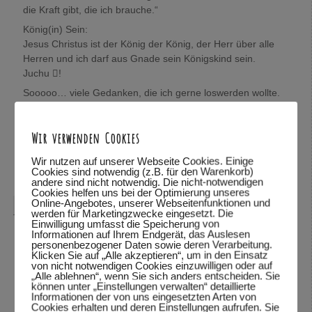
die Kraft gibt, die ich brauche.“
König(in) Sein:
Jesus Christus ist der König der König, der Herr über alle
Herren und ich darf aus Gnade sein Königskind sein.
Juchu !
Sooooo… viele Gedanken, die ich gerne loswerden wollte.
Wolfgang, mich würde sehr interessieren, was Du darüber
denkst.
Wir verwenden Cookies
In Verbundenheit,
Mira
Wir nutzen auf unserer Webseite Cookies. Einige
Cookies sind notwendig (z.B. für den Warenkorb)
Antworten
↓
andere sind nicht notwendig. Die nicht-notwendigen
Cookies helfen uns bei der Optimierung unseres
Online-Angebotes, unserer Webseitenfunktionen und
Wolfgang Dodel
sagte am
28.10.2015 um 22:08
:
werden für Marketingzwecke eingesetzt. Die
Einwilligung umfasst die Speicherung von
Hallo Mira,
Informationen auf Ihrem Endgerät, das Auslesen
personenbezogener Daten sowie deren Verarbeitung.
vielen Dank für das mitteilen deiner Gedanken. Schön,
Klicken Sie auf „Alle akzeptieren“, um in den Einsatz
von nicht notwendigen Cookies einzuwilligen oder auf
dass du so viele Bibelstellen zitieren kannst und mit uns
„Alle ablehnen“, wenn Sie sich anders entscheiden. Sie
teilst.
können unter „Einstellungen verwalten“ detaillierte
Informationen der von uns eingesetzten Arten von
Was ich über deine Gedanken denke? Ich habe deine
Cookies erhalten und deren Einstellungen aufrufen. Sie