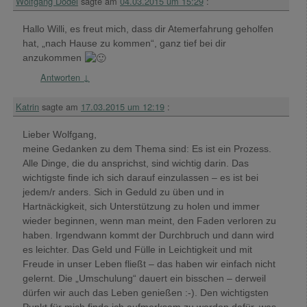
Wolfgang Dodel
sagte am
04.03.2015 um 15:29
:
Hallo Willi, es freut mich, dass dir Atemerfahrung geholfen
hat, „nach Hause zu kommen“, ganz tief bei dir
anzukommen
Antworten
↓
Katrin
sagte am
17.03.2015 um 12:19
:
Lieber Wolfgang,
meine Gedanken zu dem Thema sind: Es ist ein Prozess.
Alle Dinge, die du ansprichst, sind wichtig darin. Das
wichtigste finde ich sich darauf einzulassen – es ist bei
jedem/r anders. Sich in Geduld zu üben und in
Hartnäckigkeit, sich Unterstützung zu holen und immer
wieder beginnen, wenn man meint, den Faden verloren zu
haben. Irgendwann kommt der Durchbruch und dann wird
es leichter. Das Geld und Fülle in Leichtigkeit und mit
Freude in unser Leben fließt – das haben wir einfach nicht
gelernt. Die „Umschulung“ dauert ein bisschen – derweil
dürfen wir auch das Leben genießen :-). Den wichtigsten