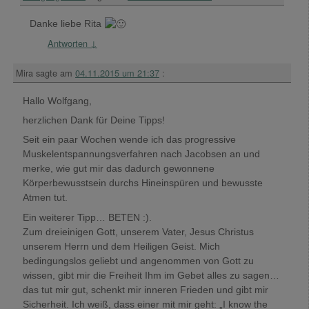
Danke liebe Rita
Antworten
↓
Mira
sagte am
04.11.2015 um 21:37
:
Hallo Wolfgang,
herzlichen Dank für Deine Tipps!
Seit ein paar Wochen wende ich das progressive
Muskelentspannungsverfahren nach Jacobsen an und
merke, wie gut mir das dadurch gewonnene
Körperbewusstsein durchs Hineinspüren und bewusste
Atmen tut.
Ein weiterer Tipp… BETEN :).
Zum dreieinigen Gott, unserem Vater, Jesus Christus
unserem Herrn und dem Heiligen Geist. Mich
bedingungslos geliebt und angenommen von Gott zu
wissen, gibt mir die Freiheit Ihm im Gebet alles zu sagen…
das tut mir gut, schenkt mir inneren Frieden und gibt mir
Sicherheit. Ich weiß, dass einer mit mir geht: „I know the