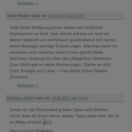
Antworten
↓
Sylvia Heeder
sagte am
14.02.2017 um 15:57
:
Hallo lieber Wolfgang,immer wieder ein herzliches
Dankeschön an Dich. Seit Jahren erfreue ich mich an
deinen liebevoll und einfühlsam geschriebene (ich nenne
deine Beiträge) wichtige Erinnerungen. Manches kann ich
umsetzen und manches braucht eine ganze Weile.
Manches vergesse ich über den alltäglichen Kleinkram.
Zum Glück gibt es deine Erinnerungen. Danke an dich
Licht, Energie und Liebe –> Herzlichst Sylvia Heeder
(Günther)
Antworten
↓
Wolfgang Dodel
sagte am
15.02.2017 um 13:19
:
Danke für die Rückmeldung liebe Sylvia und Günther,
schön dass für Euch immer wieder Tipps dabei sind, die ihr
im Alltag umsetzt
Herz-Lich(s)t Wolfgang