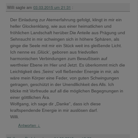
Willi
sagte am
03.03.2015 um 21:31
:
Der Einladung zur Atemerfahrung gefolgt, klingt in mir ein
heller Glockenklang, wie aus einer heimatlichen und
fröhlichen Landschaft herüber.Die Anteile aus Prägung und
Sehnsucht in mir schwingen sich in höhere Sphären, als
ginge die Seele mit mir ein Stück weit ins gleißende Licht.
Ich nenne es ‚Glück‘, geboren aus friedvollen
harmonischen Verbindungen zum Bewußtsein auf
wertfreier Ebene im Hier und Jetzt. Es überkommt mich die
Leichtigkeit des ‚Seins‘ voll fließender Energie in mir, als
wäre mein Körper eine Feder, von guten Schwingungen
getragen, geschützt in der Unendllichkeit des Alls. Ich
blicke mit Vorfreude auf all die möglichen Begegnungen in
einer göttllichen Ära.
Wolfgang, ich sage dir „Danke“, dass ich diese
kraftspendende Energie in mir auslösen darf.
Willi.
Antworten
↓