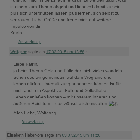
Punkt für mich finde ich aufmerksam zu werden dafür, was
in einem zum Thema abgeht und liebevoll damit zu sein
plus sich unterstützen lassen plus lernen, sich selbst zu
vertrauen. Liebe Grüße und freue mich auf weitere
Impulse von dir,
Katrin
Antworten
↓
Wolfgang
sagte am
17.03.2015 um 13:58
:
Liebe Katrin,
ja beim Thema Geld und Fülle darf sich vieles wandeln.
Schön das wir gemeinsam auf dem Weg sind und
lernen dürfen. Unterstützung annehmen können ist für
mich auch ein Aspekt von Fülle und Selbstliebe.
Leben genießen können – mit unserem inneren und
äußeren Reichtum – das wünsche ich uns allen
Alles Liebe, Wolfgang
Antworten
↓
Elisabeth Haberkorn
sagte am
03.07.2015 um 11:26
: