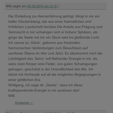
Willi
sagte am
03.03.2015 um 21:31
:
Der Einladung zur Atemerfahrung gefolgt, klingt in mir ein
heller Glockenklang, wie aus einer heimatlichen und
fröhlichen Landschaft herüber.Die Anteile aus Prägung und
Sehnsucht in mir schwingen sich in höhere Sphären, als
ginge die Seele mit mir ein Stück weit ins gleißende Licht.
Ich nenne es ‚Glück‘, geboren aus friedvollen
harmonischen Verbindungen zum Bewußtsein auf
wertfreier Ebene im Hier und Jetzt. Es überkommt mich die
Leichtigkeit des ‚Seins‘ voll fließender Energie in mir, als
wäre mein Körper eine Feder, von guten Schwingungen
getragen, geschützt in der Unendllichkeit des Alls. Ich
blicke mit Vorfreude auf all die möglichen Begegnungen in
einer göttllichen Ära.
Wolfgang, ich sage dir „Danke“, dass ich diese
kraftspendende Energie in mir auslösen darf.
Willi.
Antworten
↓