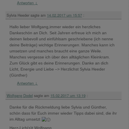
Antworten
↓
Sylvia Heeder
sagte am
14.02.2017 um 15:57
:
Hallo lieber Wolfgang,immer wieder ein herzliches
Dankeschön an Dich. Seit Jahren erfreue ich mich an
deinen liebevoll und einfühlsam geschriebene (ich nenne
deine Beiträge) wichtige Erinnerungen. Manches kann ich
umsetzen und manches braucht eine ganze Weile.
Manches vergesse ich über den alltäglichen Kleinkram.
Zum Glück gibt es deine Erinnerungen. Danke an dich
Licht, Energie und Liebe –> Herzlichst Sylvia Heeder
(Günther)
Antworten
↓
Wolfgang Dodel
sagte am
15.02.2017 um 13:19
:
Danke für die Rückmeldung liebe Sylvia und Günther,
schön dass für Euch immer wieder Tipps dabei sind, die ihr
im Alltag umsetzt
Herz-Lich(s)t Wolfgang