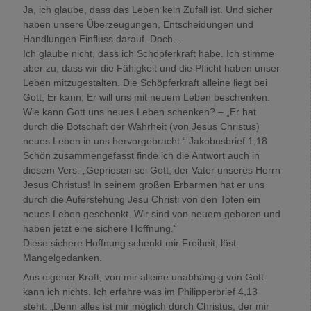
Ja, ich glaube, dass das Leben kein Zufall ist. Und sicher
haben unsere Überzeugungen, Entscheidungen und
Handlungen Einfluss darauf. Doch…
Ich glaube nicht, dass ich Schöpferkraft habe. Ich stimme
aber zu, dass wir die Fähigkeit und die Pflicht haben unser
Leben mitzugestalten. Die Schöpferkraft alleine liegt bei
Gott, Er kann, Er will uns mit neuem Leben beschenken.
Wie kann Gott uns neues Leben schenken? – „Er hat
durch die Botschaft der Wahrheit (von Jesus Christus)
neues Leben in uns hervorgebracht.“ Jakobusbrief 1,18
Schön zusammengefasst finde ich die Antwort auch in
diesem Vers: „Gepriesen sei Gott, der Vater unseres Herrn
Jesus Christus! In seinem großen Erbarmen hat er uns
durch die Auferstehung Jesu Christi von den Toten ein
neues Leben geschenkt. Wir sind von neuem geboren und
haben jetzt eine sichere Hoffnung.“
Diese sichere Hoffnung schenkt mir Freiheit, löst
Mangelgedanken.
Aus eigener Kraft, von mir alleine unabhängig von Gott
kann ich nichts. Ich erfahre was im Philipperbrief 4,13
steht: „Denn alles ist mir möglich durch Christus, der mir