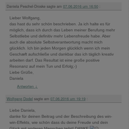
Daniela Peschel-Droske
sagte am
07.06.2016 um 16:50
:
Lieber Wolfgang,
das hast du sehr schön beschrieben. Ja ich halte es für
möglich, dass ich durch das Leben meiner Berufung mehr
Selbstliebe und definitiv mehr Lebensfreude habe. Aber
auch die absolute Selbstverantwortung macht mich
glücklich. Ich bin jeden Morgen glücklich wenn ich mein
Geschæft aufschließe und dankbar das ich täglich kreativ
arbeiten darf. Das Resultat ist eine große positive
Resonanz auf mein Tun und Erfolg;-)
Liebe Grüße,
Daniela
Antworten
↓
Wolfgang Dodel
sagte am
07.06.2016 um 19:19
:
Liebe Daniela,
danke für deinen Beitrag und der Beschreibung des win-
win-Effekts, wie schön dass du deine Freude und dein
Glück mit anderen Menschen teilst! DANKE