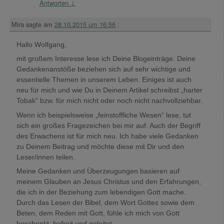
Antworten
↓
Mira
sagte am
28.10.2015 um 16:56
:
Hallo Wolfgang,
mit großem Interesse lese ich Deine Blogeinträge. Deine
Gedankenanstöße beziehen sich auf sehr wichtige und
essentielle Themen in unserem Leben. Einiges ist auch
neu für mich und wie Du in Deinem Artikel schreibst „harter
Tobak“ bzw. für mich nicht oder noch nicht nachvollziehbar.
Wenn ich beispielsweise „feinstoffliche Wesen“ lese, tut
sich ein großes Fragezeichen bei mir auf. Auch der Begriff
des Erwachens ist für mich neu. Ich habe viele Gedanken
zu Deinem Beitrag und möchte diese mit Dir und den
Leser/innen teilen.
Meine Gedanken und Überzeugungen basieren auf
meinem Glauben an Jesus Christus und den Erfahrungen,
die ich in der Beziehung zum lebendigen Gott mache.
Durch das Lesen der Bibel, dem Wort Gottes sowie dem
Beten, dem Reden mit Gott, fühle ich mich von Gott
beschenkt, befreit und geleitet.