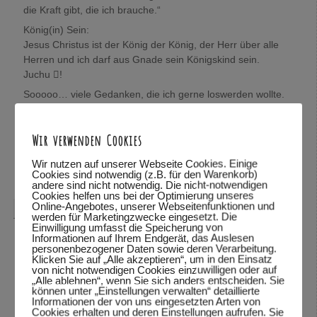
die Kraft gibt, die ich brauche.“
König(in) Sein:
Jesus Christus ist der König der König, der Herr über alle
Herren und ich darf aus Gnade sein Königskind sein.
Juchu !
Sooooo… viele Gedanken, die ich gerne loswerden wollte.
Wolfgang, mich würde sehr interessieren, was Du darüber
denkst.
Wir verwenden Cookies
In Verbundenheit,
Mira
Wir nutzen auf unserer Webseite Cookies. Einige
Cookies sind notwendig (z.B. für den Warenkorb)
Antworten
↓
andere sind nicht notwendig. Die nicht-notwendigen
Cookies helfen uns bei der Optimierung unseres
Online-Angebotes, unserer Webseitenfunktionen und
Wolfgang Dodel
sagte am
28.10.2015 um 22:08
:
werden für Marketingzwecke eingesetzt. Die
Einwilligung umfasst die Speicherung von
Hallo Mira,
Informationen auf Ihrem Endgerät, das Auslesen
personenbezogener Daten sowie deren Verarbeitung.
vielen Dank für das mitteilen deiner Gedanken. Schön,
Klicken Sie auf „Alle akzeptieren“, um in den Einsatz
von nicht notwendigen Cookies einzuwilligen oder auf
dass du so viele Bibelstellen zitieren kannst und mit uns
„Alle ablehnen“, wenn Sie sich anders entscheiden. Sie
teilst.
können unter „Einstellungen verwalten“ detaillierte
Informationen der von uns eingesetzten Arten von
Was ich über deine Gedanken denke? Ich habe deine
Cookies erhalten und deren Einstellungen aufrufen. Sie