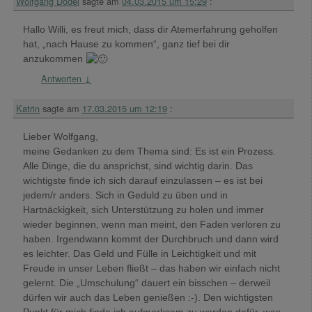
Wolfgang Dodel
sagte am
04.03.2015 um 15:29
:
Hallo Willi, es freut mich, dass dir Atemerfahrung geholfen
hat, „nach Hause zu kommen“, ganz tief bei dir
anzukommen
Antworten
↓
Katrin
sagte am
17.03.2015 um 12:19
:
Lieber Wolfgang,
meine Gedanken zu dem Thema sind: Es ist ein Prozess.
Alle Dinge, die du ansprichst, sind wichtig darin. Das
wichtigste finde ich sich darauf einzulassen – es ist bei
jedem/r anders. Sich in Geduld zu üben und in
Hartnäckigkeit, sich Unterstützung zu holen und immer
wieder beginnen, wenn man meint, den Faden verloren zu
haben. Irgendwann kommt der Durchbruch und dann wird
es leichter. Das Geld und Fülle in Leichtigkeit und mit
Freude in unser Leben fließt – das haben wir einfach nicht
gelernt. Die „Umschulung“ dauert ein bisschen – derweil
dürfen wir auch das Leben genießen :-). Den wichtigsten