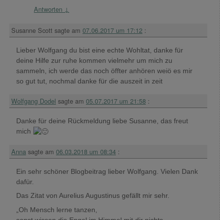
Antworten
↓
Susanne Scott
sagte am
07.06.2017 um 17:12
:
Lieber Wolfgang du bist eine echte Wohltat, danke für
deine Hilfe zur ruhe kommen vielmehr um mich zu
sammeln, ich werde das noch öffter anhören weiö es mir
so gut tut, nochmal danke für die auszeit in zeit
Wolfgang Dodel
sagte am
05.07.2017 um 21:58
:
Danke für deine Rückmeldung liebe Susanne, das freut
mich
Anna
sagte am
06.03.2018 um 08:34
:
Ein sehr schöner Blogbeitrag lieber Wolfgang. Vielen Dank
dafür.
Das Zitat von Aurelius Augustinus gefällt mir sehr.
„Oh Mensch lerne tanzen,
sonst wissen die Engel im Himmel mit dir nichts