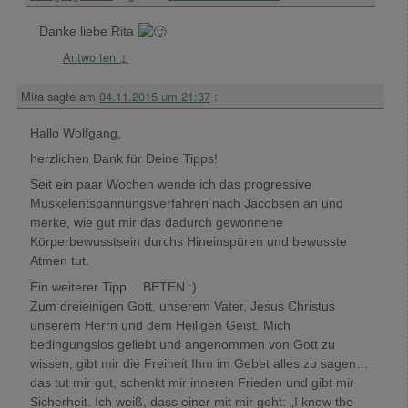
Danke liebe Rita
Antworten
↓
Mira
sagte am
04.11.2015 um 21:37
:
Hallo Wolfgang,
herzlichen Dank für Deine Tipps!
Seit ein paar Wochen wende ich das progressive
Muskelentspannungsverfahren nach Jacobsen an und
merke, wie gut mir das dadurch gewonnene
Körperbewusstsein durchs Hineinspüren und bewusste
Atmen tut.
Ein weiterer Tipp… BETEN :).
Zum dreieinigen Gott, unserem Vater, Jesus Christus
unserem Herrn und dem Heiligen Geist. Mich
bedingungslos geliebt und angenommen von Gott zu
wissen, gibt mir die Freiheit Ihm im Gebet alles zu sagen…
das tut mir gut, schenkt mir inneren Frieden und gibt mir
Sicherheit. Ich weiß, dass einer mit mir geht: „I know the