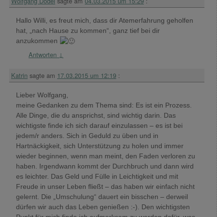
Wolfgang Dodel
sagte am
04.03.2015 um 15:29
:
Hallo Willi, es freut mich, dass dir Atemerfahrung geholfen
hat, „nach Hause zu kommen“, ganz tief bei dir
anzukommen
Antworten
↓
Katrin
sagte am
17.03.2015 um 12:19
:
Lieber Wolfgang,
meine Gedanken zu dem Thema sind: Es ist ein Prozess.
Alle Dinge, die du ansprichst, sind wichtig darin. Das
wichtigste finde ich sich darauf einzulassen – es ist bei
jedem/r anders. Sich in Geduld zu üben und in
Hartnäckigkeit, sich Unterstützung zu holen und immer
wieder beginnen, wenn man meint, den Faden verloren zu
haben. Irgendwann kommt der Durchbruch und dann wird
es leichter. Das Geld und Fülle in Leichtigkeit und mit
Freude in unser Leben fließt – das haben wir einfach nicht
gelernt. Die „Umschulung“ dauert ein bisschen – derweil
dürfen wir auch das Leben genießen :-). Den wichtigsten