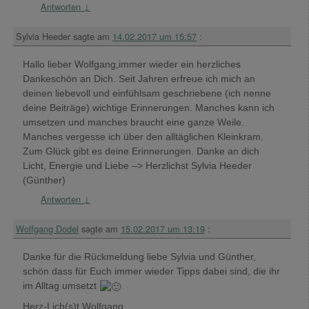
Antworten
↓
Sylvia Heeder
sagte am
14.02.2017 um 15:57
:
Hallo lieber Wolfgang,immer wieder ein herzliches
Dankeschön an Dich. Seit Jahren erfreue ich mich an
deinen liebevoll und einfühlsam geschriebene (ich nenne
deine Beiträge) wichtige Erinnerungen. Manches kann ich
umsetzen und manches braucht eine ganze Weile.
Manches vergesse ich über den alltäglichen Kleinkram.
Zum Glück gibt es deine Erinnerungen. Danke an dich
Licht, Energie und Liebe –> Herzlichst Sylvia Heeder
(Günther)
Antworten
↓
Wolfgang Dodel
sagte am
15.02.2017 um 13:19
:
Danke für die Rückmeldung liebe Sylvia und Günther,
schön dass für Euch immer wieder Tipps dabei sind, die ihr
im Alltag umsetzt
Herz-Lich(s)t Wolfgang