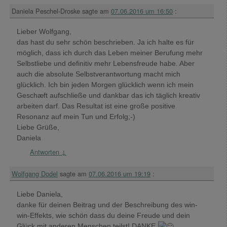
Daniela Peschel-Droske
sagte am
07.06.2016 um 16:50
:
Lieber Wolfgang,
das hast du sehr schön beschrieben. Ja ich halte es für
möglich, dass ich durch das Leben meiner Berufung mehr
Selbstliebe und definitiv mehr Lebensfreude habe. Aber
auch die absolute Selbstverantwortung macht mich
glücklich. Ich bin jeden Morgen glücklich wenn ich mein
Geschæft aufschließe und dankbar das ich täglich kreativ
arbeiten darf. Das Resultat ist eine große positive
Resonanz auf mein Tun und Erfolg;-)
Liebe Grüße,
Daniela
Antworten
↓
Wolfgang Dodel
sagte am
07.06.2016 um 19:19
:
Liebe Daniela,
danke für deinen Beitrag und der Beschreibung des win-
win-Effekts, wie schön dass du deine Freude und dein
Glück mit anderen Menschen teilst! DANKE