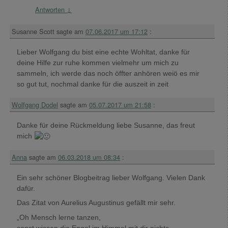
Antworten
↓
Susanne Scott
sagte am
07.06.2017 um 17:12
:
Lieber Wolfgang du bist eine echte Wohltat, danke für
deine Hilfe zur ruhe kommen vielmehr um mich zu
sammeln, ich werde das noch öffter anhören weiö es mir
so gut tut, nochmal danke für die auszeit in zeit
Wolfgang Dodel
sagte am
05.07.2017 um 21:58
:
Danke für deine Rückmeldung liebe Susanne, das freut
mich
Anna
sagte am
06.03.2018 um 08:34
:
Ein sehr schöner Blogbeitrag lieber Wolfgang. Vielen Dank
dafür.
Das Zitat von Aurelius Augustinus gefällt mir sehr.
„Oh Mensch lerne tanzen,
sonst wissen die Engel im Himmel mit dir nichts