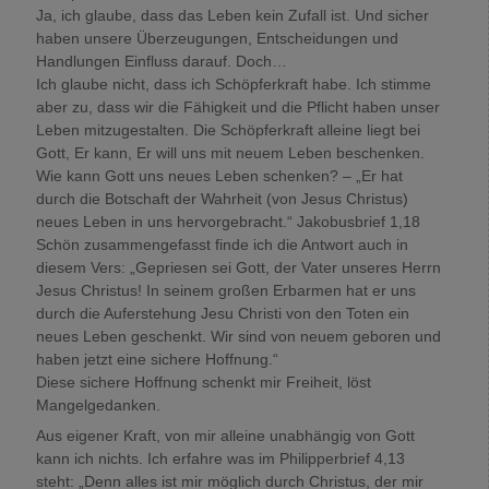
Ja, ich glaube, dass das Leben kein Zufall ist. Und sicher
haben unsere Überzeugungen, Entscheidungen und
Handlungen Einfluss darauf. Doch…
Ich glaube nicht, dass ich Schöpferkraft habe. Ich stimme
aber zu, dass wir die Fähigkeit und die Pflicht haben unser
Leben mitzugestalten. Die Schöpferkraft alleine liegt bei
Gott, Er kann, Er will uns mit neuem Leben beschenken.
Wie kann Gott uns neues Leben schenken? – „Er hat
durch die Botschaft der Wahrheit (von Jesus Christus)
neues Leben in uns hervorgebracht.“ Jakobusbrief 1,18
Schön zusammengefasst finde ich die Antwort auch in
diesem Vers: „Gepriesen sei Gott, der Vater unseres Herrn
Jesus Christus! In seinem großen Erbarmen hat er uns
durch die Auferstehung Jesu Christi von den Toten ein
neues Leben geschenkt. Wir sind von neuem geboren und
haben jetzt eine sichere Hoffnung.“
Diese sichere Hoffnung schenkt mir Freiheit, löst
Mangelgedanken.
Aus eigener Kraft, von mir alleine unabhängig von Gott
kann ich nichts. Ich erfahre was im Philipperbrief 4,13
steht: „Denn alles ist mir möglich durch Christus, der mir