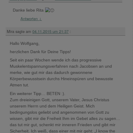
Danke liebe Rita
Antworten
↓
Mira
sagte am
04.11.2015 um 21:37
:
Hallo Wolfgang,
herzlichen Dank für Deine Tipps!
Seit ein paar Wochen wende ich das progressive
Muskelentspannungsverfahren nach Jacobsen an und
merke, wie gut mir das dadurch gewonnene
Körperbewusstsein durchs Hineinspüren und bewusste
Atmen tut.
Ein weiterer Tipp… BETEN :).
Zum dreieinigen Gott, unserem Vater, Jesus Christus
unserem Herrn und dem Heiligen Geist. Mich
bedingungslos geliebt und angenommen von Gott zu
wissen, gibt mir die Freiheit Ihm im Gebet alles zu sagen…
das tut mir gut, schenkt mir inneren Frieden und gibt mir
Sicherheit. Ich weiß, dass einer mit mir geht: „I know the