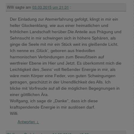
Willi
sagte am
03.03.2015 um 21:31
:
Der Einladung zur Atemerfahrung gefolgt, klingt in mir ein
heller Glockenklang, wie aus einer heimatlichen und
fröhlichen Landschaft herüber.Die Anteile aus Prägung und
Sehnsucht in mir schwingen sich in höhere Sphären, als
ginge die Seele mit mir ein Stück weit ins gleißende Licht.
Ich nenne es ‚Glück‘, geboren aus friedvollen
harmonischen Verbindungen zum Bewußtsein auf
wertfreier Ebene im Hier und Jetzt. Es überkommt mich die
Leichtigkeit des ‚Seins‘ voll fließender Energie in mir, als
wäre mein Körper eine Feder, von guten Schwingungen
getragen, geschützt in der Unendllichkeit des Alls. Ich
blicke mit Vorfreude auf all die möglichen Begegnungen in
einer göttllichen Ära.
Wolfgang, ich sage dir „Danke“, dass ich diese
kraftspendende Energie in mir auslösen darf.
Willi.
Antworten
↓