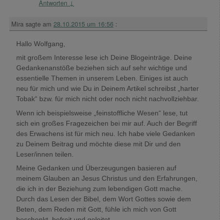
Antworten
↓
Mira
sagte am
28.10.2015 um 16:56
:
Hallo Wolfgang,
mit großem Interesse lese ich Deine Blogeinträge. Deine
Gedankenanstöße beziehen sich auf sehr wichtige und
essentielle Themen in unserem Leben. Einiges ist auch
neu für mich und wie Du in Deinem Artikel schreibst „harter
Tobak“ bzw. für mich nicht oder noch nicht nachvollziehbar.
Wenn ich beispielsweise „feinstoffliche Wesen“ lese, tut
sich ein großes Fragezeichen bei mir auf. Auch der Begriff
des Erwachens ist für mich neu. Ich habe viele Gedanken
zu Deinem Beitrag und möchte diese mit Dir und den
Leser/innen teilen.
Meine Gedanken und Überzeugungen basieren auf
meinem Glauben an Jesus Christus und den Erfahrungen,
die ich in der Beziehung zum lebendigen Gott mache.
Durch das Lesen der Bibel, dem Wort Gottes sowie dem
Beten, dem Reden mit Gott, fühle ich mich von Gott
beschenkt, befreit und geleitet.