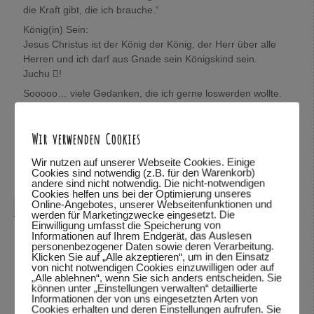
die Kraft gibt, die ich brauche.“
König(in) Sein:
Jesus Christus ist der König der König, der Herr über alle
Herren und ich darf aus Gnade sein Königskind sein.
Juchu !
Sooooo… viele Gedanken, die ich gerne loswerden wollte.
Wolfgang, mich würde sehr interessieren, was Du darüber
denkst.
Wir verwenden Cookies
In Verbundenheit,
Mira
Wir nutzen auf unserer Webseite Cookies. Einige
Cookies sind notwendig (z.B. für den Warenkorb)
Antworten
↓
andere sind nicht notwendig. Die nicht-notwendigen
Cookies helfen uns bei der Optimierung unseres
Online-Angebotes, unserer Webseitenfunktionen und
Wolfgang Dodel
sagte am
28.10.2015 um 22:08
:
werden für Marketingzwecke eingesetzt. Die
Einwilligung umfasst die Speicherung von
Hallo Mira,
Informationen auf Ihrem Endgerät, das Auslesen
personenbezogener Daten sowie deren Verarbeitung.
vielen Dank für das mitteilen deiner Gedanken. Schön,
Klicken Sie auf „Alle akzeptieren“, um in den Einsatz
von nicht notwendigen Cookies einzuwilligen oder auf
dass du so viele Bibelstellen zitieren kannst und mit uns
„Alle ablehnen“, wenn Sie sich anders entscheiden. Sie
teilst.
können unter „Einstellungen verwalten“ detaillierte
Informationen der von uns eingesetzten Arten von
Was ich über deine Gedanken denke? Ich habe deine
Cookies erhalten und deren Einstellungen aufrufen. Sie