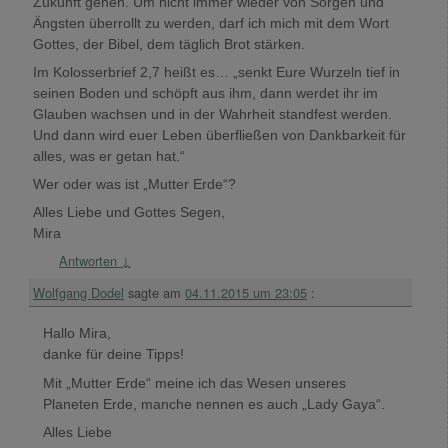
Zukunft gehen. Um nicht immer wieder von Sorgen und
Ängsten überrollt zu werden, darf ich mich mit dem Wort
Gottes, der Bibel, dem täglich Brot stärken.
Im Kolosserbrief 2,7 heißt es… „senkt Eure Wurzeln tief in
seinen Boden und schöpft aus ihm, dann werdet ihr im
Glauben wachsen und in der Wahrheit standfest werden.
Und dann wird euer Leben überfließen von Dankbarkeit für
alles, was er getan hat.“
Wer oder was ist „Mutter Erde“?
Alles Liebe und Gottes Segen,
Mira
Antworten
↓
Wolfgang Dodel
sagte am
04.11.2015 um 23:05
:
Hallo Mira,
danke für deine Tipps!
Mit „Mutter Erde“ meine ich das Wesen unseres
Planeten Erde, manche nennen es auch „Lady Gaya“.
Alles Liebe