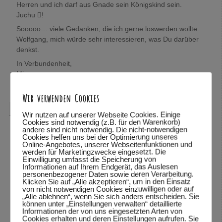
Herren und ich darf aus Gnade sein Königskind sein.
Juchu !
Sooooo… viele Gedanken, die ich gerne loswerden wollte.
Wolfgang, mich würde sehr interessieren, was Du darüber
denkst.
In Verbundenheit,
Mira
Antworten
↓
Wir verwenden Cookies
Wolfgang Dodel
sagte am
28.10.2015 um 22:08
:
Wir nutzen auf unserer Webseite Cookies. Einige
Cookies sind notwendig (z.B. für den Warenkorb)
Hallo Mira,
andere sind nicht notwendig. Die nicht-notwendigen
Cookies helfen uns bei der Optimierung unseres
vielen Dank für das mitteilen deiner Gedanken. Schön,
Online-Angebotes, unserer Webseitenfunktionen und
werden für Marketingzwecke eingesetzt. Die
dass du so viele Bibelstellen zitieren kannst und mit uns
Einwilligung umfasst die Speicherung von
teilst.
Informationen auf Ihrem Endgerät, das Auslesen
personenbezogener Daten sowie deren Verarbeitung.
Was ich über deine Gedanken denke? Ich habe deine
Klicken Sie auf „Alle akzeptieren“, um in den Einsatz
Worte und deine Wahrheit gelesen und kann sie so stehen
von nicht notwendigen Cookies einzuwilligen oder auf
„Alle ablehnen“, wenn Sie sich anders entscheiden. Sie
lassen. Vieles was du beschreibst, kann ich fühlen.
können unter „Einstellungen verwalten“ detaillierte
Informationen der von uns eingesetzten Arten von
Es freut mich sehr, dass du dich von Gott beschenkt,
Cookies erhalten und deren Einstellungen aufrufen. Sie