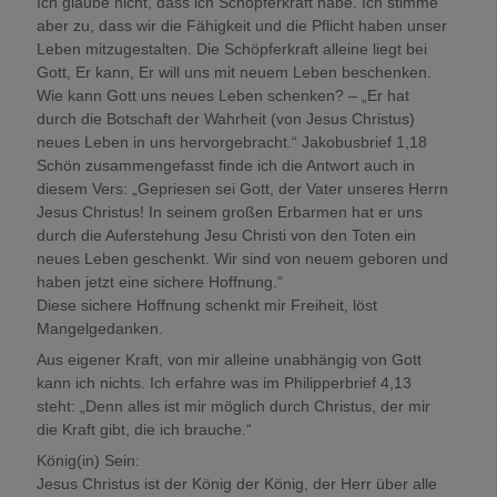
Ich glaube nicht, dass ich Schöpferkraft habe. Ich stimme
aber zu, dass wir die Fähigkeit und die Pflicht haben unser
Leben mitzugestalten. Die Schöpferkraft alleine liegt bei
Gott, Er kann, Er will uns mit neuem Leben beschenken.
Wie kann Gott uns neues Leben schenken? – „Er hat
durch die Botschaft der Wahrheit (von Jesus Christus)
neues Leben in uns hervorgebracht.“ Jakobusbrief 1,18
Schön zusammengefasst finde ich die Antwort auch in
diesem Vers: „Gepriesen sei Gott, der Vater unseres Herrn
Jesus Christus! In seinem großen Erbarmen hat er uns
durch die Auferstehung Jesu Christi von den Toten ein
neues Leben geschenkt. Wir sind von neuem geboren und
haben jetzt eine sichere Hoffnung.“
Diese sichere Hoffnung schenkt mir Freiheit, löst
Mangelgedanken.
Aus eigener Kraft, von mir alleine unabhängig von Gott
kann ich nichts. Ich erfahre was im Philipperbrief 4,13
steht: „Denn alles ist mir möglich durch Christus, der mir
die Kraft gibt, die ich brauche.“
König(in) Sein:
Jesus Christus ist der König der König, der Herr über alle