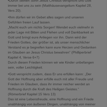
•Durch Seinen Sohn Jesus Christus verspricht uns Gott
immer bei uns zu sein (Matthäusevangelium Kapitel 28,
Vers 20).
•Ihm dürfen wir im Gebet alles sagen und unseren
Gefühlen freien Lauf lassen.
„Macht euch um nichts Sorgen! Wendet euch vielmehr in
jeder Lage mit Bitten und Flehen und voll Dankbarkeit an
Gott und bringt eure Anliegen vor ihn. Dann wird der
Frieden Gottes, der größer ist, als unser menschlicher
Verstand es je begreifen kann eure Herzen und Gedanken
im Glauben an Jesus Christus bewahren“ (Philliperbrief
Kapitel 4, Verse 6+7)
Durch diesen Frieden können wir wie Kinder unbefangen
sein, voller Leichtigkeit.
•Gott verspricht zudem, dass Er uns erfüllen kann: „Der
Gott der Hoffnung aber erfülle euch mit aller Freude und
Frieden im Glauben, dass ihr immer reicher werdet an
Hoffnung durch die Kraft des Heiligen Geistes.“
(Römerbrief Kapitel 15 Vers 13)
Das ist eine Lebensfreude, eine Hoffnung und ein Friede
unabhängig von äußeren Dingen, unabhängig von meiner