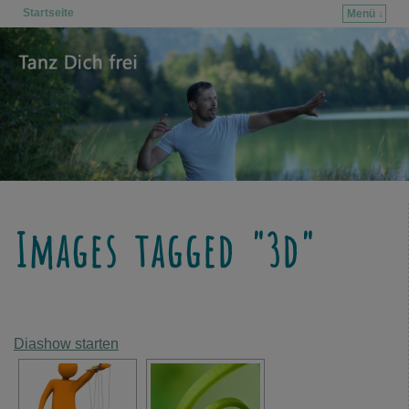
Startseite
Menü ↓
Zum Inhalt wechseln
Zum sekundären Inhalt wechseln
Images tagged "3d"
Diashow starten