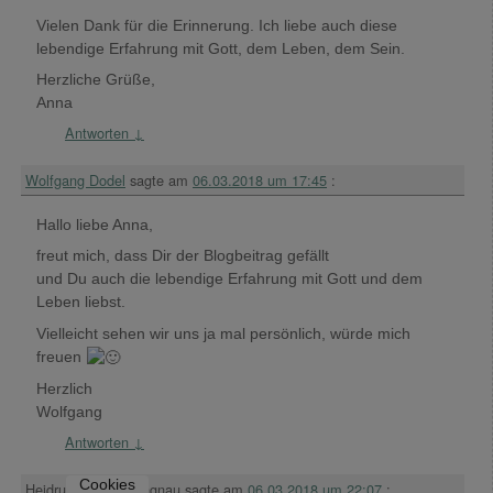
Vielen Dank für die Erinnerung. Ich liebe auch diese
lebendige Erfahrung mit Gott, dem Leben, dem Sein.
Herzliche Grüße,
Anna
Antworten
↓
Wolfgang Dodel
sagte am
06.03.2018 um 17:45
:
Hallo liebe Anna,
freut mich, dass Dir der Blogbeitrag gefällt
und Du auch die lebendige Erfahrung mit Gott und dem
Leben liebst.
Vielleicht sehen wir uns ja mal persönlich, würde mich
freuen
Herzlich
Wolfgang
Antworten
↓
Cookies
Heidrun Margot Langnau
sagte am
06.03.2018 um 22:07
: