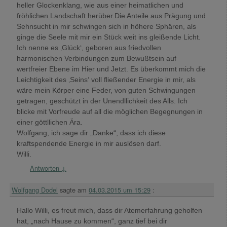
heller Glockenklang, wie aus einer heimatlichen und
fröhlichen Landschaft herüber.Die Anteile aus Prägung und
Sehnsucht in mir schwingen sich in höhere Sphären, als
ginge die Seele mit mir ein Stück weit ins gleißende Licht.
Ich nenne es ‚Glück‘, geboren aus friedvollen
harmonischen Verbindungen zum Bewußtsein auf
wertfreier Ebene im Hier und Jetzt. Es überkommt mich die
Leichtigkeit des ‚Seins‘ voll fließender Energie in mir, als
wäre mein Körper eine Feder, von guten Schwingungen
getragen, geschützt in der Unendllichkeit des Alls. Ich
blicke mit Vorfreude auf all die möglichen Begegnungen in
einer göttllichen Ära.
Wolfgang, ich sage dir „Danke“, dass ich diese
kraftspendende Energie in mir auslösen darf.
Willi.
Antworten
↓
Wolfgang Dodel
sagte am
04.03.2015 um 15:29
:
Hallo Willi, es freut mich, dass dir Atemerfahrung geholfen
hat, „nach Hause zu kommen“, ganz tief bei dir