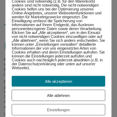
Cookies sind notwendig (z.B. für den Warenkorb)
andere sind nicht notwendig. Die nicht-notwendigen
Cookies helfen uns bei der Optimierung unseres
Online-Angebotes, unserer Webseitenfunktionen und
werden für Marketingzwecke eingesetzt. Die
Einwilligung umfasst die Speicherung von
Tanz-Workshop Ende
Informationen auf Ihrem Endgerät, das Auslesen
personenbezogener Daten sowie deren Verarbeitung.
Klicken Sie auf „Alle akzeptieren“, um in den Einsatz
von nicht notwendigen Cookies einzuwilligen oder auf
Oktober
„Alle ablehnen“, wenn Sie sich anders entscheiden. Sie
können unter „Einstellungen verwalten“ detaillierte
Informationen der von uns eingesetzten Arten von
Cookies erhalten und deren Einstellungen aufrufen. Sie
können die Einstellungen jederzeit aufrufen und
Meine Gruppenangebote wie z.B. das freie Tanzen oder
Cookies auch nachträglich jederzeit abwählen (z.B. in
der Datenschutzerklärung oder unten auf unserer
Workshops bieten Dir einen achtsamen Forschungs- und
Webseite).
Erfahrungsraum, der die Erfüllung dieser
Grundbedürfnisse ermöglicht.
Alle akzeptieren
Beim
Tanz-Workshop am Sa Abend, 28.10. und So,
29.10.
kannst Du „Beziehungen glücklich gestalten“. Ich
lade Dich ein für die Stärkung von Deinem
Alle ablehnen
Selbstvertrauen und der Erforschung eines wesentlichen
Aspekts glücklicher Beziehungen:
Finde die Balance
von Nähe und Distanz.
Einstellungen
Von Herzen