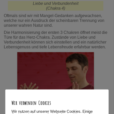
Liebe und Verbundenheit
(Chakra 4)
Oftmals sind wir mit Mangel-Gedanken aufgewachsen,
welche nur ein Ausdruck der scheinbaren Trennung von
unserer wahren Natur sind.
Die Harmonisierung der ersten 3 Chakren öffnet meist die
Türe für das Herz-Chakra. Zustände von Liebe und
Verbundenheit können sich einstellen und ein natürlicher
Lebensgenuss und tiefe Lebensfreude erfahrbar werden.
Wir verwenden Cookies
Wir nutzen auf unserer Webseite Cookies. Einige