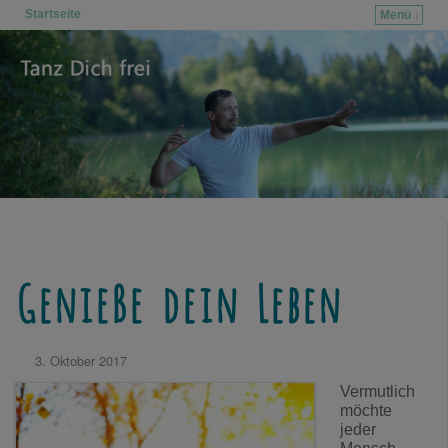
Startseite
Menü ↓
Zum Inhalt wechseln
Zum sekundären Inhalt wechseln
Genieße dein Leben
3. Oktober 2017
Vermutlich
möchte
jeder