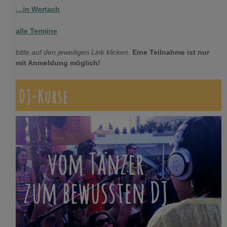
…in Wertach
alle Termine
bitte auf den jeweiligen Link klicken.
Eine Teilnahme ist nur
mit Anmeldung möglich!
DJ-Kurse