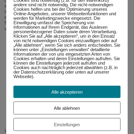
Cookies sind notwendig (z.B. für den Warenkorb)
bin ich auf große Ängste vor Sichtbarkeit und meiner
andere sind nicht notwendig. Die nicht-notwendigen
eigenen Stärke gestoßen. Seit diesem Zeitpunkt konnte
Cookies helfen uns bei der Optimierung unseres
ich das bekannte Zitat von Marianne Williamson tiefer
Online-Angebotes, unserer Webseitenfunktionen und
erfahren (aus dem Buch "Rückkehr zur Liebe", zitiert von
werden für Marketingzwecke eingesetzt. Die
Einwilligung umfasst die Speicherung von
Nelson Mandela in seiner Antrittsrede zum Präsidenten
Informationen auf Ihrem Endgerät, das Auslesen
von Südafrika im Jahre 1994):
personenbezogener Daten sowie deren Verarbeitung.
Klicken Sie auf „Alle akzeptieren“, um in den Einsatz
Unsere größte Angst ist nicht, unzulänglich zu sein.
von nicht notwendigen Cookies einzuwilligen oder auf
Unsere größte Angst ist, grenzenlos mächtig zu sein.
„Alle ablehnen“, wenn Sie sich anders entscheiden. Sie
können unter „Einstellungen verwalten“ detaillierte
Informationen der von uns eingesetzten Arten von
Unser Licht, nicht unsere Dunkelheit, ängstigt uns
Cookies erhalten und deren Einstellungen aufrufen. Sie
am meisten.
können die Einstellungen jederzeit aufrufen und
Cookies auch nachträglich jederzeit abwählen (z.B. in
Wir fragen uns: Wer bin ich denn, dass ich so brillant
der Datenschutzerklärung oder unten auf unserer
sein soll?
Webseite).
Aber wer bist du, es nicht zu sein?
Alle akzeptieren
Du bist ein Kind Gottes.
Es dient der Welt nicht, wenn du dich klein machst.
Sich klein zu machen,
Alle ablehnen
nur damit sich andere um dich herum nicht unsicher
fühlen,
hat nichts Erleuchtetes.
Einstellungen
Wenn wir z.B. unsere Berufung verwirklichen, üben wir