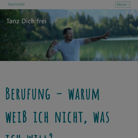
Startseite
Menü ↓
Zum Inhalt wechseln
Zum sekundären Inhalt wechseln
Berufung – warum
weiß ich nicht, was