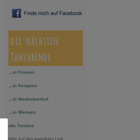
die nächsten
Tanzabende
…in Füssen
…in Kempten
…in Marktoberdorf
…in Wertach
alle Termine
bitte auf den jeweiligen Link