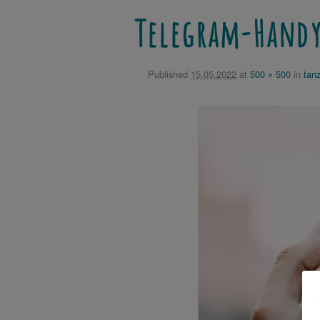
Telegram-Hand
Published
15.05.2022
at
500 × 500
in
tanz