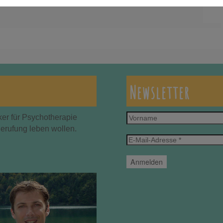
Newsletter
Vorname
ker für Psychotherapie
Berufung leben wollen.
E-
Mail-
Adresse
*