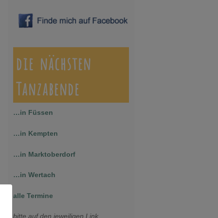
die nächsten
Tanzabende
…in Füssen
…in Kempten
…in Marktoberdorf
…in Wertach
alle Termine
bitte auf den jeweiligen Link