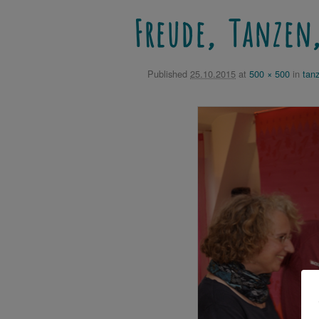
Freude, Tanzen,
Published
25.10.2015
at
500 × 500
in
tanz