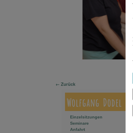
Bilder-Navigation
← Zurück
Wolfgang Dodel
Einzelsitzungen
Seminare
Anfahrt