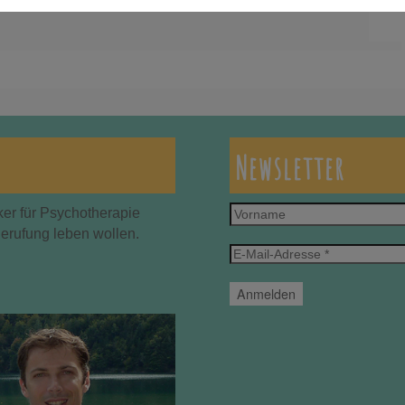
Newsletter
Vorname
ker für Psychotherapie
Berufung leben wollen.
E-
Mail-
Adresse
*