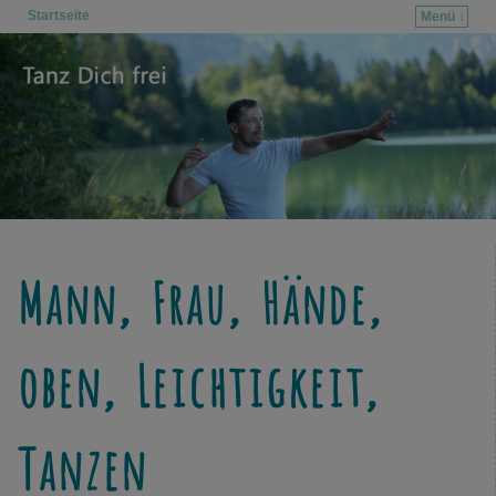
Startseite
Menü ↓
Zum Inhalt wechseln
Zum sekundären Inhalt wechseln
Mann, Frau, Hände,
oben, Leichtigkeit,
Tanzen