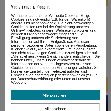
Wir verwenden Cookies
…in Füssen
Wir nutzen auf unserer Webseite Cookies. Einige
Cookies sind notwendig (z.B. für den Warenkorb)
…in Kempten
andere sind nicht notwendig. Die nicht-notwendigen
Cookies helfen uns bei der Optimierung unseres
Online-Angebotes, unserer Webseitenfunktionen und
…in Marktoberdorf
werden für Marketingzwecke eingesetzt. Die
Einwilligung umfasst die Speicherung von
Informationen auf Ihrem Endgerät, das Auslesen
…in Wertach
personenbezogener Daten sowie deren Verarbeitung.
Klicken Sie auf „Alle akzeptieren“, um in den Einsatz
von nicht notwendigen Cookies einzuwilligen oder auf
alle Termine
„Alle ablehnen“, wenn Sie sich anders entscheiden. Sie
können unter „Einstellungen verwalten“ detaillierte
Informationen der von uns eingesetzten Arten von
bitte auf den jeweiligen Link klicken.
Eine Teilnahme ist nur
Cookies erhalten und deren Einstellungen aufrufen. Sie
mit Anmeldung möglich!
können die Einstellungen jederzeit aufrufen und
Cookies auch nachträglich jederzeit abwählen (z.B. in
der Datenschutzerklärung oder unten auf unserer
DJ-Kurse
Webseite).
Alle akzeptieren
Alle ablehnen