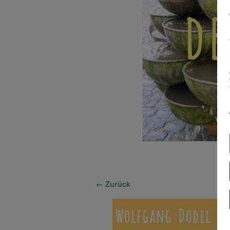
Bilder-Navigation
← Zurück
Wolfgang Dodel