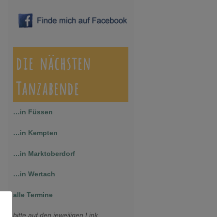
die nächsten
Tanzabende
…in Füssen
…in Kempten
…in Marktoberdorf
…in Wertach
alle Termine
bitte auf den jeweiligen Link