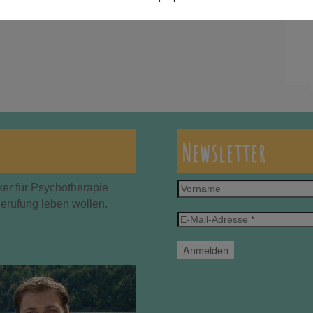
Newsletter
Vorname
ker für Psychotherapie
Berufung leben wollen.
E-
Mail-
Adresse
*