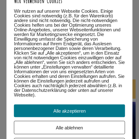
…in Kempten
Wir nutzen auf unserer Webseite Cookies. Einige
Cookies sind notwendig (z.B. für den Warenkorb)
andere sind nicht notwendig. Die nicht-notwendigen
…in Marktoberdorf
Cookies helfen uns bei der Optimierung unseres
Online-Angebotes, unserer Webseitenfunktionen und
werden für Marketingzwecke eingesetzt. Die
…in Wertach
Einwilligung umfasst die Speicherung von
Informationen auf Ihrem Endgerät, das Auslesen
personenbezogener Daten sowie deren Verarbeitung.
alle Termine
Klicken Sie auf „Alle akzeptieren“, um in den Einsatz
von nicht notwendigen Cookies einzuwilligen oder auf
„Alle ablehnen“, wenn Sie sich anders entscheiden. Sie
bitte auf den jeweiligen Link klicken.
Eine Teilnahme ist nur
können unter „Einstellungen verwalten“ detaillierte
mit Anmeldung möglich!
Informationen der von uns eingesetzten Arten von
Cookies erhalten und deren Einstellungen aufrufen. Sie
können die Einstellungen jederzeit aufrufen und
DJ-Kurse
Cookies auch nachträglich jederzeit abwählen (z.B. in
der Datenschutzerklärung oder unten auf unserer
Webseite).
Alle akzeptieren
Alle ablehnen