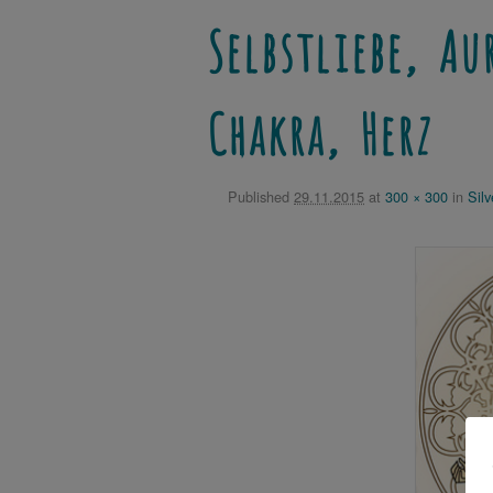
Selbstliebe, Au
Chakra, Herz
Published
29.11.2015
at
300 × 300
in
Silv