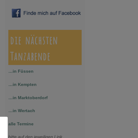
die nächsten
Tanzabende
…in Füssen
…in Kempten
…in Marktoberdorf
…in Wertach
alle Termine
bitte auf den jeweiligen Link