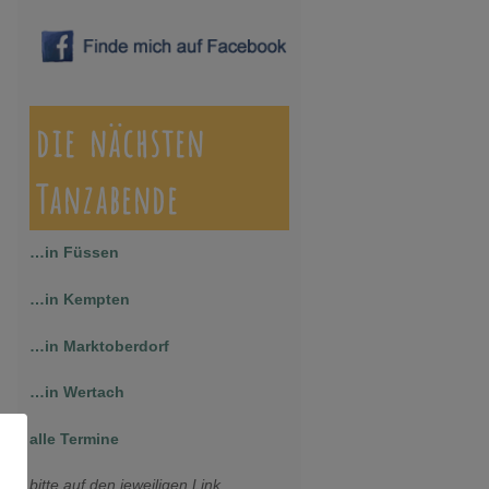
die nächsten
Tanzabende
…in Füssen
…in Kempten
…in Marktoberdorf
…in Wertach
alle Termine
bitte auf den jeweiligen Link