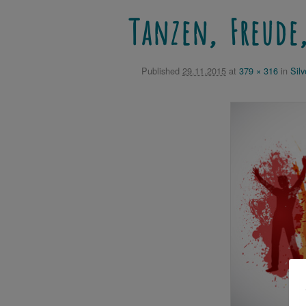
Tanzen, Freude
Published
29.11.2015
at
379 × 316
in
Silv