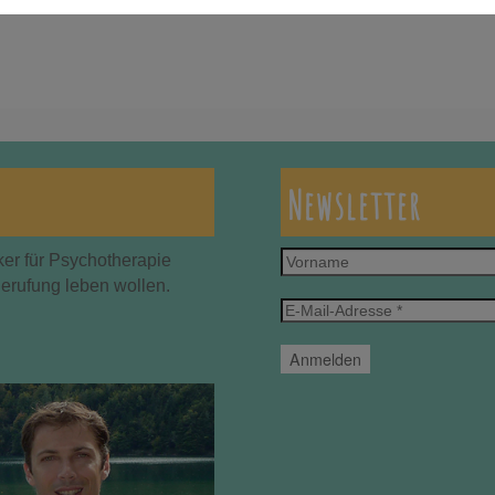
Newsletter
Vorname
ker für Psychotherapie
Berufung leben wollen.
E-
Mail-
Adresse
*