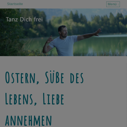
Startseite
Menü ↓
Zum Inhalt wechseln
Zum sekundären Inhalt wechseln
Ostern, Süße des
Lebens, Liebe
annehmen