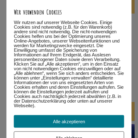
die nächsten Tanzabende
Wir verwenden Cookies
…in Füssen
Wir nutzen auf unserer Webseite Cookies. Einige
Cookies sind notwendig (z.B. für den Warenkorb)
andere sind nicht notwendig. Die nicht-notwendigen
…in Kempten
Cookies helfen uns bei der Optimierung unseres
Online-Angebotes, unserer Webseitenfunktionen und
werden für Marketingzwecke eingesetzt. Die
…in Marktoberdorf
Einwilligung umfasst die Speicherung von
Informationen auf Ihrem Endgerät, das Auslesen
personenbezogener Daten sowie deren Verarbeitung.
…in Wertach
Klicken Sie auf „Alle akzeptieren“, um in den Einsatz
von nicht notwendigen Cookies einzuwilligen oder auf
alle Termine
„Alle ablehnen“, wenn Sie sich anders entscheiden. Sie
können unter „Einstellungen verwalten“ detaillierte
Informationen der von uns eingesetzten Arten von
bitte auf den jeweiligen Link klicken.
Eine Teilnahme ist nur
Cookies erhalten und deren Einstellungen aufrufen. Sie
können die Einstellungen jederzeit aufrufen und
mit Anmeldung möglich!
Cookies auch nachträglich jederzeit abwählen (z.B. in
der Datenschutzerklärung oder unten auf unserer
Webseite).
DJ-Kurse
Alle akzeptieren