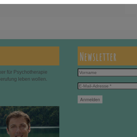
Newsletter
Vorname
ker für Psychotherapie
Berufung leben wollen.
E-
Mail-
Adresse
*