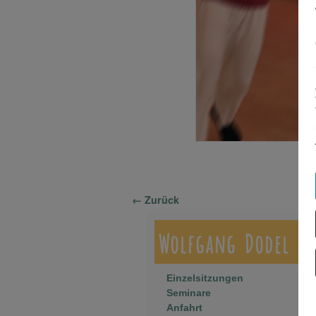
Bilder-Navigation
← Zurück
Wolfgang Dodel
Einzelsitzungen
Seminare
Anfahrt