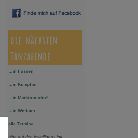
die nächsten
Tanzabende
…in Füssen
…in Kempten
…in Marktoberdorf
…in Wertach
alle Termine
bitte auf den jeweiligen Link