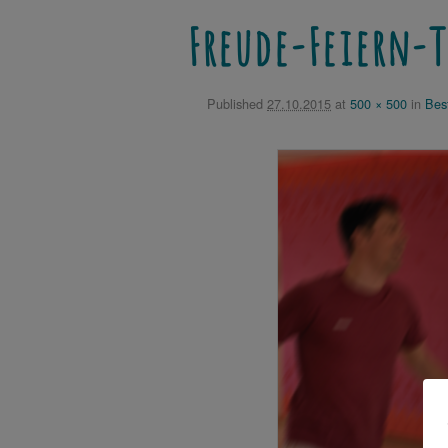
Freude-Feiern-
Published
27.10.2015
at
500 × 500
in
Bes