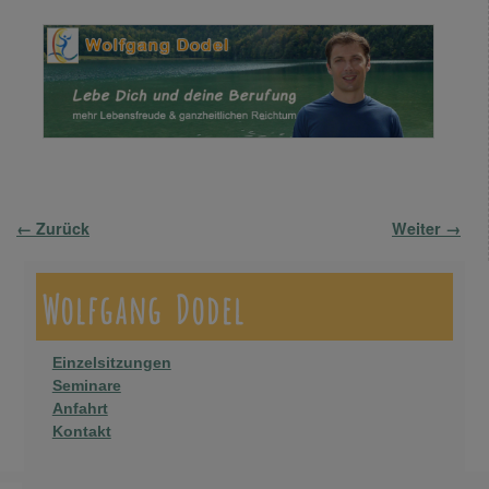
Bilder-Navigation
← Zurück
Weiter →
Wolfgang Dodel
Einzelsitzungen
Seminare
Anfahrt
Kontakt