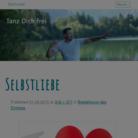
Startseite
Menü ↓
Zum Inhalt wechseln
Zum sekundären Inhalt wechseln
Selbstliebe
Published
01.02.2015
at
318 × 377
in
Bestätigung des
Eintrags