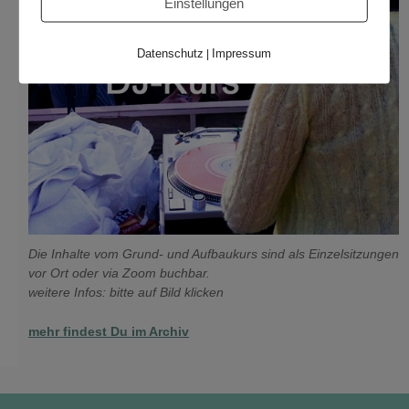
Einstellungen
Datenschutz
Impressum
|
Die Inhalte vom Grund- und Aufbaukurs sind als Einzelsitzungen
vor Ort oder via Zoom buchbar.
weitere Infos: bitte auf Bild klicken
mehr findest Du im Archiv