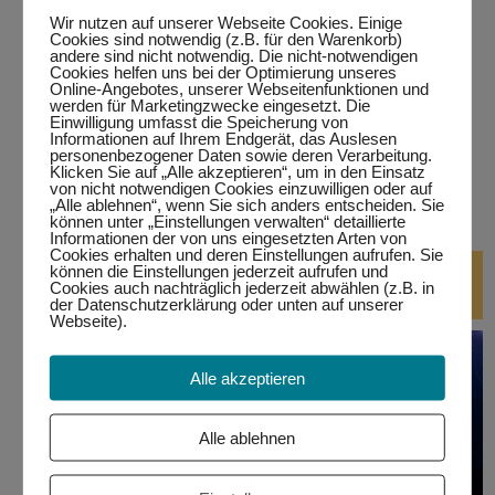
…in Kempten
Wir nutzen auf unserer Webseite Cookies. Einige
Cookies sind notwendig (z.B. für den Warenkorb)
…in Marktoberdorf
andere sind nicht notwendig. Die nicht-notwendigen
Cookies helfen uns bei der Optimierung unseres
Online-Angebotes, unserer Webseitenfunktionen und
…in Wertach
werden für Marketingzwecke eingesetzt. Die
Einwilligung umfasst die Speicherung von
Informationen auf Ihrem Endgerät, das Auslesen
alle Termine
personenbezogener Daten sowie deren Verarbeitung.
Klicken Sie auf „Alle akzeptieren“, um in den Einsatz
von nicht notwendigen Cookies einzuwilligen oder auf
bitte auf den jeweiligen Link klicken.
Eine Teilnahme ist nur
„Alle ablehnen“, wenn Sie sich anders entscheiden. Sie
mit Anmeldung möglich!
können unter „Einstellungen verwalten“ detaillierte
Informationen der von uns eingesetzten Arten von
Cookies erhalten und deren Einstellungen aufrufen. Sie
DJ-Kurse
können die Einstellungen jederzeit aufrufen und
Cookies auch nachträglich jederzeit abwählen (z.B. in
der Datenschutzerklärung oder unten auf unserer
Webseite).
Alle akzeptieren
Alle ablehnen