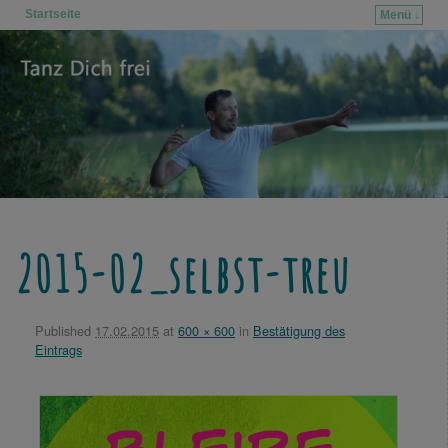
Startseite
Menü ↓
Zum Inhalt wechseln
Zum sekundären Inhalt wechseln
2015-02_selbst-treu
Published
17.02.2015
at
600 × 600
in
Bestätigung des
Eintrags