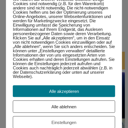
Cookies sind notwendig (z.B. für den Warenkorb)
andere sind nicht notwendig. Die nicht-notwendigen
Cookies helfen uns bei der Optimierung unseres
…in Wertach
Online-Angebotes, unserer Webseitenfunktionen und
werden für Marketingzwecke eingesetzt. Die
alle Termine
Einwilligung umfasst die Speicherung von
Informationen auf Ihrem Endgerät, das Auslesen
personenbezogener Daten sowie deren Verarbeitung.
bitte auf den jeweiligen Link klicken.
Eine Teilnahme ist nur
Klicken Sie auf „Alle akzeptieren“, um in den Einsatz
von nicht notwendigen Cookies einzuwilligen oder auf
mit Anmeldung möglich!
„Alle ablehnen“, wenn Sie sich anders entscheiden. Sie
können unter „Einstellungen verwalten“ detaillierte
Informationen der von uns eingesetzten Arten von
DJ-Kurse
Cookies erhalten und deren Einstellungen aufrufen. Sie
können die Einstellungen jederzeit aufrufen und
Cookies auch nachträglich jederzeit abwählen (z.B. in
der Datenschutzerklärung oder unten auf unserer
Webseite).
Alle akzeptieren
Alle ablehnen
Einstellungen