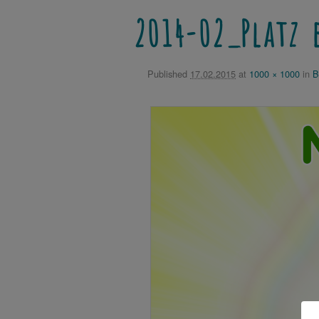
2014-02_Platz
Published
17.02.2015
at
1000 × 1000
in
B