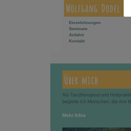
Wolfgang Dodel
Einzelsitzungen
Seminare
Anfahrt
Kontakt
Über mich
Als Tanztherapeut und Heilprakti
begleite ich Menschen, die ihre 
Mehr Infos