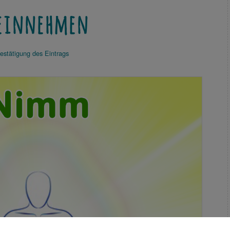
 einnehmen
estätigung des Eintrags