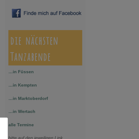
die nächsten
Tanzabende
…in Füssen
…in Kempten
…in Marktoberdorf
…in Wertach
alle Termine
bitte auf den jeweiligen Link