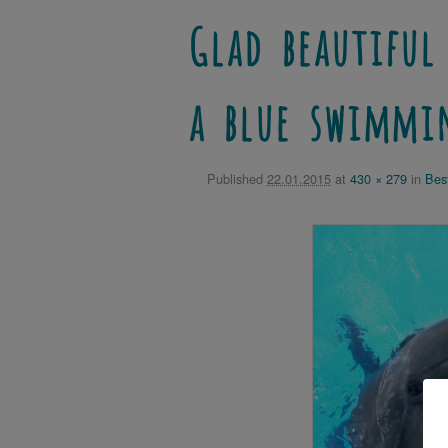
Glad beautiful
a blue swimmi
Published
22.01.2015
at
430 × 279
in
Bes