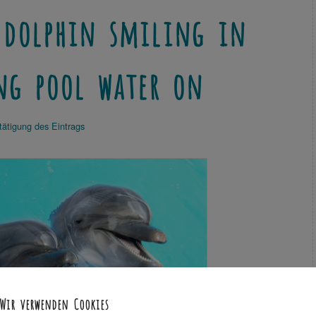
 dolphin smiling in
ng pool water on
tätigung des Eintrags
Wir verwenden Cookies