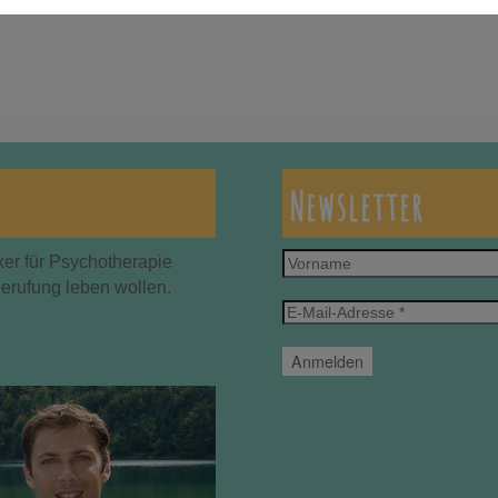
Newsletter
Vorname
ker für Psychotherapie
Berufung leben wollen.
E-
Mail-
Adresse
*