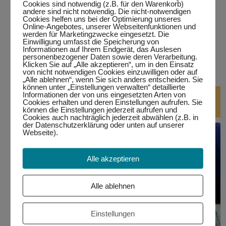
Cookies sind notwendig (z.B. für den Warenkorb)
andere sind nicht notwendig. Die nicht-notwendigen
…in Wertach
Cookies helfen uns bei der Optimierung unseres
Online-Angebotes, unserer Webseitenfunktionen und
werden für Marketingzwecke eingesetzt. Die
alle Termine
Einwilligung umfasst die Speicherung von
Informationen auf Ihrem Endgerät, das Auslesen
personenbezogener Daten sowie deren Verarbeitung.
bitte auf den jeweiligen Link klicken.
Eine Teilnahme ist nur
Klicken Sie auf „Alle akzeptieren“, um in den Einsatz
mit Anmeldung möglich!
von nicht notwendigen Cookies einzuwilligen oder auf
„Alle ablehnen“, wenn Sie sich anders entscheiden. Sie
können unter „Einstellungen verwalten“ detaillierte
DJ-Kurse
Informationen der von uns eingesetzten Arten von
Cookies erhalten und deren Einstellungen aufrufen. Sie
können die Einstellungen jederzeit aufrufen und
Cookies auch nachträglich jederzeit abwählen (z.B. in
der Datenschutzerklärung oder unten auf unserer
Webseite).
Alle akzeptieren
Alle ablehnen
Einstellungen