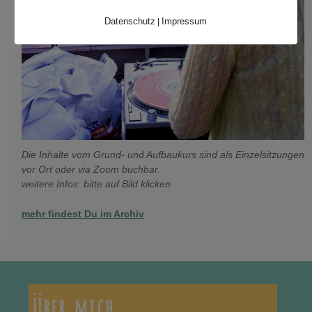
Datenschutz
Impressum
|
Die Inhalte vom Grund- und Aufbaukurs sind als Einzelsitzungen
vor Ort oder via Zoom buchbar.
weitere Infos: bitte auf Bild klicken
mehr findest Du im Archiv
Über mich