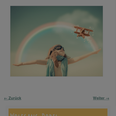
Bilder-Navigation
← Zurück
Weiter →