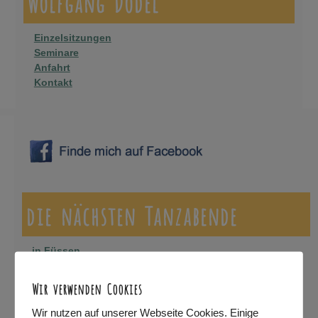
Wolfgang Dodel
Einzelsitzungen
Seminare
Anfahrt
Kontakt
die nächsten Tanzabende
…in Füssen
…in Kempten
Wir verwenden Cookies
…in Marktoberdorf
Wir nutzen auf unserer Webseite Cookies. Einige