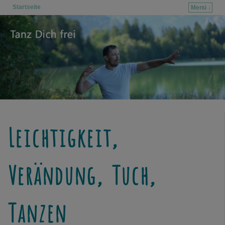
Startseite
Menü ↓
Zum Inhalt wechseln
Zum sekundären Inhalt wechseln
Leichtigkeit,
Verändung, Tuch,
Tanzen