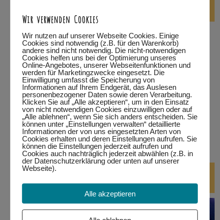
die nächsten Tanzabende
Wir verwenden Cookies
…in Füssen
Wir nutzen auf unserer Webseite Cookies. Einige
Cookies sind notwendig (z.B. für den Warenkorb)
andere sind nicht notwendig. Die nicht-notwendigen
…in Kempten
Cookies helfen uns bei der Optimierung unseres
Online-Angebotes, unserer Webseitenfunktionen und
werden für Marketingzwecke eingesetzt. Die
…in Marktoberdorf
Einwilligung umfasst die Speicherung von
Informationen auf Ihrem Endgerät, das Auslesen
personenbezogener Daten sowie deren Verarbeitung.
…in Wertach
Klicken Sie auf „Alle akzeptieren“, um in den Einsatz
von nicht notwendigen Cookies einzuwilligen oder auf
alle Termine
„Alle ablehnen“, wenn Sie sich anders entscheiden. Sie
können unter „Einstellungen verwalten“ detaillierte
Informationen der von uns eingesetzten Arten von
bitte auf den jeweiligen Link klicken.
Eine Teilnahme ist nur
Cookies erhalten und deren Einstellungen aufrufen. Sie
können die Einstellungen jederzeit aufrufen und
mit Anmeldung möglich!
Cookies auch nachträglich jederzeit abwählen (z.B. in
der Datenschutzerklärung oder unten auf unserer
Webseite).
DJ-Kurse
Alle akzeptieren