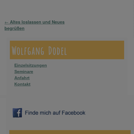
Artikelnavigation
←
Altes loslassen und Neues
begrüßen
Wolfgang Dodel
Einzelsitzungen
Seminare
Anfahrt
Kontakt