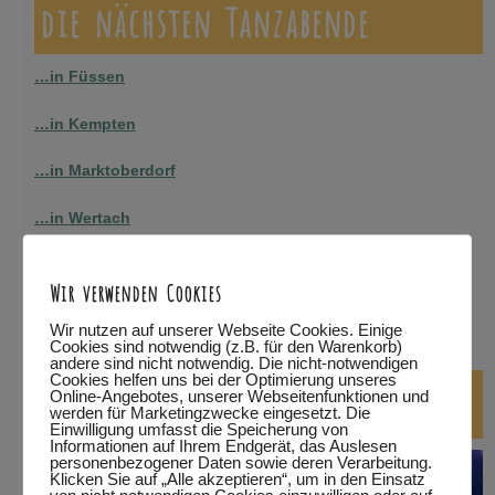
die nächsten Tanzabende
…in Füssen
…in Kempten
…in Marktoberdorf
…in Wertach
alle Termine
Wir verwenden Cookies
bitte auf den jeweiligen Link klicken.
Eine Teilnahme ist nur
Wir nutzen auf unserer Webseite Cookies. Einige
mit Anmeldung möglich!
Cookies sind notwendig (z.B. für den Warenkorb)
andere sind nicht notwendig. Die nicht-notwendigen
Cookies helfen uns bei der Optimierung unseres
DJ-Kurse
Online-Angebotes, unserer Webseitenfunktionen und
werden für Marketingzwecke eingesetzt. Die
Einwilligung umfasst die Speicherung von
Informationen auf Ihrem Endgerät, das Auslesen
personenbezogener Daten sowie deren Verarbeitung.
Klicken Sie auf „Alle akzeptieren“, um in den Einsatz