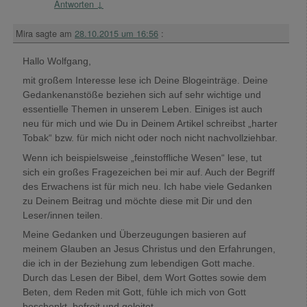
Antworten
↓
Mira
sagte am
28.10.2015 um 16:56
:
Hallo Wolfgang,
mit großem Interesse lese ich Deine Blogeinträge. Deine
Gedankenanstöße beziehen sich auf sehr wichtige und
essentielle Themen in unserem Leben. Einiges ist auch
neu für mich und wie Du in Deinem Artikel schreibst „harter
Tobak“ bzw. für mich nicht oder noch nicht nachvollziehbar.
Wenn ich beispielsweise „feinstoffliche Wesen“ lese, tut
sich ein großes Fragezeichen bei mir auf. Auch der Begriff
des Erwachens ist für mich neu. Ich habe viele Gedanken
zu Deinem Beitrag und möchte diese mit Dir und den
Leser/innen teilen.
Meine Gedanken und Überzeugungen basieren auf
meinem Glauben an Jesus Christus und den Erfahrungen,
die ich in der Beziehung zum lebendigen Gott mache.
Durch das Lesen der Bibel, dem Wort Gottes sowie dem
Beten, dem Reden mit Gott, fühle ich mich von Gott
beschenkt, befreit und geleitet.