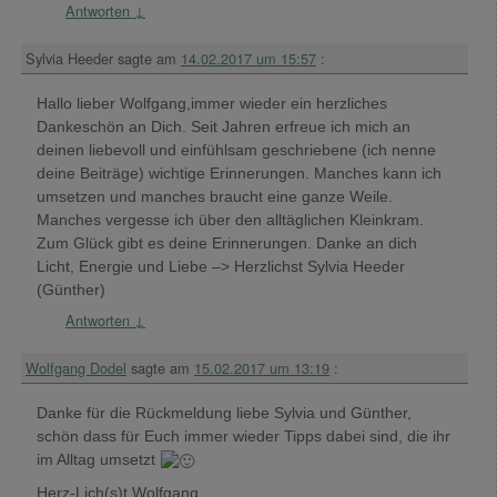
Antworten
↓
Sylvia Heeder
sagte am
14.02.2017 um 15:57
:
Hallo lieber Wolfgang,immer wieder ein herzliches
Dankeschön an Dich. Seit Jahren erfreue ich mich an
deinen liebevoll und einfühlsam geschriebene (ich nenne
deine Beiträge) wichtige Erinnerungen. Manches kann ich
umsetzen und manches braucht eine ganze Weile.
Manches vergesse ich über den alltäglichen Kleinkram.
Zum Glück gibt es deine Erinnerungen. Danke an dich
Licht, Energie und Liebe –> Herzlichst Sylvia Heeder
(Günther)
Antworten
↓
Wolfgang Dodel
sagte am
15.02.2017 um 13:19
:
Danke für die Rückmeldung liebe Sylvia und Günther,
schön dass für Euch immer wieder Tipps dabei sind, die ihr
im Alltag umsetzt
Herz-Lich(s)t Wolfgang