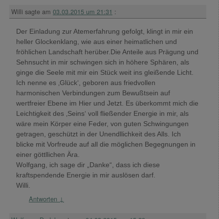
Willi
sagte am
03.03.2015 um 21:31
:
Der Einladung zur Atemerfahrung gefolgt, klingt in mir ein
heller Glockenklang, wie aus einer heimatlichen und
fröhlichen Landschaft herüber.Die Anteile aus Prägung und
Sehnsucht in mir schwingen sich in höhere Sphären, als
ginge die Seele mit mir ein Stück weit ins gleißende Licht.
Ich nenne es ‚Glück‘, geboren aus friedvollen
harmonischen Verbindungen zum Bewußtsein auf
wertfreier Ebene im Hier und Jetzt. Es überkommt mich die
Leichtigkeit des ‚Seins‘ voll fließender Energie in mir, als
wäre mein Körper eine Feder, von guten Schwingungen
getragen, geschützt in der Unendllichkeit des Alls. Ich
blicke mit Vorfreude auf all die möglichen Begegnungen in
einer göttllichen Ära.
Wolfgang, ich sage dir „Danke“, dass ich diese
kraftspendende Energie in mir auslösen darf.
Willi.
Antworten
↓