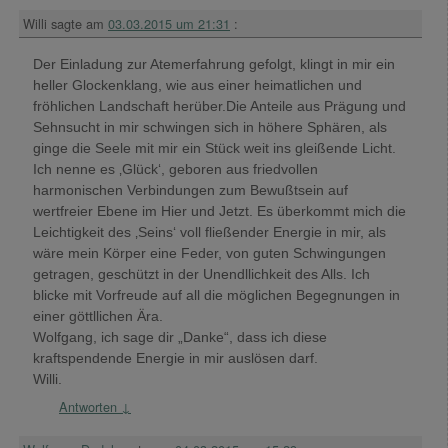
Willi
sagte am
03.03.2015 um 21:31
:
Der Einladung zur Atemerfahrung gefolgt, klingt in mir ein
heller Glockenklang, wie aus einer heimatlichen und
fröhlichen Landschaft herüber.Die Anteile aus Prägung und
Sehnsucht in mir schwingen sich in höhere Sphären, als
ginge die Seele mit mir ein Stück weit ins gleißende Licht.
Ich nenne es ‚Glück‘, geboren aus friedvollen
harmonischen Verbindungen zum Bewußtsein auf
wertfreier Ebene im Hier und Jetzt. Es überkommt mich die
Leichtigkeit des ‚Seins‘ voll fließender Energie in mir, als
wäre mein Körper eine Feder, von guten Schwingungen
getragen, geschützt in der Unendllichkeit des Alls. Ich
blicke mit Vorfreude auf all die möglichen Begegnungen in
einer göttllichen Ära.
Wolfgang, ich sage dir „Danke“, dass ich diese
kraftspendende Energie in mir auslösen darf.
Willi.
Antworten
↓