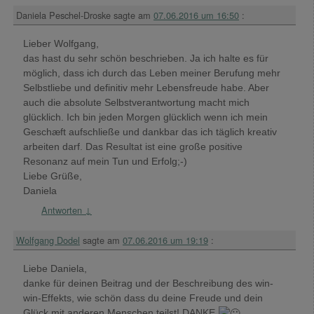
Daniela Peschel-Droske
sagte am
07.06.2016 um 16:50
:
Lieber Wolfgang,
das hast du sehr schön beschrieben. Ja ich halte es für
möglich, dass ich durch das Leben meiner Berufung mehr
Selbstliebe und definitiv mehr Lebensfreude habe. Aber
auch die absolute Selbstverantwortung macht mich
glücklich. Ich bin jeden Morgen glücklich wenn ich mein
Geschæft aufschließe und dankbar das ich täglich kreativ
arbeiten darf. Das Resultat ist eine große positive
Resonanz auf mein Tun und Erfolg;-)
Liebe Grüße,
Daniela
Antworten
↓
Wolfgang Dodel
sagte am
07.06.2016 um 19:19
:
Liebe Daniela,
danke für deinen Beitrag und der Beschreibung des win-
win-Effekts, wie schön dass du deine Freude und dein
Glück mit anderen Menschen teilst! DANKE