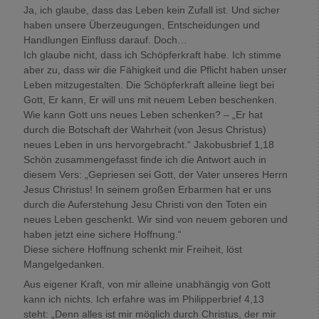
Ja, ich glaube, dass das Leben kein Zufall ist. Und sicher
haben unsere Überzeugungen, Entscheidungen und
Handlungen Einfluss darauf. Doch…
Ich glaube nicht, dass ich Schöpferkraft habe. Ich stimme
aber zu, dass wir die Fähigkeit und die Pflicht haben unser
Leben mitzugestalten. Die Schöpferkraft alleine liegt bei
Gott, Er kann, Er will uns mit neuem Leben beschenken.
Wie kann Gott uns neues Leben schenken? – „Er hat
durch die Botschaft der Wahrheit (von Jesus Christus)
neues Leben in uns hervorgebracht.“ Jakobusbrief 1,18
Schön zusammengefasst finde ich die Antwort auch in
diesem Vers: „Gepriesen sei Gott, der Vater unseres Herrn
Jesus Christus! In seinem großen Erbarmen hat er uns
durch die Auferstehung Jesu Christi von den Toten ein
neues Leben geschenkt. Wir sind von neuem geboren und
haben jetzt eine sichere Hoffnung.“
Diese sichere Hoffnung schenkt mir Freiheit, löst
Mangelgedanken.
Aus eigener Kraft, von mir alleine unabhängig von Gott
kann ich nichts. Ich erfahre was im Philipperbrief 4,13
steht: „Denn alles ist mir möglich durch Christus, der mir