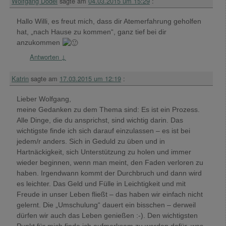
Wolfgang Dodel
sagte am
04.03.2015 um 15:29
:
Hallo Willi, es freut mich, dass dir Atemerfahrung geholfen
hat, „nach Hause zu kommen“, ganz tief bei dir
anzukommen
Antworten
↓
Katrin
sagte am
17.03.2015 um 12:19
:
Lieber Wolfgang,
meine Gedanken zu dem Thema sind: Es ist ein Prozess.
Alle Dinge, die du ansprichst, sind wichtig darin. Das
wichtigste finde ich sich darauf einzulassen – es ist bei
jedem/r anders. Sich in Geduld zu üben und in
Hartnäckigkeit, sich Unterstützung zu holen und immer
wieder beginnen, wenn man meint, den Faden verloren zu
haben. Irgendwann kommt der Durchbruch und dann wird
es leichter. Das Geld und Fülle in Leichtigkeit und mit
Freude in unser Leben fließt – das haben wir einfach nicht
gelernt. Die „Umschulung“ dauert ein bisschen – derweil
dürfen wir auch das Leben genießen :-). Den wichtigsten