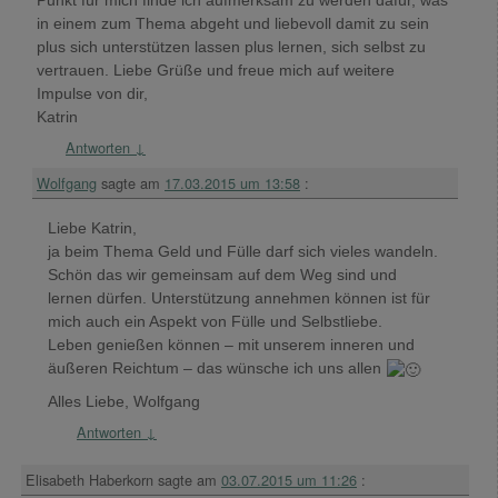
Punkt für mich finde ich aufmerksam zu werden dafür, was
in einem zum Thema abgeht und liebevoll damit zu sein
plus sich unterstützen lassen plus lernen, sich selbst zu
vertrauen. Liebe Grüße und freue mich auf weitere
Impulse von dir,
Katrin
Antworten
↓
Wolfgang
sagte am
17.03.2015 um 13:58
:
Liebe Katrin,
ja beim Thema Geld und Fülle darf sich vieles wandeln.
Schön das wir gemeinsam auf dem Weg sind und
lernen dürfen. Unterstützung annehmen können ist für
mich auch ein Aspekt von Fülle und Selbstliebe.
Leben genießen können – mit unserem inneren und
äußeren Reichtum – das wünsche ich uns allen
Alles Liebe, Wolfgang
Antworten
↓
Elisabeth Haberkorn
sagte am
03.07.2015 um 11:26
: