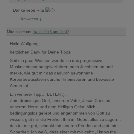
Danke liebe Rita
Antworten
↓
Mira
sagte am
04.11.2015 um 21:37
:
Hallo Wolfgang,
herzlichen Dank für Deine Tipps!
Seit ein paar Wochen wende ich das progressive
Muskelentspannungsverfahren nach Jacobsen an und
merke, wie gut mir das dadurch gewonnene
Körperbewusstsein durchs Hineinspüren und bewusste
Atmen tut.
Ein weiterer Tipp… BETEN :).
Zum dreieinigen Gott, unserem Vater, Jesus Christus
unserem Herrn und dem Heiligen Geist. Mich
bedingungslos geliebt und angenommen von Gott zu
wissen, gibt mir die Freiheit Ihm im Gebet alles zu sagen…
das tut mir gut, schenkt mir inneren Frieden und gibt mir
Sicherheit. Ich weiß, dass einer mit mir geht: „I know the