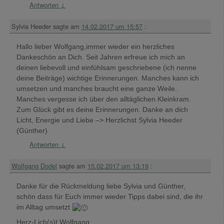
Antworten
↓
Sylvia Heeder
sagte am
14.02.2017 um 15:57
:
Hallo lieber Wolfgang,immer wieder ein herzliches
Dankeschön an Dich. Seit Jahren erfreue ich mich an
deinen liebevoll und einfühlsam geschriebene (ich nenne
deine Beiträge) wichtige Erinnerungen. Manches kann ich
umsetzen und manches braucht eine ganze Weile.
Manches vergesse ich über den alltäglichen Kleinkram.
Zum Glück gibt es deine Erinnerungen. Danke an dich
Licht, Energie und Liebe –> Herzlichst Sylvia Heeder
(Günther)
Antworten
↓
Wolfgang Dodel
sagte am
15.02.2017 um 13:19
:
Danke für die Rückmeldung liebe Sylvia und Günther,
schön dass für Euch immer wieder Tipps dabei sind, die ihr
im Alltag umsetzt
Herz-Lich(s)t Wolfgang