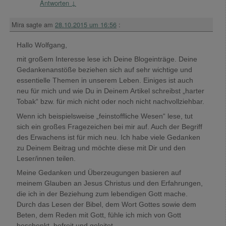
Antworten
↓
Mira
sagte am
28.10.2015 um 16:56
:
Hallo Wolfgang,
mit großem Interesse lese ich Deine Blogeinträge. Deine
Gedankenanstöße beziehen sich auf sehr wichtige und
essentielle Themen in unserem Leben. Einiges ist auch
neu für mich und wie Du in Deinem Artikel schreibst „harter
Tobak“ bzw. für mich nicht oder noch nicht nachvollziehbar.
Wenn ich beispielsweise „feinstoffliche Wesen“ lese, tut
sich ein großes Fragezeichen bei mir auf. Auch der Begriff
des Erwachens ist für mich neu. Ich habe viele Gedanken
zu Deinem Beitrag und möchte diese mit Dir und den
Leser/innen teilen.
Meine Gedanken und Überzeugungen basieren auf
meinem Glauben an Jesus Christus und den Erfahrungen,
die ich in der Beziehung zum lebendigen Gott mache.
Durch das Lesen der Bibel, dem Wort Gottes sowie dem
Beten, dem Reden mit Gott, fühle ich mich von Gott
beschenkt, befreit und geleitet.