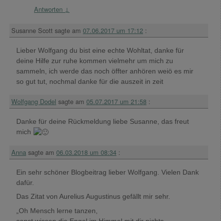
Antworten
↓
Susanne Scott
sagte am
07.06.2017 um 17:12
:
Lieber Wolfgang du bist eine echte Wohltat, danke für
deine Hilfe zur ruhe kommen vielmehr um mich zu
sammeln, ich werde das noch öffter anhören weiö es mir
so gut tut, nochmal danke für die auszeit in zeit
Wolfgang Dodel
sagte am
05.07.2017 um 21:58
:
Danke für deine Rückmeldung liebe Susanne, das freut
mich
Anna
sagte am
06.03.2018 um 08:34
:
Ein sehr schöner Blogbeitrag lieber Wolfgang. Vielen Dank
dafür.
Das Zitat von Aurelius Augustinus gefällt mir sehr.
„Oh Mensch lerne tanzen,
sonst wissen die Engel im Himmel mit dir nichts