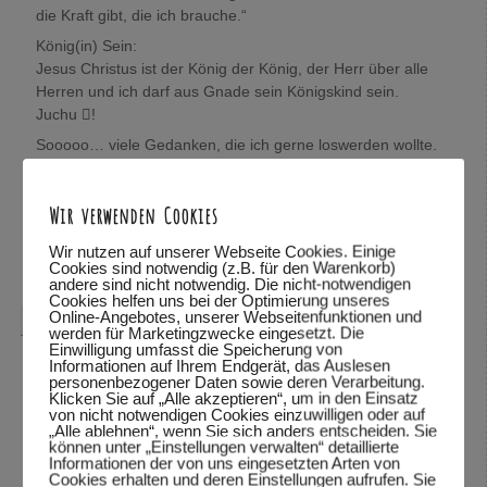
die Kraft gibt, die ich brauche.“
König(in) Sein:
Jesus Christus ist der König der König, der Herr über alle
Herren und ich darf aus Gnade sein Königskind sein.
Juchu !
Sooooo… viele Gedanken, die ich gerne loswerden wollte.
Wolfgang, mich würde sehr interessieren, was Du darüber
denkst.
Wir verwenden Cookies
In Verbundenheit,
Mira
Wir nutzen auf unserer Webseite Cookies. Einige
Cookies sind notwendig (z.B. für den Warenkorb)
Antworten
↓
andere sind nicht notwendig. Die nicht-notwendigen
Cookies helfen uns bei der Optimierung unseres
Online-Angebotes, unserer Webseitenfunktionen und
Wolfgang Dodel
sagte am
28.10.2015 um 22:08
:
werden für Marketingzwecke eingesetzt. Die
Einwilligung umfasst die Speicherung von
Hallo Mira,
Informationen auf Ihrem Endgerät, das Auslesen
personenbezogener Daten sowie deren Verarbeitung.
vielen Dank für das mitteilen deiner Gedanken. Schön,
Klicken Sie auf „Alle akzeptieren“, um in den Einsatz
von nicht notwendigen Cookies einzuwilligen oder auf
dass du so viele Bibelstellen zitieren kannst und mit uns
„Alle ablehnen“, wenn Sie sich anders entscheiden. Sie
teilst.
können unter „Einstellungen verwalten“ detaillierte
Informationen der von uns eingesetzten Arten von
Was ich über deine Gedanken denke? Ich habe deine
Cookies erhalten und deren Einstellungen aufrufen. Sie