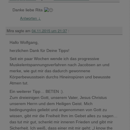
Danke liebe Rita
Antworten
↓
Mira
sagte am
04.11.2015 um 21:37
:
Hallo Wolfgang,
herzlichen Dank für Deine Tipps!
Seit ein paar Wochen wende ich das progressive
Muskelentspannungsverfahren nach Jacobsen an und
merke, wie gut mir das dadurch gewonnene
Körperbewusstsein durchs Hineinspüren und bewusste
Atmen tut.
Ein weiterer Tipp… BETEN :).
Zum dreieinigen Gott, unserem Vater, Jesus Christus
unserem Herrn und dem Heiligen Geist. Mich
bedingungslos geliebt und angenommen von Gott zu
wissen, gibt mir die Freiheit Ihm im Gebet alles zu sagen…
das tut mir gut, schenkt mir inneren Frieden und gibt mir
Sicherheit. Ich weiß, dass einer mit mir geht: „I know the