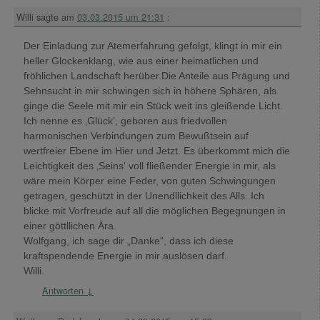
Willi
sagte am
03.03.2015 um 21:31
:
Der Einladung zur Atemerfahrung gefolgt, klingt in mir ein
heller Glockenklang, wie aus einer heimatlichen und
fröhlichen Landschaft herüber.Die Anteile aus Prägung und
Sehnsucht in mir schwingen sich in höhere Sphären, als
ginge die Seele mit mir ein Stück weit ins gleißende Licht.
Ich nenne es ‚Glück‘, geboren aus friedvollen
harmonischen Verbindungen zum Bewußtsein auf
wertfreier Ebene im Hier und Jetzt. Es überkommt mich die
Leichtigkeit des ‚Seins‘ voll fließender Energie in mir, als
wäre mein Körper eine Feder, von guten Schwingungen
getragen, geschützt in der Unendllichkeit des Alls. Ich
blicke mit Vorfreude auf all die möglichen Begegnungen in
einer göttllichen Ära.
Wolfgang, ich sage dir „Danke“, dass ich diese
kraftspendende Energie in mir auslösen darf.
Willi.
Antworten
↓