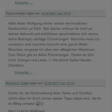
Antworten
↓
Sylvia Heeder
sagte am
14.02.2017 um 15:57
:
Hallo lieber Wolfgang,immer wieder ein herzliches
Dankeschön an Dich. Seit Jahren erfreue ich mich an
deinen liebevoll und einfühlsam geschriebene (ich nenne
deine Beiträge) wichtige Erinnerungen. Manches kann ich
umsetzen und manches braucht eine ganze Weile.
Manches vergesse ich über den alltäglichen Kleinkram.
Zum Glück gibt es deine Erinnerungen. Danke an dich
Licht, Energie und Liebe –> Herzlichst Sylvia Heeder
(Günther)
Antworten
↓
Wolfgang Dodel
sagte am
15.02.2017 um 13:19
:
Danke für die Rückmeldung liebe Sylvia und Günther,
schön dass für Euch immer wieder Tipps dabei sind, die ihr
im Alltag umsetzt
Herz-Lich(s)t Wolfgang