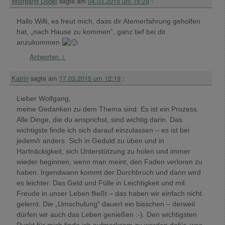
Wolfgang Dodel
sagte am
04.03.2015 um 15:29
:
Hallo Willi, es freut mich, dass dir Atemerfahrung geholfen
hat, „nach Hause zu kommen“, ganz tief bei dir
anzukommen
Antworten
↓
Katrin
sagte am
17.03.2015 um 12:19
:
Lieber Wolfgang,
meine Gedanken zu dem Thema sind: Es ist ein Prozess.
Alle Dinge, die du ansprichst, sind wichtig darin. Das
wichtigste finde ich sich darauf einzulassen – es ist bei
jedem/r anders. Sich in Geduld zu üben und in
Hartnäckigkeit, sich Unterstützung zu holen und immer
wieder beginnen, wenn man meint, den Faden verloren zu
haben. Irgendwann kommt der Durchbruch und dann wird
es leichter. Das Geld und Fülle in Leichtigkeit und mit
Freude in unser Leben fließt – das haben wir einfach nicht
gelernt. Die „Umschulung“ dauert ein bisschen – derweil
dürfen wir auch das Leben genießen :-). Den wichtigsten