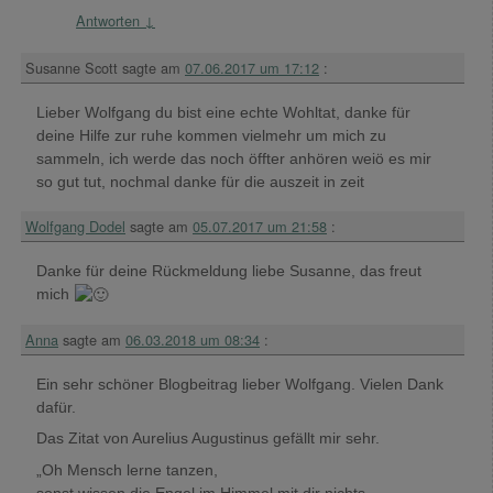
Antworten
↓
Susanne Scott
sagte am
07.06.2017 um 17:12
:
Lieber Wolfgang du bist eine echte Wohltat, danke für
deine Hilfe zur ruhe kommen vielmehr um mich zu
sammeln, ich werde das noch öffter anhören weiö es mir
so gut tut, nochmal danke für die auszeit in zeit
Wolfgang Dodel
sagte am
05.07.2017 um 21:58
:
Danke für deine Rückmeldung liebe Susanne, das freut
mich
Anna
sagte am
06.03.2018 um 08:34
:
Ein sehr schöner Blogbeitrag lieber Wolfgang. Vielen Dank
dafür.
Das Zitat von Aurelius Augustinus gefällt mir sehr.
„Oh Mensch lerne tanzen,
sonst wissen die Engel im Himmel mit dir nichts