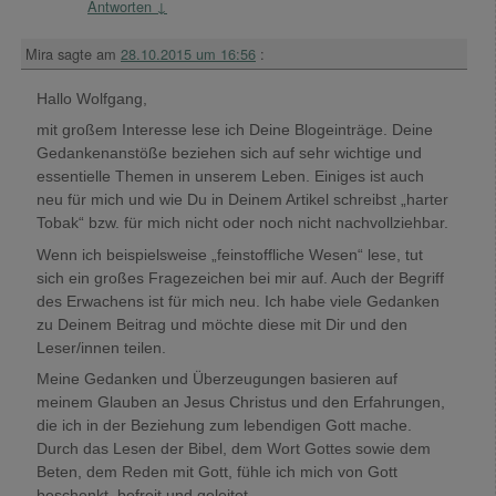
Antworten
↓
Mira
sagte am
28.10.2015 um 16:56
:
Hallo Wolfgang,
mit großem Interesse lese ich Deine Blogeinträge. Deine
Gedankenanstöße beziehen sich auf sehr wichtige und
essentielle Themen in unserem Leben. Einiges ist auch
neu für mich und wie Du in Deinem Artikel schreibst „harter
Tobak“ bzw. für mich nicht oder noch nicht nachvollziehbar.
Wenn ich beispielsweise „feinstoffliche Wesen“ lese, tut
sich ein großes Fragezeichen bei mir auf. Auch der Begriff
des Erwachens ist für mich neu. Ich habe viele Gedanken
zu Deinem Beitrag und möchte diese mit Dir und den
Leser/innen teilen.
Meine Gedanken und Überzeugungen basieren auf
meinem Glauben an Jesus Christus und den Erfahrungen,
die ich in der Beziehung zum lebendigen Gott mache.
Durch das Lesen der Bibel, dem Wort Gottes sowie dem
Beten, dem Reden mit Gott, fühle ich mich von Gott
beschenkt, befreit und geleitet.