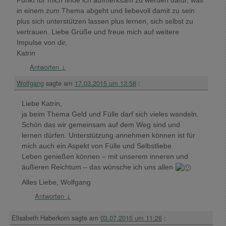
Punkt für mich finde ich aufmerksam zu werden dafür, was
in einem zum Thema abgeht und liebevoll damit zu sein
plus sich unterstützen lassen plus lernen, sich selbst zu
vertrauen. Liebe Grüße und freue mich auf weitere
Impulse von dir,
Katrin
Antworten
↓
Wolfgang
sagte am
17.03.2015 um 13:58
:
Liebe Katrin,
ja beim Thema Geld und Fülle darf sich vieles wandeln.
Schön das wir gemeinsam auf dem Weg sind und
lernen dürfen. Unterstützung annehmen können ist für
mich auch ein Aspekt von Fülle und Selbstliebe.
Leben genießen können – mit unserem inneren und
äußeren Reichtum – das wünsche ich uns allen
Alles Liebe, Wolfgang
Antworten
↓
Elisabeth Haberkorn
sagte am
03.07.2015 um 11:26
: