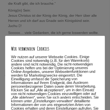
die Kraft gibt, die ich brauche.“
König(in) Sein:
Jesus Christus ist der König der König, der Herr über alle
Herren und ich darf aus Gnade sein Königskind sein.
Juchu !
Sooooo… viele Gedanken, die ich gerne loswerden wollte.
Wolfgang, mich würde sehr interessieren, was Du darüber
denkst.
Wir verwenden Cookies
In Verbundenheit,
Mira
Wir nutzen auf unserer Webseite Cookies. Einige
Cookies sind notwendig (z.B. für den Warenkorb)
Antworten
↓
andere sind nicht notwendig. Die nicht-notwendigen
Cookies helfen uns bei der Optimierung unseres
Online-Angebotes, unserer Webseitenfunktionen und
Wolfgang Dodel
sagte am
28.10.2015 um 22:08
:
werden für Marketingzwecke eingesetzt. Die
Einwilligung umfasst die Speicherung von
Hallo Mira,
Informationen auf Ihrem Endgerät, das Auslesen
personenbezogener Daten sowie deren Verarbeitung.
vielen Dank für das mitteilen deiner Gedanken. Schön,
Klicken Sie auf „Alle akzeptieren“, um in den Einsatz
von nicht notwendigen Cookies einzuwilligen oder auf
dass du so viele Bibelstellen zitieren kannst und mit uns
„Alle ablehnen“, wenn Sie sich anders entscheiden. Sie
teilst.
können unter „Einstellungen verwalten“ detaillierte
Informationen der von uns eingesetzten Arten von
Was ich über deine Gedanken denke? Ich habe deine
Cookies erhalten und deren Einstellungen aufrufen. Sie