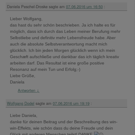
Daniela Peschel-Droske
sagte am
07.06.2016 um 16:50
:
Lieber Wolfgang,
das hast du sehr schön beschrieben. Ja ich halte es für
möglich, dass ich durch das Leben meiner Berufung mehr
Selbstliebe und definitiv mehr Lebensfreude habe. Aber
auch die absolute Selbstverantwortung macht mich
glücklich. Ich bin jeden Morgen glücklich wenn ich mein
Geschæft aufschließe und dankbar das ich täglich kreativ
arbeiten darf. Das Resultat ist eine große positive
Resonanz auf mein Tun und Erfolg;-)
Liebe Grüße,
Daniela
Antworten
↓
Wolfgang Dodel
sagte am
07.06.2016 um 19:19
:
Liebe Daniela,
danke für deinen Beitrag und der Beschreibung des win-
win-Effekts, wie schön dass du deine Freude und dein
Glück mit anderen Menschen teilst! DANKE