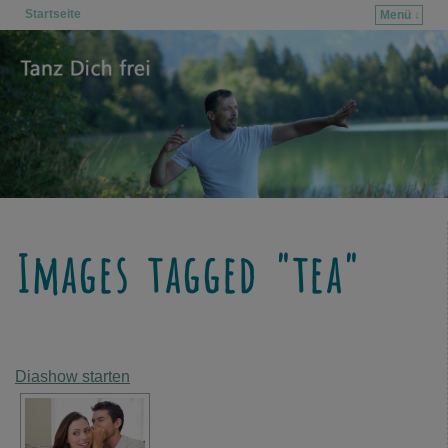
Startseite
Menü ↓
Zum Inhalt wechseln
Zum sekundären Inhalt wechseln
Images tagged "tea"
Diashow starten