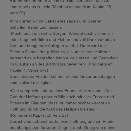
•Durch Seinen Sohn Jesus Christus verspricht uns Gott
immer bei uns zu sein (Matthäusevangelium Kapitel 28,
Vers 20).
•Ihm dürfen wir im Gebet alles sagen und unseren
Gefühlen freien Lauf lassen.
„Macht euch um nichts Sorgen! Wendet euch vielmehr in
jeder Lage mit Bitten und Flehen und voll Dankbarkeit an
Gott und bringt eure Anliegen vor ihn. Dann wird der
Frieden Gottes, der größer ist, als unser menschlicher
Verstand es je begreifen kann eure Herzen und Gedanken
im Glauben an Jesus Christus bewahren“ (Philliperbrief
Kapitel 4, Verse 6+7)
Durch diesen Frieden können wir wie Kinder unbefangen
sein, voller Leichtigkeit.
•Gott verspricht zudem, dass Er uns erfüllen kann: „Der
Gott der Hoffnung aber erfülle euch mit aller Freude und
Frieden im Glauben, dass ihr immer reicher werdet an
Hoffnung durch die Kraft des Heiligen Geistes.“
(Römerbrief Kapitel 15 Vers 13)
Das ist eine Lebensfreude, eine Hoffnung und ein Friede
unabhängig von äußeren Dingen, unabhängig von meiner