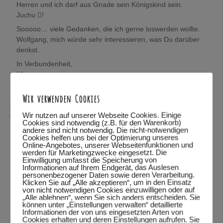
Herren und ich darf aus Gnade sein Königskind sein.
Juchu !
Sooooo… viele Gedanken, die ich gerne loswerden wollte.
Wolfgang, mich würde sehr interessieren, was Du darüber
denkst.
In Verbundenheit,
Mira
Antworten
↓
Wir verwenden Cookies
Wolfgang Dodel
sagte am
28.10.2015 um 22:08
:
Wir nutzen auf unserer Webseite Cookies. Einige
Cookies sind notwendig (z.B. für den Warenkorb)
Hallo Mira,
andere sind nicht notwendig. Die nicht-notwendigen
Cookies helfen uns bei der Optimierung unseres
vielen Dank für das mitteilen deiner Gedanken. Schön,
Online-Angebotes, unserer Webseitenfunktionen und
werden für Marketingzwecke eingesetzt. Die
dass du so viele Bibelstellen zitieren kannst und mit uns
Einwilligung umfasst die Speicherung von
teilst.
Informationen auf Ihrem Endgerät, das Auslesen
personenbezogener Daten sowie deren Verarbeitung.
Was ich über deine Gedanken denke? Ich habe deine
Klicken Sie auf „Alle akzeptieren“, um in den Einsatz
Worte und deine Wahrheit gelesen und kann sie so stehen
von nicht notwendigen Cookies einzuwilligen oder auf
„Alle ablehnen“, wenn Sie sich anders entscheiden. Sie
lassen. Vieles was du beschreibst, kann ich fühlen.
können unter „Einstellungen verwalten“ detaillierte
Informationen der von uns eingesetzten Arten von
Es freut mich sehr, dass du dich von Gott beschenkt,
Cookies erhalten und deren Einstellungen aufrufen. Sie