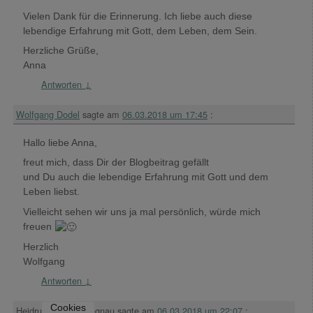
Vielen Dank für die Erinnerung. Ich liebe auch diese
lebendige Erfahrung mit Gott, dem Leben, dem Sein.
Herzliche Grüße,
Anna
Antworten
↓
Wolfgang Dodel
sagte am
06.03.2018 um 17:45
:
Hallo liebe Anna,
freut mich, dass Dir der Blogbeitrag gefällt
und Du auch die lebendige Erfahrung mit Gott und dem
Leben liebst.
Vielleicht sehen wir uns ja mal persönlich, würde mich
freuen
Herzlich
Wolfgang
Antworten
↓
Cookies
Heidrun Margot Langnau
sagte am
06.03.2018 um 22:07
: