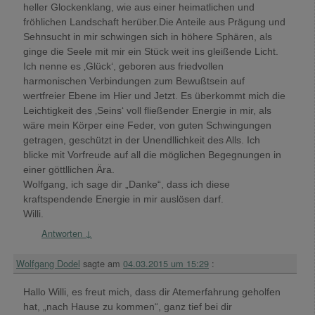
heller Glockenklang, wie aus einer heimatlichen und
fröhlichen Landschaft herüber.Die Anteile aus Prägung und
Sehnsucht in mir schwingen sich in höhere Sphären, als
ginge die Seele mit mir ein Stück weit ins gleißende Licht.
Ich nenne es ‚Glück‘, geboren aus friedvollen
harmonischen Verbindungen zum Bewußtsein auf
wertfreier Ebene im Hier und Jetzt. Es überkommt mich die
Leichtigkeit des ‚Seins‘ voll fließender Energie in mir, als
wäre mein Körper eine Feder, von guten Schwingungen
getragen, geschützt in der Unendllichkeit des Alls. Ich
blicke mit Vorfreude auf all die möglichen Begegnungen in
einer göttllichen Ära.
Wolfgang, ich sage dir „Danke“, dass ich diese
kraftspendende Energie in mir auslösen darf.
Willi.
Antworten
↓
Wolfgang Dodel
sagte am
04.03.2015 um 15:29
:
Hallo Willi, es freut mich, dass dir Atemerfahrung geholfen
hat, „nach Hause zu kommen“, ganz tief bei dir