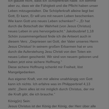
Ich glaube nicht, dass ich Schöpferkraft habe. Ich stimme
aber zu, dass wir die Fähigkeit und die Pflicht haben unser
Leben mitzugestalten. Die Schöpferkraft alleine liegt bei
Gott, Er kann, Er will uns mit neuem Leben beschenken.
Wie kann Gott uns neues Leben schenken? – „Er hat
durch die Botschaft der Wahrheit (von Jesus Christus)
neues Leben in uns hervorgebracht.“ Jakobusbrief 1,18
Schön zusammengefasst finde ich die Antwort auch in
diesem Vers: „Gepriesen sei Gott, der Vater unseres Herrn
Jesus Christus! In seinem großen Erbarmen hat er uns
durch die Auferstehung Jesu Christi von den Toten ein
neues Leben geschenkt. Wir sind von neuem geboren und
haben jetzt eine sichere Hoffnung.“
Diese sichere Hoffnung schenkt mir Freiheit, löst
Mangelgedanken.
Aus eigener Kraft, von mir alleine unabhängig von Gott
kann ich nichts. Ich erfahre was im Philipperbrief 4,13
steht: „Denn alles ist mir möglich durch Christus, der mir
die Kraft gibt, die ich brauche.“
König(in) Sein:
Jesus Christus ist der König der König, der Herr über alle