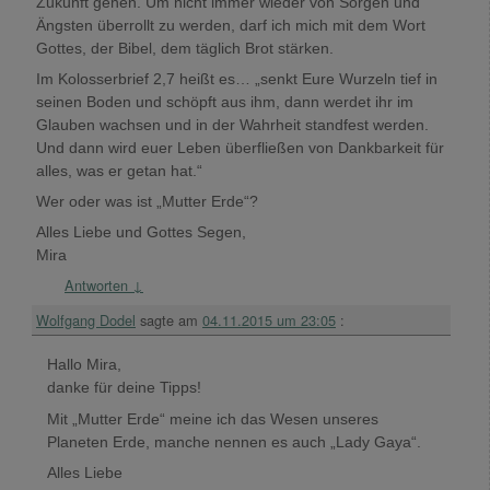
Zukunft gehen. Um nicht immer wieder von Sorgen und
Ängsten überrollt zu werden, darf ich mich mit dem Wort
Gottes, der Bibel, dem täglich Brot stärken.
Im Kolosserbrief 2,7 heißt es… „senkt Eure Wurzeln tief in
seinen Boden und schöpft aus ihm, dann werdet ihr im
Glauben wachsen und in der Wahrheit standfest werden.
Und dann wird euer Leben überfließen von Dankbarkeit für
alles, was er getan hat.“
Wer oder was ist „Mutter Erde“?
Alles Liebe und Gottes Segen,
Mira
Antworten
↓
Wolfgang Dodel
sagte am
04.11.2015 um 23:05
:
Hallo Mira,
danke für deine Tipps!
Mit „Mutter Erde“ meine ich das Wesen unseres
Planeten Erde, manche nennen es auch „Lady Gaya“.
Alles Liebe