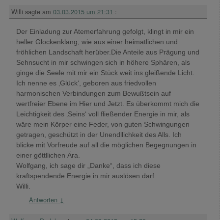
Willi
sagte am
03.03.2015 um 21:31
:
Der Einladung zur Atemerfahrung gefolgt, klingt in mir ein
heller Glockenklang, wie aus einer heimatlichen und
fröhlichen Landschaft herüber.Die Anteile aus Prägung und
Sehnsucht in mir schwingen sich in höhere Sphären, als
ginge die Seele mit mir ein Stück weit ins gleißende Licht.
Ich nenne es ‚Glück‘, geboren aus friedvollen
harmonischen Verbindungen zum Bewußtsein auf
wertfreier Ebene im Hier und Jetzt. Es überkommt mich die
Leichtigkeit des ‚Seins‘ voll fließender Energie in mir, als
wäre mein Körper eine Feder, von guten Schwingungen
getragen, geschützt in der Unendllichkeit des Alls. Ich
blicke mit Vorfreude auf all die möglichen Begegnungen in
einer göttllichen Ära.
Wolfgang, ich sage dir „Danke“, dass ich diese
kraftspendende Energie in mir auslösen darf.
Willi.
Antworten
↓