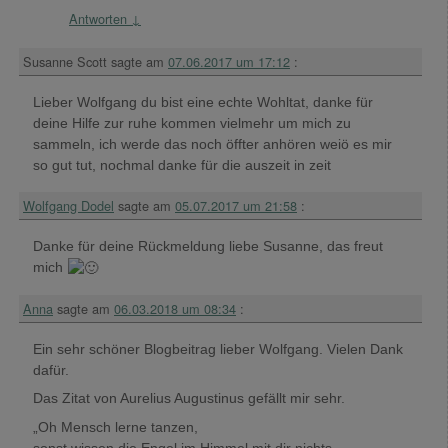
Antworten
↓
Susanne Scott
sagte am
07.06.2017 um 17:12
:
Lieber Wolfgang du bist eine echte Wohltat, danke für
deine Hilfe zur ruhe kommen vielmehr um mich zu
sammeln, ich werde das noch öffter anhören weiö es mir
so gut tut, nochmal danke für die auszeit in zeit
Wolfgang Dodel
sagte am
05.07.2017 um 21:58
:
Danke für deine Rückmeldung liebe Susanne, das freut
mich
Anna
sagte am
06.03.2018 um 08:34
:
Ein sehr schöner Blogbeitrag lieber Wolfgang. Vielen Dank
dafür.
Das Zitat von Aurelius Augustinus gefällt mir sehr.
„Oh Mensch lerne tanzen,
sonst wissen die Engel im Himmel mit dir nichts