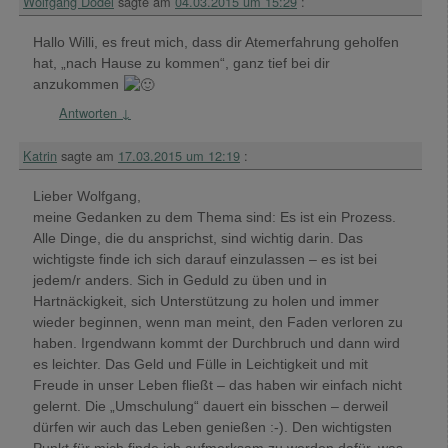
Wolfgang Dodel
sagte am
04.03.2015 um 15:29
:
Hallo Willi, es freut mich, dass dir Atemerfahrung geholfen
hat, „nach Hause zu kommen“, ganz tief bei dir
anzukommen
Antworten
↓
Katrin
sagte am
17.03.2015 um 12:19
:
Lieber Wolfgang,
meine Gedanken zu dem Thema sind: Es ist ein Prozess.
Alle Dinge, die du ansprichst, sind wichtig darin. Das
wichtigste finde ich sich darauf einzulassen – es ist bei
jedem/r anders. Sich in Geduld zu üben und in
Hartnäckigkeit, sich Unterstützung zu holen und immer
wieder beginnen, wenn man meint, den Faden verloren zu
haben. Irgendwann kommt der Durchbruch und dann wird
es leichter. Das Geld und Fülle in Leichtigkeit und mit
Freude in unser Leben fließt – das haben wir einfach nicht
gelernt. Die „Umschulung“ dauert ein bisschen – derweil
dürfen wir auch das Leben genießen :-). Den wichtigsten