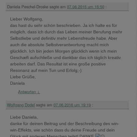
Daniela Peschel-Droske
sagte am
07.06.2016 um 16:50
:
Lieber Wolfgang,
das hast du sehr schön beschrieben. Ja ich halte es für
möglich, dass ich durch das Leben meiner Berufung mehr
Selbstliebe und definitiv mehr Lebensfreude habe. Aber
auch die absolute Selbstverantwortung macht mich
glücklich. Ich bin jeden Morgen glücklich wenn ich mein
Geschæft aufschließe und dankbar das ich täglich kreativ
arbeiten darf. Das Resultat ist eine große positive
Resonanz auf mein Tun und Erfolg;-)
Liebe Grüße,
Daniela
Antworten
↓
Wolfgang Dodel
sagte am
07.06.2016 um 19:19
:
Liebe Daniela,
danke für deinen Beitrag und der Beschreibung des win-
win-Effekts, wie schön dass du deine Freude und dein
Glück mit anderen Menschen teilst! DANKE