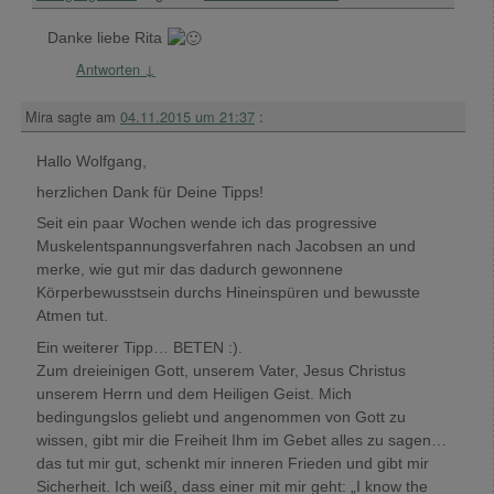
Danke liebe Rita
Antworten
↓
Mira
sagte am
04.11.2015 um 21:37
:
Hallo Wolfgang,
herzlichen Dank für Deine Tipps!
Seit ein paar Wochen wende ich das progressive
Muskelentspannungsverfahren nach Jacobsen an und
merke, wie gut mir das dadurch gewonnene
Körperbewusstsein durchs Hineinspüren und bewusste
Atmen tut.
Ein weiterer Tipp… BETEN :).
Zum dreieinigen Gott, unserem Vater, Jesus Christus
unserem Herrn und dem Heiligen Geist. Mich
bedingungslos geliebt und angenommen von Gott zu
wissen, gibt mir die Freiheit Ihm im Gebet alles zu sagen…
das tut mir gut, schenkt mir inneren Frieden und gibt mir
Sicherheit. Ich weiß, dass einer mit mir geht: „I know the