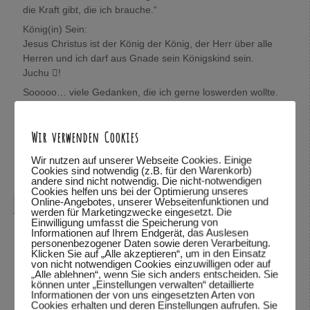
die Kraft gibt, die ich brauche.“
König(in) Sein:
Jesus Christus ist der König der König, der Herr über alle
Herren und ich darf aus Gnade sein Königskind sein.
Juchu !
Sooooo… viele Gedanken, die ich gerne loswerden wollte.
Wolfgang, mich würde sehr interessieren, was Du darüber
denkst.
Wir verwenden Cookies
In Verbundenheit,
Mira
Wir nutzen auf unserer Webseite Cookies. Einige
Cookies sind notwendig (z.B. für den Warenkorb)
Antworten
↓
andere sind nicht notwendig. Die nicht-notwendigen
Cookies helfen uns bei der Optimierung unseres
Online-Angebotes, unserer Webseitenfunktionen und
Wolfgang Dodel
sagte am
28.10.2015 um 22:08
:
werden für Marketingzwecke eingesetzt. Die
Einwilligung umfasst die Speicherung von
Hallo Mira,
Informationen auf Ihrem Endgerät, das Auslesen
personenbezogener Daten sowie deren Verarbeitung.
vielen Dank für das mitteilen deiner Gedanken. Schön,
Klicken Sie auf „Alle akzeptieren“, um in den Einsatz
von nicht notwendigen Cookies einzuwilligen oder auf
dass du so viele Bibelstellen zitieren kannst und mit uns
„Alle ablehnen“, wenn Sie sich anders entscheiden. Sie
teilst.
können unter „Einstellungen verwalten“ detaillierte
Informationen der von uns eingesetzten Arten von
Was ich über deine Gedanken denke? Ich habe deine
Cookies erhalten und deren Einstellungen aufrufen. Sie