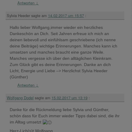
Antworten
↓
Sylvia Heeder
sagte am
14.02.2017 um 15:57
:
Hallo lieber Wolfgang,immer wieder ein herzliches
Dankeschön an Dich. Seit Jahren erfreue ich mich an
deinen liebevoll und einfühlsam geschriebene (ich nenne
deine Beiträge) wichtige Erinnerungen. Manches kann ich
umsetzen und manches braucht eine ganze Weile.
Manches vergesse ich über den alltäglichen Kleinkram.
Zum Glück gibt es deine Erinnerungen. Danke an dich
Licht, Energie und Liebe –> Herzlichst Sylvia Heeder
(Günther)
Antworten
↓
Wolfgang Dodel
sagte am
15.02.2017 um 13:19
:
Danke für die Rückmeldung liebe Sylvia und Günther,
schön dass für Euch immer wieder Tipps dabei sind, die ihr
im Alltag umsetzt
Herz-Lich(s)t Wolfgang