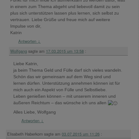
Punkt für mich finde ich aufmerksam zu werden dafür, was
in einem zum Thema abgeht und liebevoll damit zu sein
plus sich unterstützen lassen plus lernen, sich selbst zu
vertrauen. Liebe Grüße und freue mich auf weitere
Impulse von dir,
Katrin
Antworten
↓
Wolfgang
sagte am
17.03.2015 um 13:58
:
Liebe Katrin,
ja beim Thema Geld und Fülle darf sich vieles wandeln.
Schön das wir gemeinsam auf dem Weg sind und
lernen dürfen. Unterstützung annehmen können ist für
mich auch ein Aspekt von Fülle und Selbstliebe.
Leben genießen können – mit unserem inneren und
äußeren Reichtum – das wünsche ich uns allen
Alles Liebe, Wolfgang
Antworten
↓
Elisabeth Haberkorn
sagte am
03.07.2015 um 11:26
: