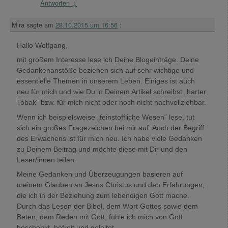
Antworten
↓
Mira
sagte am
28.10.2015 um 16:56
:
Hallo Wolfgang,
mit großem Interesse lese ich Deine Blogeinträge. Deine
Gedankenanstöße beziehen sich auf sehr wichtige und
essentielle Themen in unserem Leben. Einiges ist auch
neu für mich und wie Du in Deinem Artikel schreibst „harter
Tobak“ bzw. für mich nicht oder noch nicht nachvollziehbar.
Wenn ich beispielsweise „feinstoffliche Wesen“ lese, tut
sich ein großes Fragezeichen bei mir auf. Auch der Begriff
des Erwachens ist für mich neu. Ich habe viele Gedanken
zu Deinem Beitrag und möchte diese mit Dir und den
Leser/innen teilen.
Meine Gedanken und Überzeugungen basieren auf
meinem Glauben an Jesus Christus und den Erfahrungen,
die ich in der Beziehung zum lebendigen Gott mache.
Durch das Lesen der Bibel, dem Wort Gottes sowie dem
Beten, dem Reden mit Gott, fühle ich mich von Gott
beschenkt, befreit und geleitet.