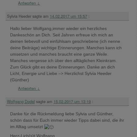
Antworten
↓
Sylvia Heeder
sagte am
14.02.2017 um 15:57
:
Hallo lieber Wolfgang,immer wieder ein herzliches
Dankeschön an Dich. Seit Jahren erfreue ich mich an
deinen liebevoll und einfühlsam geschriebene (ich nenne
deine Beiträge) wichtige Erinnerungen. Manches kann ich
umsetzen und manches braucht eine ganze Weile.
Manches vergesse ich über den alltäglichen Kleinkram.
Zum Glück gibt es deine Erinnerungen. Danke an dich
Licht, Energie und Liebe –> Herzlichst Sylvia Heeder
(Günther)
Antworten
↓
Wolfgang Dodel
sagte am
15.02.2017 um 13:19
:
Danke für die Rückmeldung liebe Sylvia und Günther,
schön dass für Euch immer wieder Tipps dabei sind, die ihr
im Alltag umsetzt
Herz-Lich(s)t Wolfgang