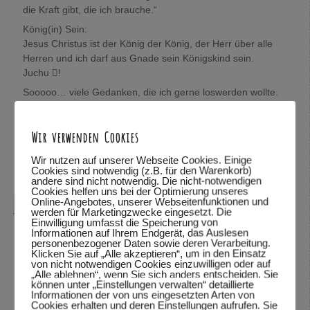
die Kraft gibt, die ich brauche.“
König(in) Sein:
Jesus Christus ist der König der König, der Herr über alle
Herren und ich darf aus Gnade sein Königskind sein.
Juchu !
Sooooo… viele Gedanken, die ich gerne loswerden wollte.
Wolfgang, mich würde sehr interessieren, was Du darüber
denkst.
Wir verwenden Cookies
In Verbundenheit,
Mira
Wir nutzen auf unserer Webseite Cookies. Einige
Cookies sind notwendig (z.B. für den Warenkorb)
Antworten
↓
andere sind nicht notwendig. Die nicht-notwendigen
Cookies helfen uns bei der Optimierung unseres
Online-Angebotes, unserer Webseitenfunktionen und
Wolfgang Dodel
sagte am
28.10.2015 um 22:08
:
werden für Marketingzwecke eingesetzt. Die
Einwilligung umfasst die Speicherung von
Hallo Mira,
Informationen auf Ihrem Endgerät, das Auslesen
personenbezogener Daten sowie deren Verarbeitung.
vielen Dank für das mitteilen deiner Gedanken. Schön,
Klicken Sie auf „Alle akzeptieren“, um in den Einsatz
von nicht notwendigen Cookies einzuwilligen oder auf
dass du so viele Bibelstellen zitieren kannst und mit uns
„Alle ablehnen“, wenn Sie sich anders entscheiden. Sie
teilst.
können unter „Einstellungen verwalten“ detaillierte
Informationen der von uns eingesetzten Arten von
Was ich über deine Gedanken denke? Ich habe deine
Cookies erhalten und deren Einstellungen aufrufen. Sie