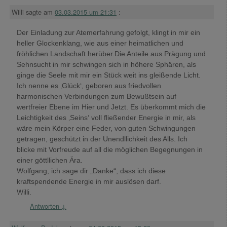
Willi
sagte am
03.03.2015 um 21:31
:
Der Einladung zur Atemerfahrung gefolgt, klingt in mir ein
heller Glockenklang, wie aus einer heimatlichen und
fröhlichen Landschaft herüber.Die Anteile aus Prägung und
Sehnsucht in mir schwingen sich in höhere Sphären, als
ginge die Seele mit mir ein Stück weit ins gleißende Licht.
Ich nenne es ‚Glück‘, geboren aus friedvollen
harmonischen Verbindungen zum Bewußtsein auf
wertfreier Ebene im Hier und Jetzt. Es überkommt mich die
Leichtigkeit des ‚Seins‘ voll fließender Energie in mir, als
wäre mein Körper eine Feder, von guten Schwingungen
getragen, geschützt in der Unendllichkeit des Alls. Ich
blicke mit Vorfreude auf all die möglichen Begegnungen in
einer göttllichen Ära.
Wolfgang, ich sage dir „Danke“, dass ich diese
kraftspendende Energie in mir auslösen darf.
Willi.
Antworten
↓