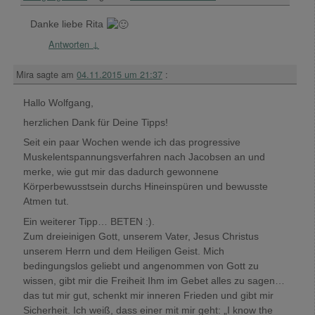
Danke liebe Rita
Antworten
↓
Mira
sagte am
04.11.2015 um 21:37
:
Hallo Wolfgang,
herzlichen Dank für Deine Tipps!
Seit ein paar Wochen wende ich das progressive
Muskelentspannungsverfahren nach Jacobsen an und
merke, wie gut mir das dadurch gewonnene
Körperbewusstsein durchs Hineinspüren und bewusste
Atmen tut.
Ein weiterer Tipp… BETEN :).
Zum dreieinigen Gott, unserem Vater, Jesus Christus
unserem Herrn und dem Heiligen Geist. Mich
bedingungslos geliebt und angenommen von Gott zu
wissen, gibt mir die Freiheit Ihm im Gebet alles zu sagen…
das tut mir gut, schenkt mir inneren Frieden und gibt mir
Sicherheit. Ich weiß, dass einer mit mir geht: „I know the