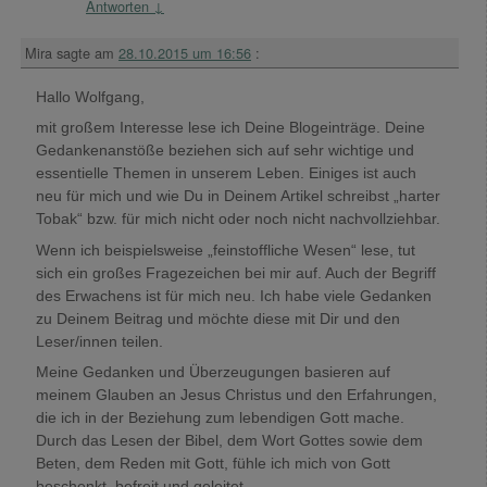
Antworten
↓
Mira
sagte am
28.10.2015 um 16:56
:
Hallo Wolfgang,
mit großem Interesse lese ich Deine Blogeinträge. Deine
Gedankenanstöße beziehen sich auf sehr wichtige und
essentielle Themen in unserem Leben. Einiges ist auch
neu für mich und wie Du in Deinem Artikel schreibst „harter
Tobak“ bzw. für mich nicht oder noch nicht nachvollziehbar.
Wenn ich beispielsweise „feinstoffliche Wesen“ lese, tut
sich ein großes Fragezeichen bei mir auf. Auch der Begriff
des Erwachens ist für mich neu. Ich habe viele Gedanken
zu Deinem Beitrag und möchte diese mit Dir und den
Leser/innen teilen.
Meine Gedanken und Überzeugungen basieren auf
meinem Glauben an Jesus Christus und den Erfahrungen,
die ich in der Beziehung zum lebendigen Gott mache.
Durch das Lesen der Bibel, dem Wort Gottes sowie dem
Beten, dem Reden mit Gott, fühle ich mich von Gott
beschenkt, befreit und geleitet.