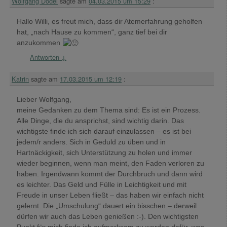
Wolfgang Dodel
sagte am
04.03.2015 um 15:29
:
Hallo Willi, es freut mich, dass dir Atemerfahrung geholfen
hat, „nach Hause zu kommen“, ganz tief bei dir
anzukommen
Antworten
↓
Katrin
sagte am
17.03.2015 um 12:19
:
Lieber Wolfgang,
meine Gedanken zu dem Thema sind: Es ist ein Prozess.
Alle Dinge, die du ansprichst, sind wichtig darin. Das
wichtigste finde ich sich darauf einzulassen – es ist bei
jedem/r anders. Sich in Geduld zu üben und in
Hartnäckigkeit, sich Unterstützung zu holen und immer
wieder beginnen, wenn man meint, den Faden verloren zu
haben. Irgendwann kommt der Durchbruch und dann wird
es leichter. Das Geld und Fülle in Leichtigkeit und mit
Freude in unser Leben fließt – das haben wir einfach nicht
gelernt. Die „Umschulung“ dauert ein bisschen – derweil
dürfen wir auch das Leben genießen :-). Den wichtigsten