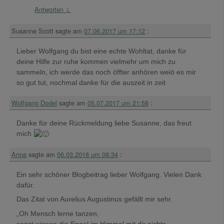
Antworten
↓
Susanne Scott
sagte am
07.06.2017 um 17:12
:
Lieber Wolfgang du bist eine echte Wohltat, danke für
deine Hilfe zur ruhe kommen vielmehr um mich zu
sammeln, ich werde das noch öffter anhören weiö es mir
so gut tut, nochmal danke für die auszeit in zeit
Wolfgang Dodel
sagte am
05.07.2017 um 21:58
:
Danke für deine Rückmeldung liebe Susanne, das freut
mich
Anna
sagte am
06.03.2018 um 08:34
:
Ein sehr schöner Blogbeitrag lieber Wolfgang. Vielen Dank
dafür.
Das Zitat von Aurelius Augustinus gefällt mir sehr.
„Oh Mensch lerne tanzen,
sonst wissen die Engel im Himmel mit dir nichts