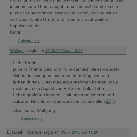
Punkt für mich finde ich aufmerksam zu werden dafür, was
in einem zum Thema abgeht und liebevoll damit zu sein
plus sich unterstützen lassen plus lernen, sich selbst zu
vertrauen. Liebe Grüße und freue mich auf weitere
Impulse von dir,
Katrin
Antworten
↓
Wolfgang
sagte am
17.03.2015 um 13:58
:
Liebe Katrin,
ja beim Thema Geld und Fülle darf sich vieles wandeln.
Schön das wir gemeinsam auf dem Weg sind und
lernen dürfen. Unterstützung annehmen können ist für
mich auch ein Aspekt von Fülle und Selbstliebe.
Leben genießen können – mit unserem inneren und
äußeren Reichtum – das wünsche ich uns allen
Alles Liebe, Wolfgang
Antworten
↓
Elisabeth Haberkorn
sagte am
03.07.2015 um 11:26
: