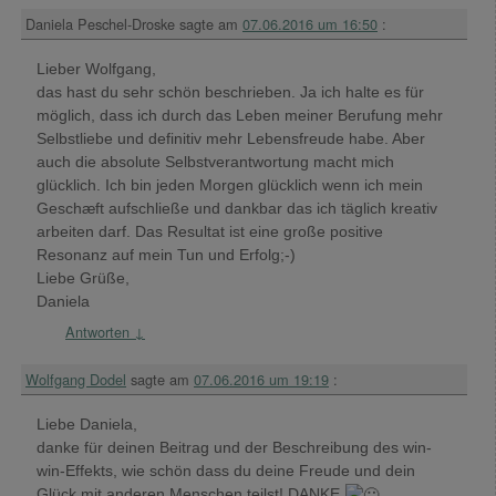
Daniela Peschel-Droske
sagte am
07.06.2016 um 16:50
:
Lieber Wolfgang,
das hast du sehr schön beschrieben. Ja ich halte es für
möglich, dass ich durch das Leben meiner Berufung mehr
Selbstliebe und definitiv mehr Lebensfreude habe. Aber
auch die absolute Selbstverantwortung macht mich
glücklich. Ich bin jeden Morgen glücklich wenn ich mein
Geschæft aufschließe und dankbar das ich täglich kreativ
arbeiten darf. Das Resultat ist eine große positive
Resonanz auf mein Tun und Erfolg;-)
Liebe Grüße,
Daniela
Antworten
↓
Wolfgang Dodel
sagte am
07.06.2016 um 19:19
:
Liebe Daniela,
danke für deinen Beitrag und der Beschreibung des win-
win-Effekts, wie schön dass du deine Freude und dein
Glück mit anderen Menschen teilst! DANKE