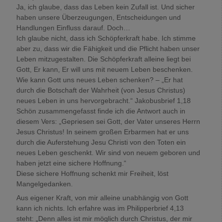
Ja, ich glaube, dass das Leben kein Zufall ist. Und sicher
haben unsere Überzeugungen, Entscheidungen und
Handlungen Einfluss darauf. Doch…
Ich glaube nicht, dass ich Schöpferkraft habe. Ich stimme
aber zu, dass wir die Fähigkeit und die Pflicht haben unser
Leben mitzugestalten. Die Schöpferkraft alleine liegt bei
Gott, Er kann, Er will uns mit neuem Leben beschenken.
Wie kann Gott uns neues Leben schenken? – „Er hat
durch die Botschaft der Wahrheit (von Jesus Christus)
neues Leben in uns hervorgebracht.“ Jakobusbrief 1,18
Schön zusammengefasst finde ich die Antwort auch in
diesem Vers: „Gepriesen sei Gott, der Vater unseres Herrn
Jesus Christus! In seinem großen Erbarmen hat er uns
durch die Auferstehung Jesu Christi von den Toten ein
neues Leben geschenkt. Wir sind von neuem geboren und
haben jetzt eine sichere Hoffnung.“
Diese sichere Hoffnung schenkt mir Freiheit, löst
Mangelgedanken.
Aus eigener Kraft, von mir alleine unabhängig von Gott
kann ich nichts. Ich erfahre was im Philipperbrief 4,13
steht: „Denn alles ist mir möglich durch Christus, der mir