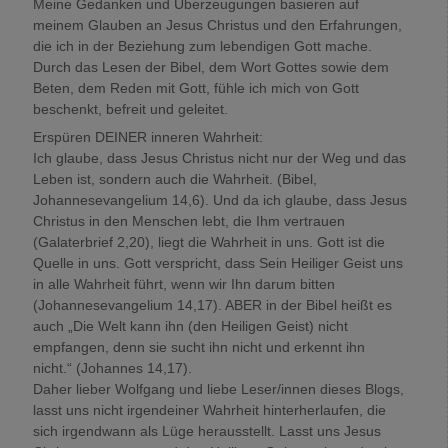
Meine Gedanken und Überzeugungen basieren auf
meinem Glauben an Jesus Christus und den Erfahrungen,
die ich in der Beziehung zum lebendigen Gott mache.
Durch das Lesen der Bibel, dem Wort Gottes sowie dem
Beten, dem Reden mit Gott, fühle ich mich von Gott
beschenkt, befreit und geleitet.
Erspüren DEINER inneren Wahrheit:
Ich glaube, dass Jesus Christus nicht nur der Weg und das
Leben ist, sondern auch die Wahrheit. (Bibel,
Johannesevangelium 14,6). Und da ich glaube, dass Jesus
Christus in den Menschen lebt, die Ihm vertrauen
(Galaterbrief 2,20), liegt die Wahrheit in uns. Gott ist die
Quelle in uns. Gott verspricht, dass Sein Heiliger Geist uns
in alle Wahrheit führt, wenn wir Ihn darum bitten
(Johannesevangelium 14,17). ABER in der Bibel heißt es
auch „Die Welt kann ihn (den Heiligen Geist) nicht
empfangen, denn sie sucht ihn nicht und erkennt ihn
nicht.“ (Johannes 14,17).
Daher lieber Wolfgang und liebe Leser/innen dieses Blogs,
lasst uns nicht irgendeiner Wahrheit hinterherlaufen, die
sich irgendwann als Lüge herausstellt. Lasst uns Jesus