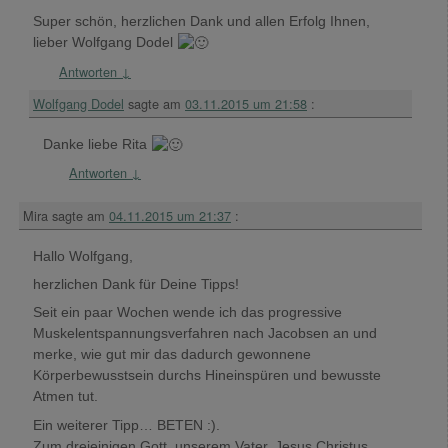
Super schön, herzlichen Dank und allen Erfolg Ihnen,
lieber Wolfgang Dodel
Antworten
↓
Wolfgang Dodel
sagte am
03.11.2015 um 21:58
:
Danke liebe Rita
Antworten
↓
Mira
sagte am
04.11.2015 um 21:37
:
Hallo Wolfgang,
herzlichen Dank für Deine Tipps!
Seit ein paar Wochen wende ich das progressive
Muskelentspannungsverfahren nach Jacobsen an und
merke, wie gut mir das dadurch gewonnene
Körperbewusstsein durchs Hineinspüren und bewusste
Atmen tut.
Ein weiterer Tipp… BETEN :).
Zum dreieinigen Gott, unserem Vater, Jesus Christus