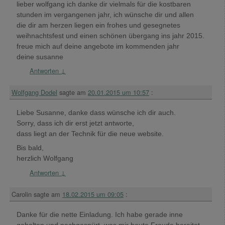
lieber wolfgang ich danke dir vielmals für die kostbaren
stunden im vergangenen jahr, ich wünsche dir und allen
die dir am herzen liegen ein frohes und gesegnetes
weihnachtsfest und einen schönen übergang ins jahr 2015.
freue mich auf deine angebote im kommenden jahr
deine susanne
Antworten
↓
Wolfgang Dodel
sagte am
20.01.2015 um 10:57
:
Liebe Susanne, danke dass wünsche ich dir auch.
Sorry, dass ich dir erst jetzt antworte,
dass liegt an der Technik für die neue website.
Bis bald,
herzlich Wolfgang
Antworten
↓
Carolin
sagte am
18.02.2015 um 09:05
:
Danke für die nette Einladung. Ich habe gerade inne
gehalten und nachgespürt, was mir heute Freude bereitet.