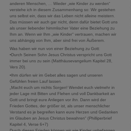
anderen Menschen, … Wieder „wie Kinder zu werden“
verstehe ich in diesem Zusammenhang so: Wir gestehen
uns selbst ein, dass wir das Leben nicht alleine meistern.
Das müssen wir auch gar nicht, denn dafür bietet Gott uns
als unser liebender himmlischer Vater eine Beziehung zu
Ihm an. Wenn wir Ihm „wie Kinder“ vertrauen, machen wir
uns abhängig von Ihm, aber sind frei von Äußerem.
Was haben wir nun von einer Beziehung zu Gott:
•Durch Seinen Sohn Jesus Christus verspricht uns Gott
immer bei uns zu sein (Matthäusevangelium Kapitel 28,
Vers 20).
•Ihm dürfen wir im Gebet alles sagen und unseren
Gefühlen freien Lauf lassen.
„Macht euch um nichts Sorgen! Wendet euch vielmehr in
jeder Lage mit Bitten und Flehen und voll Dankbarkeit an
Gott und bringt eure Anliegen vor ihn. Dann wird der
Frieden Gottes, der größer ist, als unser menschlicher
Verstand es je begreifen kann eure Herzen und Gedanken
im Glauben an Jesus Christus bewahren“ (Philliperbrief
Kapitel 4, Verse 6+7)
Durch diesen Frieden können wir wie Kinder unbefangen