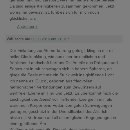
Da sind einige Kleinigkeiten zusammen gekommen. Jetzt,
wo es mir bewusst ist, fühlt es sich für mich noch
glücklicher an.
Antworten
↓
Willi
sagte am
03.03.2015 um 21:31
:
Der Einladung zur Atemerfahrung gefolgt, klingt in mir ein
heller Glockenklang, wie aus einer heimatlichen und
fröhlichen Landschaft herüber.Die Anteile aus Prägung und
Sehnsucht in mir schwingen sich in höhere Sphären, als
ginge die Seele mit mir ein Stück weit ins gleißende Licht.
Ich nenne es ‚Glück‘, geboren aus friedvollen
harmonischen Verbindungen zum Bewußtsein auf
wertfreier Ebene im Hier und Jetzt. Es überkommt mich die
Leichtigkeit des ‚Seins‘ voll fließender Energie in mir, als
wäre mein Körper eine Feder, von guten Schwingungen
getragen, geschützt in der Unendllichkeit des Alls. Ich
blicke mit Vorfreude auf all die möglichen Begegnungen in
einer göttllichen Ära.
Wolfgang, ich sage dir „Danke“, dass ich diese