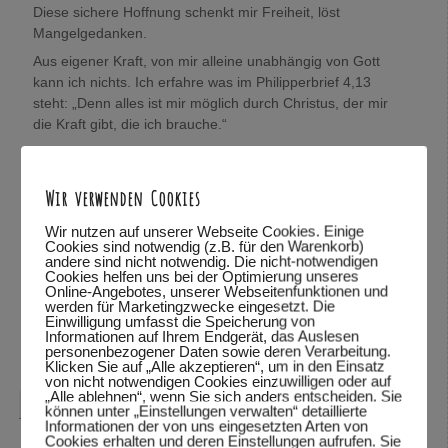
Diese sichere Hoffnung schenkt mir Freiheit, löst
Mangelgedanken.
Aus eigener Kraft, von mir alleine unabhängig von Gott
kann ich nichts. Ich erfahre was im Philipperbrief 4,13
steht: „Denn alles ist mir möglich durch Christus, der mir
die Kraft gibt, die ich brauche.“
König(in) Sein:
Jesus Christus ist der König der König, der Herr über alle
Wir verwenden Cookies
Herren und ich darf aus Gnade sein Königskind sein.
Juchu !
Wir nutzen auf unserer Webseite Cookies. Einige
Sooooo… viele Gedanken, die ich gerne loswerden wollte.
Cookies sind notwendig (z.B. für den Warenkorb)
andere sind nicht notwendig. Die nicht-notwendigen
Wolfgang, mich würde sehr interessieren, was Du darüber
Cookies helfen uns bei der Optimierung unseres
denkst.
Online-Angebotes, unserer Webseitenfunktionen und
werden für Marketingzwecke eingesetzt. Die
In Verbundenheit,
Einwilligung umfasst die Speicherung von
Mira
Informationen auf Ihrem Endgerät, das Auslesen
personenbezogener Daten sowie deren Verarbeitung.
Antworten
↓
Klicken Sie auf „Alle akzeptieren“, um in den Einsatz
von nicht notwendigen Cookies einzuwilligen oder auf
„Alle ablehnen“, wenn Sie sich anders entscheiden. Sie
Wolfgang Dodel
sagte am
28.10.2015 um 22:08
:
können unter „Einstellungen verwalten“ detaillierte
Informationen der von uns eingesetzten Arten von
Cookies erhalten und deren Einstellungen aufrufen. Sie
Hallo Mira,