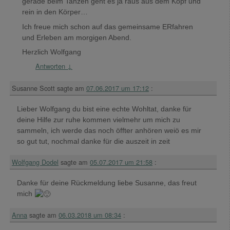
gerade beim Tanzen geht es ja raus aus dem Kopf und
rein in den Körper…
Ich freue mich schon auf das gemeinsame ERfahren
und Erleben am morgigen Abend.
Herzlich Wolfgang
Antworten
↓
Susanne Scott
sagte am
07.06.2017 um 17:12
:
Lieber Wolfgang du bist eine echte Wohltat, danke für
deine Hilfe zur ruhe kommen vielmehr um mich zu
sammeln, ich werde das noch öffter anhören weiö es mir
so gut tut, nochmal danke für die auszeit in zeit
Wolfgang Dodel
sagte am
05.07.2017 um 21:58
:
Danke für deine Rückmeldung liebe Susanne, das freut
mich
Anna
sagte am
06.03.2018 um 08:34
: