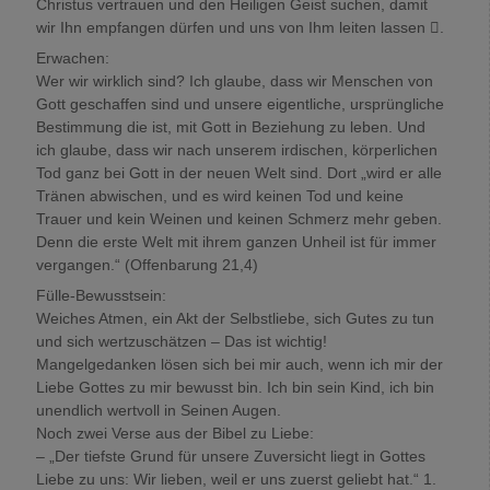
Christus vertrauen und den Heiligen Geist suchen, damit
wir Ihn empfangen dürfen und uns von Ihm leiten lassen .
Erwachen:
Wer wir wirklich sind? Ich glaube, dass wir Menschen von
Gott geschaffen sind und unsere eigentliche, ursprüngliche
Bestimmung die ist, mit Gott in Beziehung zu leben. Und
ich glaube, dass wir nach unserem irdischen, körperlichen
Tod ganz bei Gott in der neuen Welt sind. Dort „wird er alle
Tränen abwischen, und es wird keinen Tod und keine
Trauer und kein Weinen und keinen Schmerz mehr geben.
Denn die erste Welt mit ihrem ganzen Unheil ist für immer
vergangen.“ (Offenbarung 21,4)
Fülle-Bewusstsein:
Weiches Atmen, ein Akt der Selbstliebe, sich Gutes zu tun
und sich wertzuschätzen – Das ist wichtig!
Mangelgedanken lösen sich bei mir auch, wenn ich mir der
Liebe Gottes zu mir bewusst bin. Ich bin sein Kind, ich bin
unendlich wertvoll in Seinen Augen.
Noch zwei Verse aus der Bibel zu Liebe:
– „Der tiefste Grund für unsere Zuversicht liegt in Gottes
Liebe zu uns: Wir lieben, weil er uns zuerst geliebt hat.“ 1.