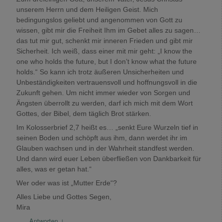
unserem Herrn und dem Heiligen Geist. Mich
bedingungslos geliebt und angenommen von Gott zu
wissen, gibt mir die Freiheit Ihm im Gebet alles zu sagen…
das tut mir gut, schenkt mir inneren Frieden und gibt mir
Sicherheit. Ich weiß, dass einer mit mir geht: „I know the
one who holds the future, but I don’t know what the future
holds.“ So kann ich trotz äußeren Unsicherheiten und
Unbeständigkeiten vertrauensvoll und hoffnungsvoll in die
Zukunft gehen. Um nicht immer wieder von Sorgen und
Ängsten überrollt zu werden, darf ich mich mit dem Wort
Gottes, der Bibel, dem täglich Brot stärken.
Im Kolosserbrief 2,7 heißt es… „senkt Eure Wurzeln tief in
seinen Boden und schöpft aus ihm, dann werdet ihr im
Glauben wachsen und in der Wahrheit standfest werden.
Und dann wird euer Leben überfließen von Dankbarkeit für
alles, was er getan hat.“
Wer oder was ist „Mutter Erde“?
Alles Liebe und Gottes Segen,
Mira
Antworten
↓