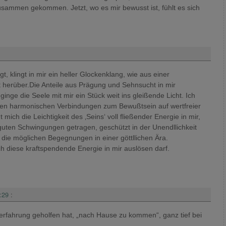
 zusammen gekommen. Jetzt, wo es mir bewusst ist, fühlt es sich
, klingt in mir ein heller Glockenklang, wie aus einer
t herüber.Die Anteile aus Prägung und Sehnsucht in mir
inge die Seele mit mir ein Stück weit ins gleißende Licht. Ich
llen harmonischen Verbindungen zum Bewußtsein auf wertfreier
ich die Leichtigkeit des ‚Seins‘ voll fließender Energie in mir,
guten Schwingungen getragen, geschützt in der Unendllichkeit
all die möglichen Begegnungen in einer göttllichen Ära.
ch diese kraftspendende Energie in mir auslösen darf.
:29
:
temerfahrung geholfen hat, „nach Hause zu kommen“, ganz tief bei