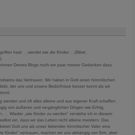
riffen hast: …werdet wie die Kinder… (Bibel,
).
erInnen Deines Blogs noch ein paar meiner Gedanken dazu
Kindseins das Vertrauen. Wir haben in Gott einen himmlischen
liebt, der uns und unsere Bedürfnisse besser kennt als wir
nimmt.
g werden und oft alles alleine und aus eigener Kraft schaffen.
ngig von äußeren und vergänglichen Dingen wie Erfolg,
, … Wieder „wie Kinder zu werden“ verstehe ich in diesem
bst ein, dass wir das Leben nicht alleine meistern. Das
bietet Gott uns als unser liebender himmlischer Vater eine
ie Kinder“ vertrauen, machen wir uns abhängig von Ihm, aber