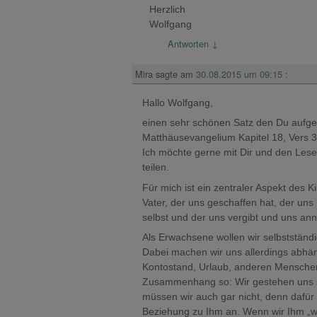
Herzlich
Wolfgang
Antworten
↓
Mira
sagte am
30.08.2015 um 09:15
:
Hallo Wolfgang,
einen sehr schönen Satz den Du aufgeg
Matthäusevangelium Kapitel 18, Vers 3
Ich möchte gerne mit Dir und den Les
teilen.
Für mich ist ein zentraler Aspekt des 
Vater, der uns geschaffen hat, der uns 
selbst und der uns vergibt und uns an
Als Erwachsene wollen wir selbstständi
Dabei machen wir uns allerdings abhä
Kontostand, Urlaub, anderen Menschen
Zusammenhang so: Wir gestehen uns sel
müssen wir auch gar nicht, denn dafür 
Beziehung zu Ihm an. Wenn wir Ihm „w