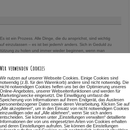
st ein Prozess. Alle Dinge, die du ansprichst, sind wichtig
rauf einzulassen – es ist bei jedem/r anders. Sich in Geduld zu
erstützung zu holen und immer wieder beginnen, wenn man
Irgendwann kommt der Durchbruch und dann wird es leichter.
mit Freude in unser Leben fließt – das haben wir einfach nicht
Wir verwenden Cookies
bisschen – derweil dürfen wir auch das Leben genießen :-). Den
 aufmerksam zu werden dafür, was in einem zum Thema abgeht
Wir nutzen auf unserer Webseite Cookies. Einige Cookies sind
nterstützen lassen plus lernen, sich selbst zu vertrauen. Liebe
notwendig (z.B. für den Warenkorb) andere sind nicht notwendig. Die
nicht-notwendigen Cookies helfen uns bei der Optimierung unseres
se von dir,
Online-Angebotes, unserer Webseitenfunktionen und werden für
Marketingzwecke eingesetzt. Die Einwilligung umfasst die
Speicherung von Informationen auf Ihrem Endgerät, das Auslesen
personenbezogener Daten sowie deren Verarbeitung. Klicken Sie auf
„Alle akzeptieren“, um in den Einsatz von nicht notwendigen Cookies
einzuwilligen oder auf „Alle ablehnen“, wenn Sie sich anders
entscheiden. Sie können unter „Einstellungen verwalten“ detaillierte
Informationen der von uns eingesetzten Arten von Cookies erhalten
und deren Einstellungen aufrufen. Sie können die Einstellungen
sich vieles wandeln. Schön das wir gemeinsam auf dem Weg