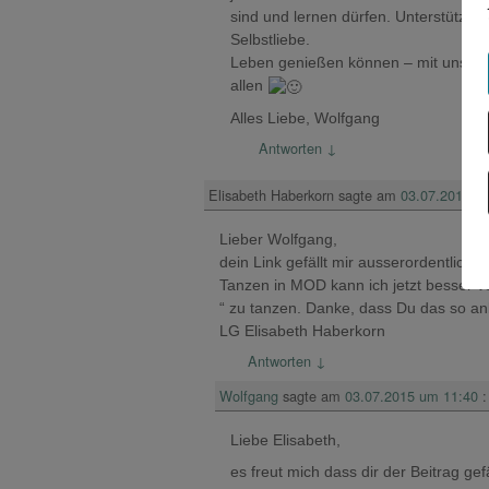
sind und lernen dürfen. Unterstützun
Selbstliebe.
Leben genießen können – mit unser
allen
Alles Liebe, Wolfgang
Antworten
↓
Elisabeth Haberkorn
sagte am
03.07.2015 u
Lieber Wolfgang,
dein Link gefällt mir ausserordentlich
Tanzen in MOD kann ich jetzt besser ver
“ zu tanzen. Danke, dass Du das so an
LG Elisabeth Haberkorn
Antworten
↓
Wolfgang
sagte am
03.07.2015 um 11:40
:
Liebe Elisabeth,
es freut mich dass dir der Beitrag ge