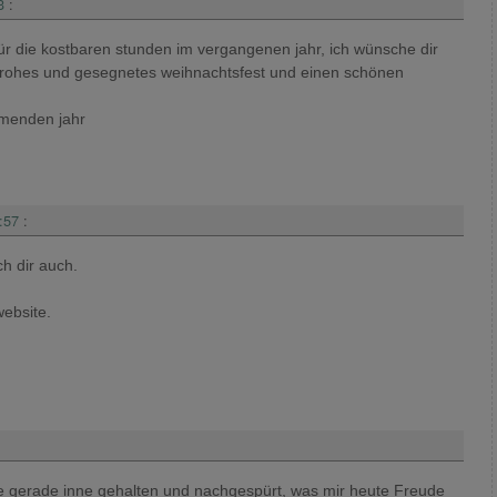
3
:
 für die kostbaren stunden im vergangenen jahr, ich wünsche dir
n frohes und gesegnetes weihnachtsfest und einen schönen
mmenden jahr
:57
:
h dir auch.
website.
be gerade inne gehalten und nachgespürt, was mir heute Freude