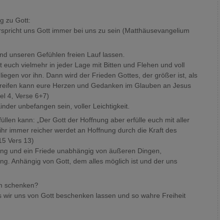
g zu Gott:
spricht uns Gott immer bei uns zu sein (Matthäusevangelium
und unseren Gefühlen freien Lauf lassen.
euch vielmehr in jeder Lage mit Bitten und Flehen und voll
iegen vor ihn. Dann wird der Frieden Gottes, der größer ist, als
greifen kann eure Herzen und Gedanken im Glauben an Jesus
tel 4, Verse 6+7)
nder unbefangen sein, voller Leichtigkeit.
üllen kann: „Der Gott der Hoffnung aber erfülle euch mit aller
hr immer reicher werdet an Hoffnung durch die Kraft des
15 Vers 13)
nung und ein Friede unabhängig von äußeren Dingen,
g. Anhängig von Gott, dem alles möglich ist und der uns
en schenken?
s wir uns von Gott beschenken lassen und so wahre Freiheit