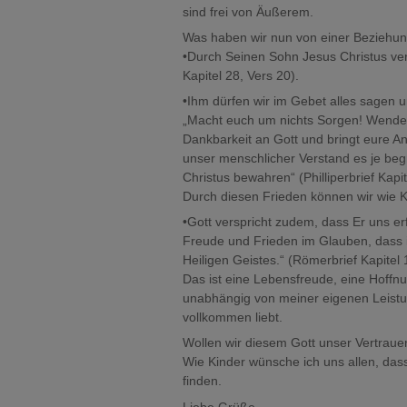
sind frei von Äußerem.
Was haben wir nun von einer Beziehun
•Durch Seinen Sohn Jesus Christus ver
Kapitel 28, Vers 20).
•Ihm dürfen wir im Gebet alles sagen 
„Macht euch um nichts Sorgen! Wendet 
Dankbarkeit an Gott und bringt eure Anl
unser menschlicher Verstand es je be
Christus bewahren“ (Philliperbrief Kapi
Durch diesen Frieden können wir wie Ki
•Gott verspricht zudem, dass Er uns erf
Freude und Frieden im Glauben, dass i
Heiligen Geistes.“ (Römerbrief Kapitel 
Das ist eine Lebensfreude, eine Hoff
unabhängig von meiner eigenen Leistun
vollkommen liebt.
Wollen wir diesem Gott unser Vertrau
Wie Kinder wünsche ich uns allen, das
finden.
Liebe Grüße,