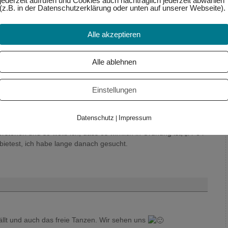
jederzeit aufrufen und Cookies auch nachträglich jederzeit abwählen
(z.B. in der Datenschutzerklärung oder unten auf unserer Webseite).
g annehmen können ist für mich auch ein Aspekt von Fülle und
em inneren und äußeren Reichtum – das wünsche ich uns
Alle akzeptieren
Alle ablehnen
Einstellungen
m 11:26
:
Datenschutz
Impressum
|
 gut und sehr sehr viele Wege bin ich schon gegangen. Dein
stehen und so weiß ich, dass es wirklich in Ordnung ist, „f r e i
bietest, ich habe lange danach gesucht.
fällt und auch das freie Tanzen. Wir sehen uns