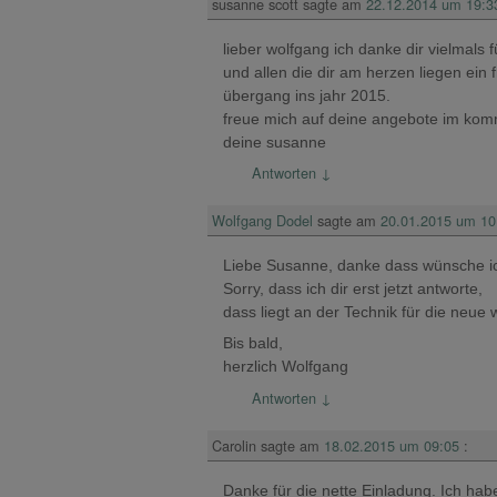
susanne scott
sagte am
22.12.2014 um 19:3
lieber wolfgang ich danke dir vielmals
und allen die dir am herzen liegen ei
übergang ins jahr 2015.
freue mich auf deine angebote im ko
deine susanne
Antworten
↓
Wolfgang Dodel
sagte am
20.01.2015 um 10
Liebe Susanne, danke dass wünsche ic
Sorry, dass ich dir erst jetzt antworte,
dass liegt an der Technik für die neue 
Bis bald,
herzlich Wolfgang
Antworten
↓
Carolin
sagte am
18.02.2015 um 09:05
:
Danke für die nette Einladung. Ich ha