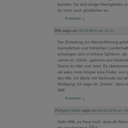
bereitet. Da sind einige Kleinigkeiten
für mich noch glücklicher an.
Antworten
↓
Willi
sagte am
03.03.2015 um 21:31
:
Der Einladung zur Atemerfahrung gefolgt
heimatlichen und fröhlichen Landschaf
schwingen sich in höhere Sphären, als g
nenne es ‚Glück‘, geboren aus friedvo
Ebene im Hier und Jetzt. Es überkommt m
als wäre mein Körper eine Feder, von 
des Alls. Ich blicke mit Vorfreude auf 
Wolfgang, ich sage dir „Danke“, dass i
Willi.
Antworten
↓
Wolfgang Dodel
sagte am
04.03.2015 um 15
Hallo Willi, es freut mich, dass dir A
dir anzukommen