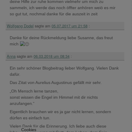
deine Hilfe zur ruhe kommen vielmehr um mich zu
sammeln, ich werde das noch öffter anhören weiö es mir
so gut tut, nochmal danke für die auszeit in zeit
Wolfgang Dodel
sagte am
05.07.2017 um 21:58
:
Danke für deine Rückmeldung liebe Susanne, das freut
mich
Anna
sagte am
06.03.2018 um 08:34
:
Ein sehr schöner Blogbeitrag lieber Wolfgang. Vielen Dank
dafür.
Das Zitat von Aurelius Augustinus gefällt mir sehr.
„Oh Mensch lerne tanzen,
sonst wissen die Engel im Himmel mit dir nichts
anzufangen.“
Eigentlich brauchen wir es ja gar nicht lernen, sondern
dürfen es einfach tun.
Vielen Dank für die Erinnerung. Ich liebe auch diese
Cookies