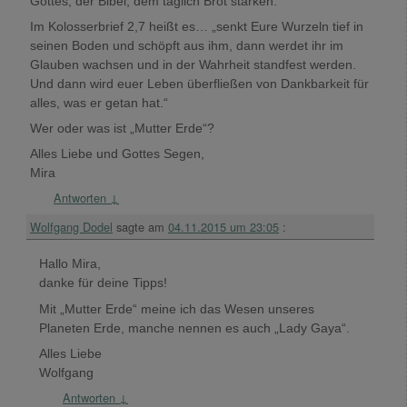
Gottes, der Bibel, dem täglich Brot stärken.
Im Kolosserbrief 2,7 heißt es… „senkt Eure Wurzeln tief in
seinen Boden und schöpft aus ihm, dann werdet ihr im
Glauben wachsen und in der Wahrheit standfest werden.
Und dann wird euer Leben überfließen von Dankbarkeit für
alles, was er getan hat.“
Wer oder was ist „Mutter Erde“?
Alles Liebe und Gottes Segen,
Mira
Antworten
↓
Wolfgang Dodel
sagte am
04.11.2015 um 23:05
:
Hallo Mira,
danke für deine Tipps!
Mit „Mutter Erde“ meine ich das Wesen unseres
Planeten Erde, manche nennen es auch „Lady Gaya“.
Alles Liebe
Wolfgang
Antworten
↓