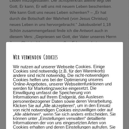
Leben mitzugestalten. Die Schöpferkraft alleine liegt bei
Gott, Er kann, Er will uns mit neuem Leben beschenken.
Wie kann Gott uns neues Leben schenken? – „Er hat
durch die Botschaft der Wahrheit (von Jesus Christus)
neues Leben in uns hervorgebracht.“ Jakobusbrief 1,18
Schön zusammengefasst finde ich die Antwort auch in
diesem Vers: „Gepriesen sei Gott, der Vater unseres Herrn
Jesus Christus! In seinem großen Erbarmen hat er uns
durch die Auferstehung Jesu Christi von den Toten ein
neues Leben geschenkt. Wir sind von neuem geboren und
Wir verwenden Cookies
haben jetzt eine sichere Hoffnung.“
Wir nutzen auf unserer Webseite Cookies. Einige
Diese sichere Hoffnung schenkt mir Freiheit, löst
Cookies sind notwendig (z.B. für den Warenkorb)
Mangelgedanken.
andere sind nicht notwendig. Die nicht-notwendigen
Cookies helfen uns bei der Optimierung unseres
Aus eigener Kraft, von mir alleine unabhängig von Gott
Online-Angebotes, unserer Webseitenfunktionen und
kann ich nichts. Ich erfahre was im Philipperbrief 4,13
werden für Marketingzwecke eingesetzt. Die
Einwilligung umfasst die Speicherung von
steht: „Denn alles ist mir möglich durch Christus, der mir
Informationen auf Ihrem Endgerät, das Auslesen
die Kraft gibt, die ich brauche.“
personenbezogener Daten sowie deren Verarbeitung.
Klicken Sie auf „Alle akzeptieren“, um in den Einsatz
König(in) Sein:
von nicht notwendigen Cookies einzuwilligen oder auf
Jesus Christus ist der König der König, der Herr über alle
„Alle ablehnen“, wenn Sie sich anders entscheiden. Sie
können unter „Einstellungen verwalten“ detaillierte
Herren und ich darf aus Gnade sein Königskind sein.
Informationen der von uns eingesetzten Arten von
Juchu !
Cookies erhalten und deren Einstellungen aufrufen. Sie