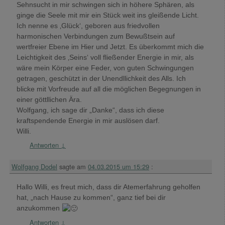
Sehnsucht in mir schwingen sich in höhere Sphären, als
ginge die Seele mit mir ein Stück weit ins gleißende Licht.
Ich nenne es ‚Glück‘, geboren aus friedvollen
harmonischen Verbindungen zum Bewußtsein auf
wertfreier Ebene im Hier und Jetzt. Es überkommt mich die
Leichtigkeit des ‚Seins‘ voll fließender Energie in mir, als
wäre mein Körper eine Feder, von guten Schwingungen
getragen, geschützt in der Unendllichkeit des Alls. Ich
blicke mit Vorfreude auf all die möglichen Begegnungen in
einer göttllichen Ära.
Wolfgang, ich sage dir „Danke“, dass ich diese
kraftspendende Energie in mir auslösen darf.
Willi.
Antworten
↓
Wolfgang Dodel
sagte am
04.03.2015 um 15:29
:
Hallo Willi, es freut mich, dass dir Atemerfahrung geholfen
hat, „nach Hause zu kommen“, ganz tief bei dir
anzukommen
Antworten
↓