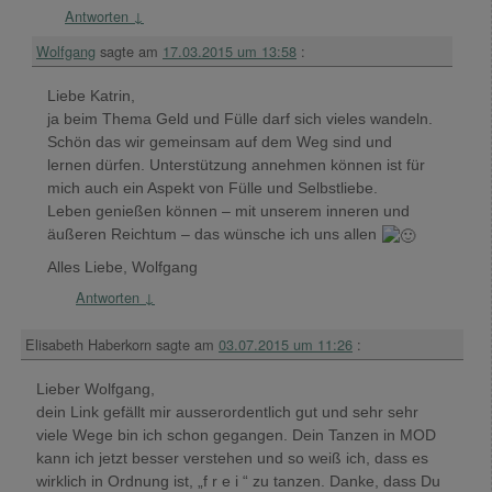
Antworten
↓
Wolfgang
sagte am
17.03.2015 um 13:58
:
Liebe Katrin,
ja beim Thema Geld und Fülle darf sich vieles wandeln.
Schön das wir gemeinsam auf dem Weg sind und
lernen dürfen. Unterstützung annehmen können ist für
mich auch ein Aspekt von Fülle und Selbstliebe.
Leben genießen können – mit unserem inneren und
äußeren Reichtum – das wünsche ich uns allen
Alles Liebe, Wolfgang
Antworten
↓
Elisabeth Haberkorn
sagte am
03.07.2015 um 11:26
:
Lieber Wolfgang,
dein Link gefällt mir ausserordentlich gut und sehr sehr
viele Wege bin ich schon gegangen. Dein Tanzen in MOD
kann ich jetzt besser verstehen und so weiß ich, dass es
wirklich in Ordnung ist, „f r e i “ zu tanzen. Danke, dass Du