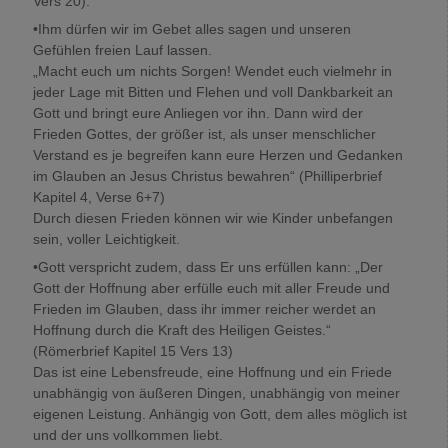
Vers 20).
•Ihm dürfen wir im Gebet alles sagen und unseren
Gefühlen freien Lauf lassen.
„Macht euch um nichts Sorgen! Wendet euch vielmehr in
jeder Lage mit Bitten und Flehen und voll Dankbarkeit an
Gott und bringt eure Anliegen vor ihn. Dann wird der
Frieden Gottes, der größer ist, als unser menschlicher
Verstand es je begreifen kann eure Herzen und Gedanken
im Glauben an Jesus Christus bewahren“ (Philliperbrief
Kapitel 4, Verse 6+7)
Durch diesen Frieden können wir wie Kinder unbefangen
sein, voller Leichtigkeit.
•Gott verspricht zudem, dass Er uns erfüllen kann: „Der
Gott der Hoffnung aber erfülle euch mit aller Freude und
Frieden im Glauben, dass ihr immer reicher werdet an
Hoffnung durch die Kraft des Heiligen Geistes.“
(Römerbrief Kapitel 15 Vers 13)
Das ist eine Lebensfreude, eine Hoffnung und ein Friede
unabhängig von äußeren Dingen, unabhängig von meiner
eigenen Leistung. Anhängig von Gott, dem alles möglich ist
und der uns vollkommen liebt.