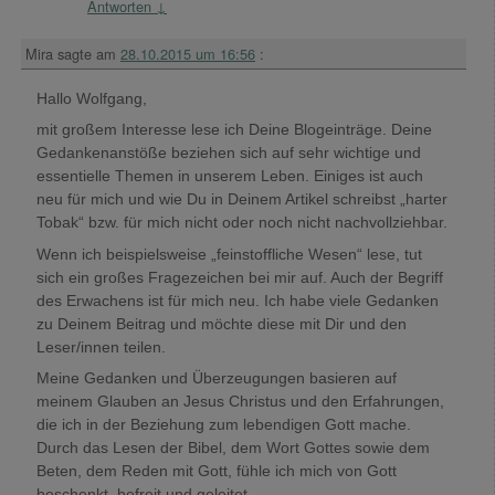
Antworten
↓
Mira
sagte am
28.10.2015 um 16:56
:
Hallo Wolfgang,
mit großem Interesse lese ich Deine Blogeinträge. Deine
Gedankenanstöße beziehen sich auf sehr wichtige und
essentielle Themen in unserem Leben. Einiges ist auch
neu für mich und wie Du in Deinem Artikel schreibst „harter
Tobak“ bzw. für mich nicht oder noch nicht nachvollziehbar.
Wenn ich beispielsweise „feinstoffliche Wesen“ lese, tut
sich ein großes Fragezeichen bei mir auf. Auch der Begriff
des Erwachens ist für mich neu. Ich habe viele Gedanken
zu Deinem Beitrag und möchte diese mit Dir und den
Leser/innen teilen.
Meine Gedanken und Überzeugungen basieren auf
meinem Glauben an Jesus Christus und den Erfahrungen,
die ich in der Beziehung zum lebendigen Gott mache.
Durch das Lesen der Bibel, dem Wort Gottes sowie dem
Beten, dem Reden mit Gott, fühle ich mich von Gott
beschenkt, befreit und geleitet.