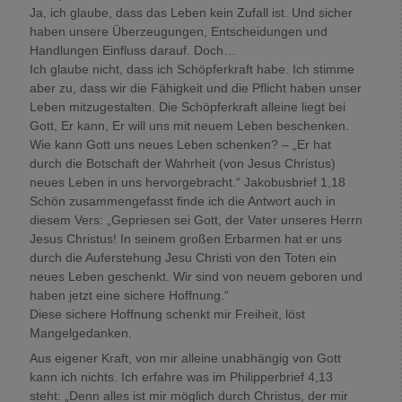
Ja, ich glaube, dass das Leben kein Zufall ist. Und sicher
haben unsere Überzeugungen, Entscheidungen und
Handlungen Einfluss darauf. Doch…
Ich glaube nicht, dass ich Schöpferkraft habe. Ich stimme
aber zu, dass wir die Fähigkeit und die Pflicht haben unser
Leben mitzugestalten. Die Schöpferkraft alleine liegt bei
Gott, Er kann, Er will uns mit neuem Leben beschenken.
Wie kann Gott uns neues Leben schenken? – „Er hat
durch die Botschaft der Wahrheit (von Jesus Christus)
neues Leben in uns hervorgebracht.“ Jakobusbrief 1,18
Schön zusammengefasst finde ich die Antwort auch in
diesem Vers: „Gepriesen sei Gott, der Vater unseres Herrn
Jesus Christus! In seinem großen Erbarmen hat er uns
durch die Auferstehung Jesu Christi von den Toten ein
neues Leben geschenkt. Wir sind von neuem geboren und
haben jetzt eine sichere Hoffnung.“
Diese sichere Hoffnung schenkt mir Freiheit, löst
Mangelgedanken.
Aus eigener Kraft, von mir alleine unabhängig von Gott
kann ich nichts. Ich erfahre was im Philipperbrief 4,13
steht: „Denn alles ist mir möglich durch Christus, der mir