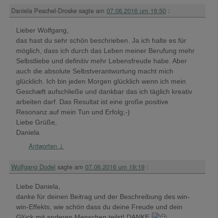
Daniela Peschel-Droske
sagte am
07.06.2016 um 16:50
:
Lieber Wolfgang,
das hast du sehr schön beschrieben. Ja ich halte es für
möglich, dass ich durch das Leben meiner Berufung mehr
Selbstliebe und definitiv mehr Lebensfreude habe. Aber
auch die absolute Selbstverantwortung macht mich
glücklich. Ich bin jeden Morgen glücklich wenn ich mein
Geschæft aufschließe und dankbar das ich täglich kreativ
arbeiten darf. Das Resultat ist eine große positive
Resonanz auf mein Tun und Erfolg;-)
Liebe Grüße,
Daniela
Antworten
↓
Wolfgang Dodel
sagte am
07.06.2016 um 19:19
:
Liebe Daniela,
danke für deinen Beitrag und der Beschreibung des win-
win-Effekts, wie schön dass du deine Freude und dein
Glück mit anderen Menschen teilst! DANKE