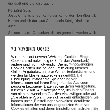
die Kraft gibt, die ich brauche.“
König(in) Sein:
Jesus Christus ist der König der König, der Herr über alle
Herren und ich darf aus Gnade sein Königskind sein.
Juchu !
Sooooo… viele Gedanken, die ich gerne loswerden wollte.
Wolfgang, mich würde sehr interessieren, was Du darüber
denkst.
Wir verwenden Cookies
In Verbundenheit,
Mira
Wir nutzen auf unserer Webseite Cookies. Einige
Cookies sind notwendig (z.B. für den Warenkorb)
Antworten
↓
andere sind nicht notwendig. Die nicht-notwendigen
Cookies helfen uns bei der Optimierung unseres
Online-Angebotes, unserer Webseitenfunktionen und
Wolfgang Dodel
sagte am
28.10.2015 um 22:08
:
werden für Marketingzwecke eingesetzt. Die
Einwilligung umfasst die Speicherung von
Hallo Mira,
Informationen auf Ihrem Endgerät, das Auslesen
personenbezogener Daten sowie deren Verarbeitung.
vielen Dank für das mitteilen deiner Gedanken. Schön,
Klicken Sie auf „Alle akzeptieren“, um in den Einsatz
von nicht notwendigen Cookies einzuwilligen oder auf
dass du so viele Bibelstellen zitieren kannst und mit uns
„Alle ablehnen“, wenn Sie sich anders entscheiden. Sie
teilst.
können unter „Einstellungen verwalten“ detaillierte
Informationen der von uns eingesetzten Arten von
Was ich über deine Gedanken denke? Ich habe deine
Cookies erhalten und deren Einstellungen aufrufen. Sie