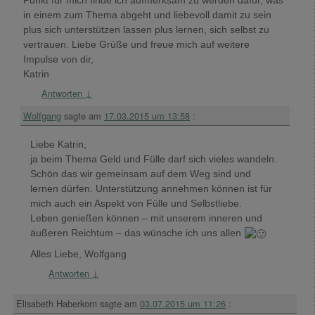
Punkt für mich finde ich aufmerksam zu werden dafür, was
in einem zum Thema abgeht und liebevoll damit zu sein
plus sich unterstützen lassen plus lernen, sich selbst zu
vertrauen. Liebe Grüße und freue mich auf weitere
Impulse von dir,
Katrin
Antworten
↓
Wolfgang
sagte am
17.03.2015 um 13:58
:
Liebe Katrin,
ja beim Thema Geld und Fülle darf sich vieles wandeln.
Schön das wir gemeinsam auf dem Weg sind und
lernen dürfen. Unterstützung annehmen können ist für
mich auch ein Aspekt von Fülle und Selbstliebe.
Leben genießen können – mit unserem inneren und
äußeren Reichtum – das wünsche ich uns allen
Alles Liebe, Wolfgang
Antworten
↓
Elisabeth Haberkorn
sagte am
03.07.2015 um 11:26
: