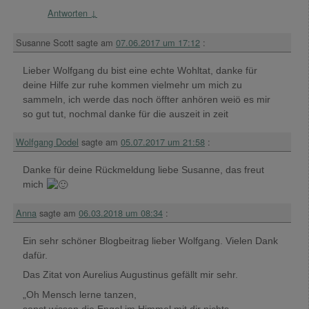
Antworten
↓
Susanne Scott
sagte am
07.06.2017 um 17:12
:
Lieber Wolfgang du bist eine echte Wohltat, danke für
deine Hilfe zur ruhe kommen vielmehr um mich zu
sammeln, ich werde das noch öffter anhören weiö es mir
so gut tut, nochmal danke für die auszeit in zeit
Wolfgang Dodel
sagte am
05.07.2017 um 21:58
:
Danke für deine Rückmeldung liebe Susanne, das freut
mich
Anna
sagte am
06.03.2018 um 08:34
:
Ein sehr schöner Blogbeitrag lieber Wolfgang. Vielen Dank
dafür.
Das Zitat von Aurelius Augustinus gefällt mir sehr.
„Oh Mensch lerne tanzen,
sonst wissen die Engel im Himmel mit dir nichts