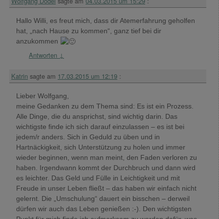
Wolfgang Dodel
sagte am
04.03.2015 um 15:29
:
Hallo Willi, es freut mich, dass dir Atemerfahrung geholfen
hat, „nach Hause zu kommen“, ganz tief bei dir
anzukommen
Antworten
↓
Katrin
sagte am
17.03.2015 um 12:19
:
Lieber Wolfgang,
meine Gedanken zu dem Thema sind: Es ist ein Prozess.
Alle Dinge, die du ansprichst, sind wichtig darin. Das
wichtigste finde ich sich darauf einzulassen – es ist bei
jedem/r anders. Sich in Geduld zu üben und in
Hartnäckigkeit, sich Unterstützung zu holen und immer
wieder beginnen, wenn man meint, den Faden verloren zu
haben. Irgendwann kommt der Durchbruch und dann wird
es leichter. Das Geld und Fülle in Leichtigkeit und mit
Freude in unser Leben fließt – das haben wir einfach nicht
gelernt. Die „Umschulung“ dauert ein bisschen – derweil
dürfen wir auch das Leben genießen :-). Den wichtigsten