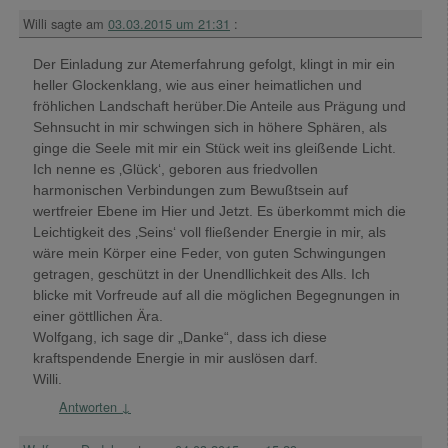
Willi
sagte am
03.03.2015 um 21:31
:
Der Einladung zur Atemerfahrung gefolgt, klingt in mir ein
heller Glockenklang, wie aus einer heimatlichen und
fröhlichen Landschaft herüber.Die Anteile aus Prägung und
Sehnsucht in mir schwingen sich in höhere Sphären, als
ginge die Seele mit mir ein Stück weit ins gleißende Licht.
Ich nenne es ‚Glück‘, geboren aus friedvollen
harmonischen Verbindungen zum Bewußtsein auf
wertfreier Ebene im Hier und Jetzt. Es überkommt mich die
Leichtigkeit des ‚Seins‘ voll fließender Energie in mir, als
wäre mein Körper eine Feder, von guten Schwingungen
getragen, geschützt in der Unendllichkeit des Alls. Ich
blicke mit Vorfreude auf all die möglichen Begegnungen in
einer göttllichen Ära.
Wolfgang, ich sage dir „Danke“, dass ich diese
kraftspendende Energie in mir auslösen darf.
Willi.
Antworten
↓