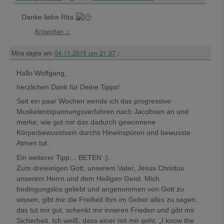
Danke liebe Rita
Antworten
↓
Mira
sagte am
04.11.2015 um 21:37
:
Hallo Wolfgang,
herzlichen Dank für Deine Tipps!
Seit ein paar Wochen wende ich das progressive
Muskelentspannungsverfahren nach Jacobsen an und
merke, wie gut mir das dadurch gewonnene
Körperbewusstsein durchs Hineinspüren und bewusste
Atmen tut.
Ein weiterer Tipp… BETEN :).
Zum dreieinigen Gott, unserem Vater, Jesus Christus
unserem Herrn und dem Heiligen Geist. Mich
bedingungslos geliebt und angenommen von Gott zu
wissen, gibt mir die Freiheit Ihm im Gebet alles zu sagen…
das tut mir gut, schenkt mir inneren Frieden und gibt mir
Sicherheit. Ich weiß, dass einer mit mir geht: „I know the