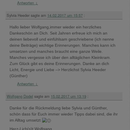
Antworten
↓
Sylvia Heeder
sagte am
14.02.2017 um 15:57
:
Hallo lieber Wolfgang,immer wieder ein herzliches
Dankeschön an Dich. Seit Jahren erfreue ich mich an
deinen liebevoll und einfühlsam geschriebene (ich nenne
deine Beiträge) wichtige Erinnerungen. Manches kann ich
umsetzen und manches braucht eine ganze Weile.
Manches vergesse ich über den alltäglichen Kleinkram.
Zum Glück gibt es deine Erinnerungen. Danke an dich
Licht, Energie und Liebe –> Herzlichst Sylvia Heeder
(Günther)
Antworten
↓
Wolfgang Dodel
sagte am
15.02.2017 um 13:19
:
Danke für die Rückmeldung liebe Sylvia und Günther,
schön dass für Euch immer wieder Tipps dabei sind, die ihr
im Alltag umsetzt
Herz-Lich(s)t Wolfgang