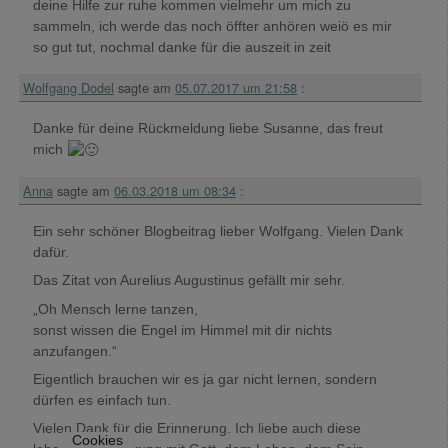
deine Hilfe zur ruhe kommen vielmehr um mich zu
sammeln, ich werde das noch öffter anhören weiö es mir
so gut tut, nochmal danke für die auszeit in zeit
Wolfgang Dodel
sagte am
05.07.2017 um 21:58
:
Danke für deine Rückmeldung liebe Susanne, das freut
mich
Anna
sagte am
06.03.2018 um 08:34
:
Ein sehr schöner Blogbeitrag lieber Wolfgang. Vielen Dank
dafür.
Das Zitat von Aurelius Augustinus gefällt mir sehr.
„Oh Mensch lerne tanzen,
sonst wissen die Engel im Himmel mit dir nichts
anzufangen.“
Eigentlich brauchen wir es ja gar nicht lernen, sondern
dürfen es einfach tun.
Vielen Dank für die Erinnerung. Ich liebe auch diese
Cookies