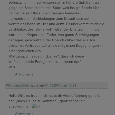
Sehnsucht in mir schwingen sich in höhere Sphären, als
ginge die Seele mit mir ein Stück weit ins gleißende Licht.
Ich nenne es ‚Glück‘, geboren aus friedvollen
harmonischen Verbindungen zum Bewußtsein auf
wertfreier Ebene im Hier und Jetzt. Es überkommt mich die
Leichtigkeit des ‚Seins‘ voll fließender Energie in mir, als
wäre mein Körper eine Feder, von guten Schwingungen
getragen, geschützt in der Unendllichkeit des Alls. Ich
blicke mit Vorfreude auf all die möglichen Begegnungen in
einer göttllichen Ära.
Wolfgang, ich sage dir „Danke“, dass ich diese
kraftspendende Energie in mir auslösen darf.
Willi.
Antworten
↓
Wolfgang Dodel
sagte am
04.03.2015 um 15:29
:
Hallo Willi, es freut mich, dass dir Atemerfahrung geholfen
hat, „nach Hause zu kommen“, ganz tief bei dir
anzukommen
Antworten
↓