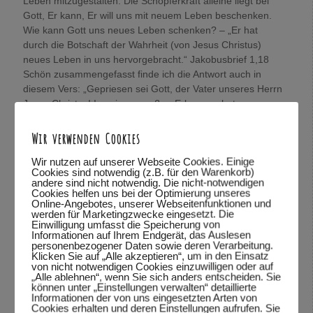
Leben mitzugestalten. Die Schöpferkraft alleine liegt bei
Gott, Er kann, Er will uns mit neuem Leben beschenken.
Wie kann Gott uns neues Leben schenken? – „Er hat
durch die Botschaft der Wahrheit (von Jesus Christus)
neues Leben in uns hervorgebracht.“ Jakobusbrief 1,18
Schön zusammengefasst finde ich die Antwort auch in
diesem Vers: „Gepriesen sei Gott, der Vater unseres Herrn
Jesus Christus! In seinem großen Erbarmen hat er uns
durch die Auferstehung Jesu Christi von den Toten ein
neues Leben geschenkt. Wir sind von neuem geboren und
Wir verwenden Cookies
haben jetzt eine sichere Hoffnung.“
Wir nutzen auf unserer Webseite Cookies. Einige
Diese sichere Hoffnung schenkt mir Freiheit, löst
Cookies sind notwendig (z.B. für den Warenkorb)
Mangelgedanken.
andere sind nicht notwendig. Die nicht-notwendigen
Cookies helfen uns bei der Optimierung unseres
Aus eigener Kraft, von mir alleine unabhängig von Gott
Online-Angebotes, unserer Webseitenfunktionen und
kann ich nichts. Ich erfahre was im Philipperbrief 4,13
werden für Marketingzwecke eingesetzt. Die
Einwilligung umfasst die Speicherung von
steht: „Denn alles ist mir möglich durch Christus, der mir
Informationen auf Ihrem Endgerät, das Auslesen
die Kraft gibt, die ich brauche.“
personenbezogener Daten sowie deren Verarbeitung.
Klicken Sie auf „Alle akzeptieren“, um in den Einsatz
König(in) Sein:
von nicht notwendigen Cookies einzuwilligen oder auf
Jesus Christus ist der König der König, der Herr über alle
„Alle ablehnen“, wenn Sie sich anders entscheiden. Sie
können unter „Einstellungen verwalten“ detaillierte
Herren und ich darf aus Gnade sein Königskind sein.
Informationen der von uns eingesetzten Arten von
Juchu !
Cookies erhalten und deren Einstellungen aufrufen. Sie