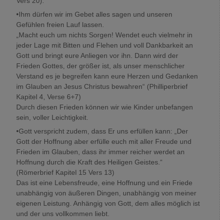
Vers 20).
•Ihm dürfen wir im Gebet alles sagen und unseren
Gefühlen freien Lauf lassen.
„Macht euch um nichts Sorgen! Wendet euch vielmehr in
jeder Lage mit Bitten und Flehen und voll Dankbarkeit an
Gott und bringt eure Anliegen vor ihn. Dann wird der
Frieden Gottes, der größer ist, als unser menschlicher
Verstand es je begreifen kann eure Herzen und Gedanken
im Glauben an Jesus Christus bewahren“ (Philliperbrief
Kapitel 4, Verse 6+7)
Durch diesen Frieden können wir wie Kinder unbefangen
sein, voller Leichtigkeit.
•Gott verspricht zudem, dass Er uns erfüllen kann: „Der
Gott der Hoffnung aber erfülle euch mit aller Freude und
Frieden im Glauben, dass ihr immer reicher werdet an
Hoffnung durch die Kraft des Heiligen Geistes.“
(Römerbrief Kapitel 15 Vers 13)
Das ist eine Lebensfreude, eine Hoffnung und ein Friede
unabhängig von äußeren Dingen, unabhängig von meiner
eigenen Leistung. Anhängig von Gott, dem alles möglich ist
und der uns vollkommen liebt.