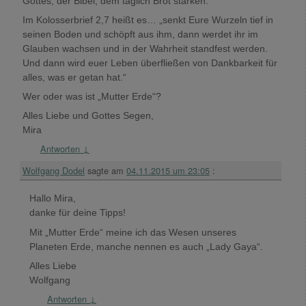
Gottes, der Bibel, dem täglich Brot stärken.
Im Kolosserbrief 2,7 heißt es… „senkt Eure Wurzeln tief in
seinen Boden und schöpft aus ihm, dann werdet ihr im
Glauben wachsen und in der Wahrheit standfest werden.
Und dann wird euer Leben überfließen von Dankbarkeit für
alles, was er getan hat.“
Wer oder was ist „Mutter Erde“?
Alles Liebe und Gottes Segen,
Mira
Antworten
↓
Wolfgang Dodel
sagte am
04.11.2015 um 23:05
:
Hallo Mira,
danke für deine Tipps!
Mit „Mutter Erde“ meine ich das Wesen unseres
Planeten Erde, manche nennen es auch „Lady Gaya“.
Alles Liebe
Wolfgang
Antworten
↓