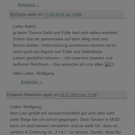
Antworten
↓
Wolfgang
sagte am
17.03.2015 um 13:58
:
Liebe Katrin,
ja beim Thema Geld und Fülle darf sich vieles wandeln.
Schön das wir gemeinsam auf dem Weg sind und
lernen dürfen. Unterstützung annehmen können ist für
mich auch ein Aspekt von Fülle und Selbstliebe.
Leben genießen können – mit unserem inneren und
äußeren Reichtum – das wünsche ich uns allen
Alles Liebe, Wolfgang
Antworten
↓
Elisabeth Haberkorn
sagte am
03.07.2015 um 11:26
:
Lieber Wolfgang,
dein Link gefällt mir ausserordentlich gut und sehr sehr
viele Wege bin ich schon gegangen. Dein Tanzen in MOD
kann ich jetzt besser verstehen und so weiß ich, dass es
wirklich in Ordnung ist, „f r e i “ zu tanzen. Danke, dass Du