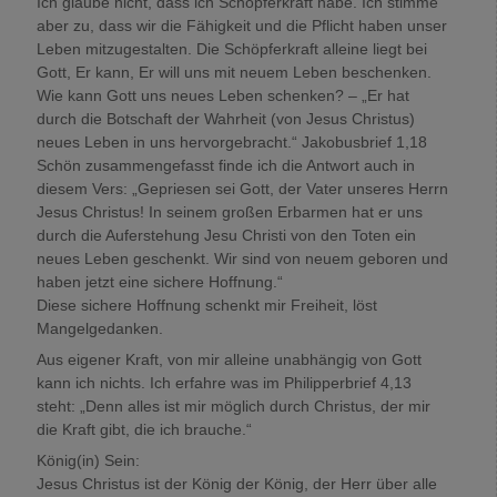
Ich glaube nicht, dass ich Schöpferkraft habe. Ich stimme
aber zu, dass wir die Fähigkeit und die Pflicht haben unser
Leben mitzugestalten. Die Schöpferkraft alleine liegt bei
Gott, Er kann, Er will uns mit neuem Leben beschenken.
Wie kann Gott uns neues Leben schenken? – „Er hat
durch die Botschaft der Wahrheit (von Jesus Christus)
neues Leben in uns hervorgebracht.“ Jakobusbrief 1,18
Schön zusammengefasst finde ich die Antwort auch in
diesem Vers: „Gepriesen sei Gott, der Vater unseres Herrn
Jesus Christus! In seinem großen Erbarmen hat er uns
durch die Auferstehung Jesu Christi von den Toten ein
neues Leben geschenkt. Wir sind von neuem geboren und
haben jetzt eine sichere Hoffnung.“
Diese sichere Hoffnung schenkt mir Freiheit, löst
Mangelgedanken.
Aus eigener Kraft, von mir alleine unabhängig von Gott
kann ich nichts. Ich erfahre was im Philipperbrief 4,13
steht: „Denn alles ist mir möglich durch Christus, der mir
die Kraft gibt, die ich brauche.“
König(in) Sein:
Jesus Christus ist der König der König, der Herr über alle