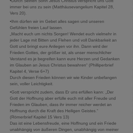
•Durch Seinen Sohn Jesus Christus verspricht uns Gott
immer bei uns zu sein (Matthäusevangelium Kapitel 28,
Vers 20).
•Ihm dürfen wir im Gebet alles sagen und unseren
Gefühlen freien Lauf lassen.
„Macht euch um nichts Sorgen! Wendet euch vielmehr in
jeder Lage mit Bitten und Flehen und voll Dankbarkeit an
Gott und bringt eure Anliegen vor ihn. Dann wird der
Frieden Gottes, der größer ist, als unser menschlicher
Verstand es je begreifen kann eure Herzen und Gedanken
im Glauben an Jesus Christus bewahren“ (Philliperbrief
Kapitel 4, Verse 6+7)
Durch diesen Frieden können wir wie Kinder unbefangen
sein, voller Leichtigkeit.
•Gott verspricht zudem, dass Er uns erfüllen kann: „Der
Gott der Hoffnung aber erfülle euch mit aller Freude und
Frieden im Glauben, dass ihr immer reicher werdet an
Hoffnung durch die Kraft des Heiligen Geistes.“
(Römerbrief Kapitel 15 Vers 13)
Das ist eine Lebensfreude, eine Hoffnung und ein Friede
unabhängig von äußeren Dingen, unabhängig von meiner