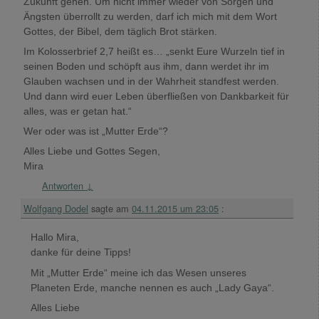
Zukunft gehen. Um nicht immer wieder von Sorgen und
Ängsten überrollt zu werden, darf ich mich mit dem Wort
Gottes, der Bibel, dem täglich Brot stärken.
Im Kolosserbrief 2,7 heißt es… „senkt Eure Wurzeln tief in
seinen Boden und schöpft aus ihm, dann werdet ihr im
Glauben wachsen und in der Wahrheit standfest werden.
Und dann wird euer Leben überfließen von Dankbarkeit für
alles, was er getan hat.“
Wer oder was ist „Mutter Erde“?
Alles Liebe und Gottes Segen,
Mira
Antworten
↓
Wolfgang Dodel
sagte am
04.11.2015 um 23:05
:
Hallo Mira,
danke für deine Tipps!
Mit „Mutter Erde“ meine ich das Wesen unseres
Planeten Erde, manche nennen es auch „Lady Gaya“.
Alles Liebe