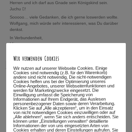
Herren und ich darf aus Gnade sein Königskind sein.
Juchu !
Sooooo… viele Gedanken, die ich gerne loswerden wollte.
Wolfgang, mich würde sehr interessieren, was Du darüber
denkst.
In Verbundenheit,
Mira
Antworten
↓
Wir verwenden Cookies
Wolfgang Dodel
sagte am
28.10.2015 um 22:08
:
Wir nutzen auf unserer Webseite Cookies. Einige
Cookies sind notwendig (z.B. für den Warenkorb)
Hallo Mira,
andere sind nicht notwendig. Die nicht-notwendigen
Cookies helfen uns bei der Optimierung unseres
vielen Dank für das mitteilen deiner Gedanken. Schön,
Online-Angebotes, unserer Webseitenfunktionen und
werden für Marketingzwecke eingesetzt. Die
dass du so viele Bibelstellen zitieren kannst und mit uns
Einwilligung umfasst die Speicherung von
teilst.
Informationen auf Ihrem Endgerät, das Auslesen
personenbezogener Daten sowie deren Verarbeitung.
Was ich über deine Gedanken denke? Ich habe deine
Klicken Sie auf „Alle akzeptieren“, um in den Einsatz
Worte und deine Wahrheit gelesen und kann sie so stehen
von nicht notwendigen Cookies einzuwilligen oder auf
„Alle ablehnen“, wenn Sie sich anders entscheiden. Sie
lassen. Vieles was du beschreibst, kann ich fühlen.
können unter „Einstellungen verwalten“ detaillierte
Informationen der von uns eingesetzten Arten von
Es freut mich sehr, dass du dich von Gott beschenkt,
Cookies erhalten und deren Einstellungen aufrufen. Sie