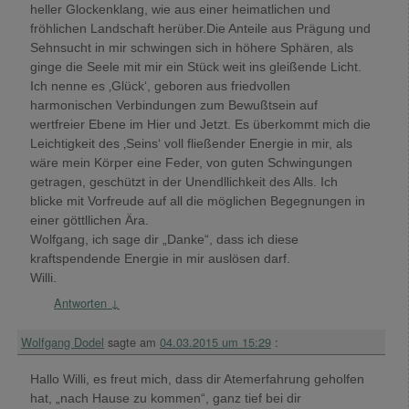
heller Glockenklang, wie aus einer heimatlichen und
fröhlichen Landschaft herüber.Die Anteile aus Prägung und
Sehnsucht in mir schwingen sich in höhere Sphären, als
ginge die Seele mit mir ein Stück weit ins gleißende Licht.
Ich nenne es ‚Glück‘, geboren aus friedvollen
harmonischen Verbindungen zum Bewußtsein auf
wertfreier Ebene im Hier und Jetzt. Es überkommt mich die
Leichtigkeit des ‚Seins‘ voll fließender Energie in mir, als
wäre mein Körper eine Feder, von guten Schwingungen
getragen, geschützt in der Unendllichkeit des Alls. Ich
blicke mit Vorfreude auf all die möglichen Begegnungen in
einer göttllichen Ära.
Wolfgang, ich sage dir „Danke“, dass ich diese
kraftspendende Energie in mir auslösen darf.
Willi.
Antworten
↓
Wolfgang Dodel
sagte am
04.03.2015 um 15:29
:
Hallo Willi, es freut mich, dass dir Atemerfahrung geholfen
hat, „nach Hause zu kommen“, ganz tief bei dir