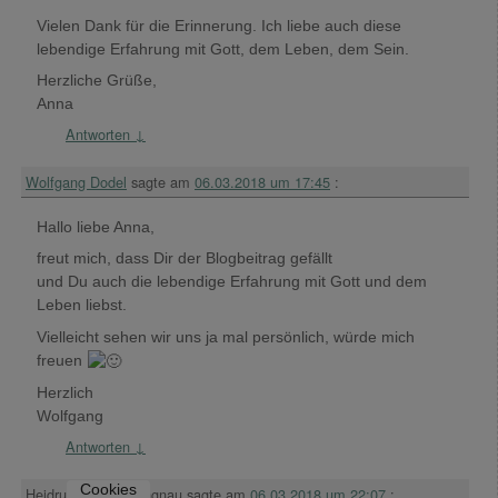
Vielen Dank für die Erinnerung. Ich liebe auch diese
lebendige Erfahrung mit Gott, dem Leben, dem Sein.
Herzliche Grüße,
Anna
Antworten
↓
Wolfgang Dodel
sagte am
06.03.2018 um 17:45
:
Hallo liebe Anna,
freut mich, dass Dir der Blogbeitrag gefällt
und Du auch die lebendige Erfahrung mit Gott und dem
Leben liebst.
Vielleicht sehen wir uns ja mal persönlich, würde mich
freuen
Herzlich
Wolfgang
Antworten
↓
Cookies
Heidrun Margot Langnau
sagte am
06.03.2018 um 22:07
: