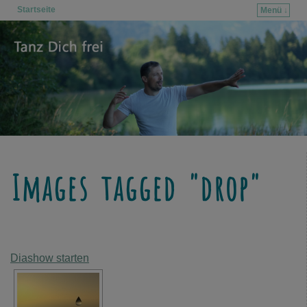
Startseite
Menü ↓
Zum Inhalt wechseln
Zum sekundären Inhalt wechseln
Images tagged "drop"
Diashow starten