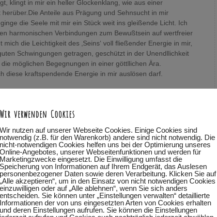
, klingt in mir ein heller Glockenklang, wie aus einer
t herüber.Die Anteile aus Prägung und Sehnsucht in mir
inge die Seele mit mir ein Stück weit ins gleißende Licht. Ich
llen harmonischen Verbindungen zum Bewußtsein auf wertfreier
ich die Leichtigkeit des ‚Seins‘ voll fließender Energie in mir,
guten Schwingungen getragen, geschützt in der Unendllichkeit
all die möglichen Begegnungen in einer göttllichen Ära.
ch diese kraftspendende Energie in mir auslösen darf.
Wir verwenden Cookies
:29
:
Wir nutzen auf unserer Webseite Cookies. Einige Cookies sind
notwendig (z.B. für den Warenkorb) andere sind nicht notwendig. Die
temerfahrung geholfen hat, „nach Hause zu kommen“, ganz tief bei
nicht-notwendigen Cookies helfen uns bei der Optimierung unseres
Online-Angebotes, unserer Webseitenfunktionen und werden für
Marketingzwecke eingesetzt. Die Einwilligung umfasst die
Speicherung von Informationen auf Ihrem Endgerät, das Auslesen
personenbezogener Daten sowie deren Verarbeitung. Klicken Sie auf
„Alle akzeptieren“, um in den Einsatz von nicht notwendigen Cookies
einzuwilligen oder auf „Alle ablehnen“, wenn Sie sich anders
entscheiden. Sie können unter „Einstellungen verwalten“ detaillierte
Informationen der von uns eingesetzten Arten von Cookies erhalten
und deren Einstellungen aufrufen. Sie können die Einstellungen
st ein Prozess. Alle Dinge, die du ansprichst, sind wichtig