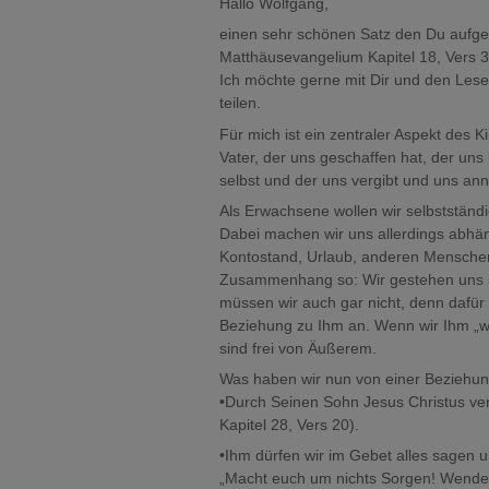
Hallo Wolfgang,
einen sehr schönen Satz den Du aufgeg
Matthäusevangelium Kapitel 18, Vers 3
Ich möchte gerne mit Dir und den Les
teilen.
Für mich ist ein zentraler Aspekt des 
Vater, der uns geschaffen hat, der uns 
selbst und der uns vergibt und uns an
Als Erwachsene wollen wir selbstständi
Dabei machen wir uns allerdings abhä
Kontostand, Urlaub, anderen Menschen
Zusammenhang so: Wir gestehen uns sel
müssen wir auch gar nicht, denn dafür 
Beziehung zu Ihm an. Wenn wir Ihm „w
sind frei von Äußerem.
Was haben wir nun von einer Beziehun
•Durch Seinen Sohn Jesus Christus ver
Kapitel 28, Vers 20).
•Ihm dürfen wir im Gebet alles sagen 
„Macht euch um nichts Sorgen! Wendet 