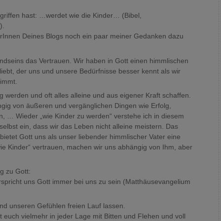
riffen hast: …werdet wie die Kinder… (Bibel,
).
erInnen Deines Blogs noch ein paar meiner Gedanken dazu
Kindseins das Vertrauen. Wir haben in Gott einen himmlischen
liebt, der uns und unsere Bedürfnisse besser kennt als wir
nimmt.
g werden und oft alles alleine und aus eigener Kraft schaffen.
ngig von äußeren und vergänglichen Dingen wie Erfolg,
, … Wieder „wie Kinder zu werden“ verstehe ich in diesem
bst ein, dass wir das Leben nicht alleine meistern. Das
bietet Gott uns als unser liebender himmlischer Vater eine
ie Kinder“ vertrauen, machen wir uns abhängig von Ihm, aber
g zu Gott:
spricht uns Gott immer bei uns zu sein (Matthäusevangelium
und unseren Gefühlen freien Lauf lassen.
euch vielmehr in jeder Lage mit Bitten und Flehen und voll